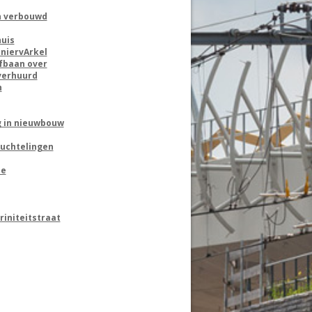
n verbouwd
huis
niervArkel
fbaan over
 verhuurd
n
g in nieuwbouw
luchtelingen
ie
riniteitstraat