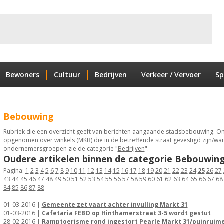
Bewoners
Cultuur
Bedrijven
Verkeer / Vervoer
Sp
Bebouwing
Rubriek die een overzicht geeft van berichten aangaande stadsbebouwing. Ond
opgenomen over winkels (MKB) die in de betreffende straat gevestigd zijn/war
ondernemersgroepen zie de categorie "
Bedrijven
".
Oudere artikelen binnen de categorie Bebouwing
Pagina:
1
2
3
4
5
6
7
8
9
10
11
12
13
14
15
16
17
18
19
20
21
22
23
24
25
26
27
43
44
45
46
47
48
49
50
51
52
53
54
55
56
57
58
59
60
61
62
63
64
65
66
67
68
84
85
86
87
88
01-03-2016 |
Gemeente zet vaart achter invulling Markt 31
01-03-2016 |
Cafetaria FEBO op Hinthamerstraat 3-5 wordt gestut
28-02-2016 |
Ramptoerisme rond ingestort Pearle Markt 31/puinruime