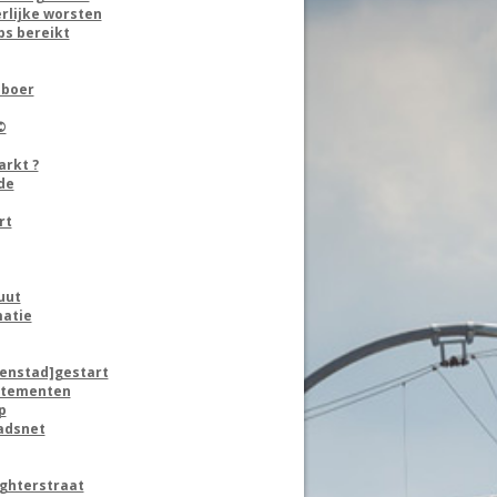
rlijke worsten
ps bereikt
aboer
©
arkt ?
de
rt
uut
atie
nenstad]gestart
artementen
p
tadsnet
ughterstraat