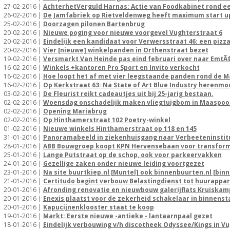
27-02-2016 |
AchterhetVerguld Harnas: Actie van Foodkabinet rond ee
26-02-2016 |
De Jamfabriek op Rietveldenweg heeft maximum start u
25-02-2016 |
Doorzagen pilonen Bartenbrug
20-02-2016 |
Nieuwe poging voor nieuwe voorgevel Vughterstraat 6
20-02-2016 |
Eindelijk een kandidaat voor Verwersstraat 46: een pizz
20-02-2016 |
Vier [nieuwe] winkelpanden in Orthenstraat bezet
19-02-2016 |
Versmarkt Van Heinde pas eind februari over naar EmtÃ
16-02-2016 |
Winkels +kantoren Pro Sport en Invito verkocht
16-02-2016 |
Hoe loopt het af met vier leegstaande panden rond de M
16-02-2016 |
Op Kerkstraat 63: Na State of Art Blue Industry herenmo
03-02-2016 |
De Fleurist reikt cadeautjes uit bij 25-jarig bestaan.
02-02-2016 |
Woensdag onschadelijk maken vliegtuigbom in Maaspoo
02-02-2016 |
Opening Mariabrug
02-02-2016 |
Op Hinthamerstraat 102 Poetry-winkel
01-02-2016 |
Nieuwe winkels Hinthamerstraat op 118 en 145
31-01-2016 |
Panoramabeeld in ziekenhuisgang naar Verbeeteninstit
28-01-2016 |
ABB Bouwgroep koopt KPN Hervensebaan voor transform
25-01-2016 |
Lange Putstraat op de schop, ook voor parkeervakken
24-01-2016 |
Gezellige zaken onder nieuwe leiding voortgezet
23-01-2016 |
Na site buurtkiep.nl [Muntel] ook binnenbuurten.nl [bin
21-01-2016 |
Certitudo begint verbouw Belastingdienst tot huurapp
20-01-2016 |
Afronding renovatie en nieuwbouw galerijflats Kruiskam
20-01-2016 |
Enexis plaatst voor de zekerheid schakelaar in binnens
20-01-2016 |
Kapucijnenklooster staat te koop
19-01-2016 |
Markt: Eerste nieuwe -antieke - lantaarnpaal gezet
18-01-2016 |
Eindelijk verbouwing v/h discotheek Odyssee/Kings in V