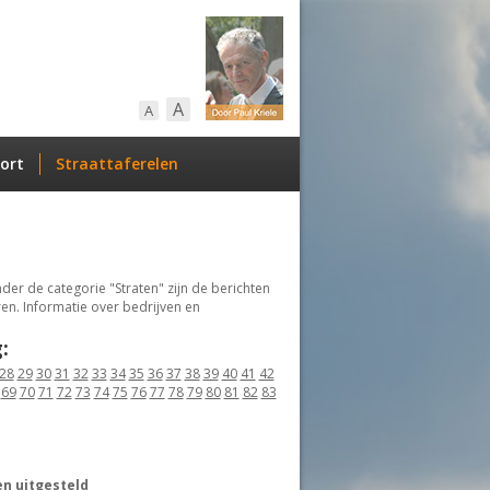
A
A
ort
Straattaferelen
er de categorie "Straten" zijn de berichten
en. Informatie over bedrijven en
:
28
29
30
31
32
33
34
35
36
37
38
39
40
41
42
69
70
71
72
73
74
75
76
77
78
79
80
81
82
83
n uitgesteld