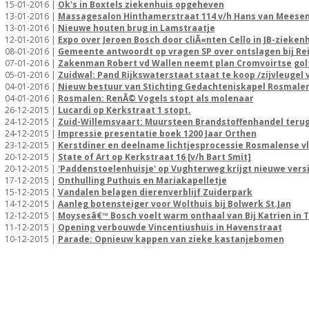
15-01-2016 |
Ok's in Boxtels ziekenhuis opgeheven
13-01-2016 |
Massagesalon Hinthamerstraat 114 v/h Hans van Meese
13-01-2016 |
Nieuwe houten brug in Lamstraatje
12-01-2016 |
Expo over Jeroen Bosch door cliÃ«nten Cello in JB-zieken
08-01-2016 |
Gemeente antwoordt op vragen SP over ontslagen bij Rei
07-01-2016 |
Zakenman Robert vd Wallen neemt plan Cromvoirtse gol
05-01-2016 |
Zuidwal: Pand Rijkswaterstaat staat te koop /zijvleugel
04-01-2016 |
Nieuw bestuur van Stichting Gedachteniskapel Rosmale
04-01-2016 |
Rosmalen: RenÃ© Vogels stopt als molenaar
26-12-2015 |
Lucardi op Kerkstraat 1 stopt.
24-12-2015 |
Zuid-Willemsvaart: Muursteen Brandstoffenhandel teru
24-12-2015 |
Impressie presentatie boek 1200 Jaar Orthen
23-12-2015 |
Kerstdiner en deelname lichtjesprocessie Rosmalense v
20-12-2015 |
State of Art op Kerkstraat 16 [v/h Bart Smit]
20-12-2015 |
'Paddenstoelenhuisje' op Vughterweg krijgt nieuwe vers
17-12-2015 |
Onthulling Puthuis en Mariakapelletje
15-12-2015 |
Vandalen belagen dierenverblijf Zuiderpark
14-12-2015 |
Aanleg botensteiger voor Wolthuis bij Bolwerk St.Jan
12-12-2015 |
Moysesâ€™ Bosch voelt warm onthaal van Bij Katrien in T
11-12-2015 |
Opening verbouwde Vincentiushuis in Havenstraat
10-12-2015 |
Parade: Opnieuw kappen van zieke kastanjebomen