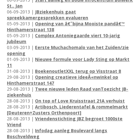
St.. Jan
06-09-2013 |
JBziekenhuis gaat
spreekkamergesprekken evalueren
05-09-2013 |
Opening van â€˜bijna Mooiste pandâ€™
Hinthamerstraat 138
05-09-2013 |
Complex Antoniegaarde viert 10-jarig
jubileum
03-09-2013 |
Eerste Muchachomalo van het Zuiden/zie
opening
01-09-2013 |
Nieuwe formule voor Lady Sting op Markt
11
31-08-2013 |
BoekenoutletXXL terug op Visstraat 8
29-08-2013 |
Opening creatieve ideeÃ«nwinkel op
Hinthamerstraat 147
29-08-2013 |
Twee nieuwe leden Raad vanToezicht JB-
ziekenhuis
28-08-2013 |
On top of Love Kruisstraat 21A verhuist
28-08-2013 |
Artibosch, Liederentafel & rommelmarkt
[Deuteren+Zusters Orthenpoort]
28-08-2013 |
Vriendenstichting JBZ begroet 1000ste
Vriend
28-08-2013 |
Infodag aanleg Boulevard langs
Boschveldweg