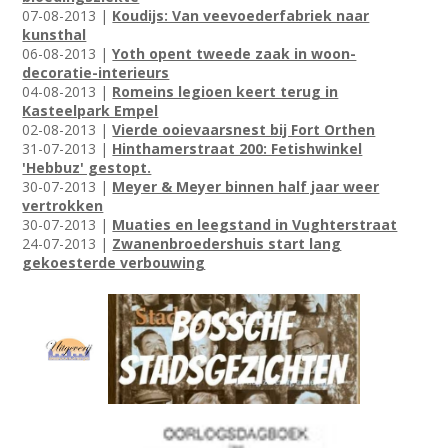
07-08-2013 |
Koudijs: Van veevoederfabriek naar
kunsthal
06-08-2013 |
Yoth opent tweede zaak in woon-
decoratie-interieurs
04-08-2013 |
Romeins legioen keert terug in
Kasteelpark Empel
02-08-2013 |
Vierde ooievaarsnest bij Fort Orthen
31-07-2013 |
Hinthamerstraat 200: Fetishwinkel
'Hebbuz' gestopt.
30-07-2013 |
Meyer & Meyer binnen half jaar weer
vertrokken
30-07-2013 |
Muaties en leegstand in Vughterstraat
24-07-2013 |
Zwanenbroedershuis start lang
gekoesterde verbouwing