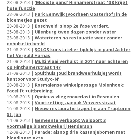
28-08-2013 |
'Mooiste pand' Hinhamerstraat 138 krijgt
hotelfunctie
28-08-2013 |
Park Eemwijk [voorheen Oosterhof] in de
bloemetjes gezet
28-08-2013 |
Boschveld: sloop 2e fase vordert.
25-08-2013 |
Uilenburg twee dagen zonder water
23-08-2013 |
Watertoren na restauatie weer zonder
onhulsel in beeld
21-08-2013 |
SOLOS kunstatelier tijdelijk in pand Achter
het Verguld Harnas
21-08-2013 |
Multi Vlaai verhuist in 2014 naar achteren
op Hinthamerstraat 147
21-08-2013 |
Spuithuis [oud brandweerhuisje] wordt
kantoor voor Studyo-N'
20-08-2013 |
Rosmalense winkelpassage Molenhoek:
facelift +uitbreiding
19-08-2013 |
Opnieuw vliegenoverlast in Rosmalen
18-08-2013 |
Voortzetting aanpak Verwersstraat
16-08-2013 |
Nieuw restauratie trajectje aan Traptoren
St. Jan
14-08-2013 |
Gemeente verkoopt Walpoort 3
voormalige bloemkwekerij Henderson
12-08-2013 |
Parade: alsnog drie kastanjebomen met
bloedingsziekte