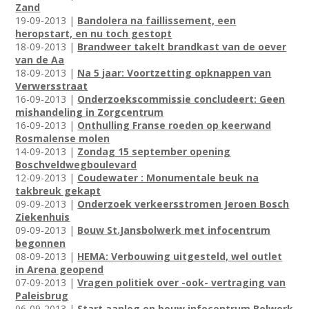
Zand
19-09-2013 |
Bandolera na faillissement, een
heropstart, en nu toch gestopt
18-09-2013 |
Brandweer takelt brandkast van de oever
van de Aa
18-09-2013 |
Na 5 jaar: Voortzetting opknappen van
Verwersstraat
16-09-2013 |
Onderzoekscommissie concludeert: Geen
mishandeling in Zorgcentrum
16-09-2013 |
Onthulling Franse roeden op keerwand
Rosmalense molen
14-09-2013 |
Zondag 15 september opening
Boschveldwegboulevard
12-09-2013 |
Coudewater : Monumentale beuk na
takbreuk gekapt
09-09-2013 |
Onderzoek verkeersstromen Jeroen Bosch
Ziekenhuis
09-09-2013 |
Bouw St.Jansbolwerk met infocentrum
begonnen
08-09-2013 |
HEMA: Verbouwing uitgesteld, wel outlet
in Arena geopend
07-09-2013 |
Vragen politiek over -ook- vertraging van
Paleisbrug
06-09-2013 |
Start aanleg en bouw infocentrum Bolwerk