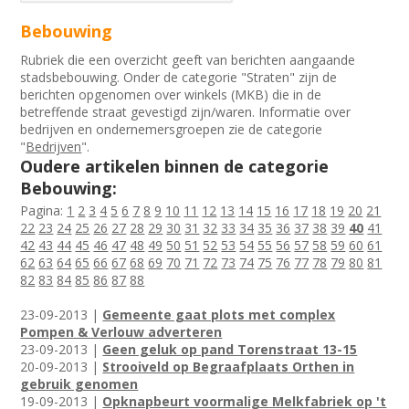
Bebouwing
Rubriek die een overzicht geeft van berichten aangaande
stadsbebouwing. Onder de categorie "Straten" zijn de
berichten opgenomen over winkels (MKB) die in de
betreffende straat gevestigd zijn/waren. Informatie over
bedrijven en ondernemersgroepen zie de categorie
"
Bedrijven
".
Oudere artikelen binnen de categorie
Bebouwing:
Pagina:
1
2
3
4
5
6
7
8
9
10
11
12
13
14
15
16
17
18
19
20
21
22
23
24
25
26
27
28
29
30
31
32
33
34
35
36
37
38
39
40
41
42
43
44
45
46
47
48
49
50
51
52
53
54
55
56
57
58
59
60
61
62
63
64
65
66
67
68
69
70
71
72
73
74
75
76
77
78
79
80
81
82
83
84
85
86
87
88
23-09-2013 |
Gemeente gaat plots met complex
Pompen & Verlouw adverteren
23-09-2013 |
Geen geluk op pand Torenstraat 13-15
20-09-2013 |
Strooiveld op Begraafplaats Orthen in
gebruik genomen
19-09-2013 |
Opknapbeurt voormalige Melkfabriek op 't