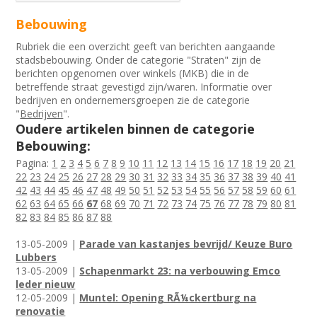
Bebouwing
Rubriek die een overzicht geeft van berichten aangaande
stadsbebouwing. Onder de categorie "Straten" zijn de
berichten opgenomen over winkels (MKB) die in de
betreffende straat gevestigd zijn/waren. Informatie over
bedrijven en ondernemersgroepen zie de categorie
"
Bedrijven
".
Oudere artikelen binnen de categorie
Bebouwing:
Pagina:
1
2
3
4
5
6
7
8
9
10
11
12
13
14
15
16
17
18
19
20
21
22
23
24
25
26
27
28
29
30
31
32
33
34
35
36
37
38
39
40
41
42
43
44
45
46
47
48
49
50
51
52
53
54
55
56
57
58
59
60
61
62
63
64
65
66
67
68
69
70
71
72
73
74
75
76
77
78
79
80
81
82
83
84
85
86
87
88
13-05-2009 |
Parade van kastanjes bevrijd/ Keuze Buro
Lubbers
13-05-2009 |
Schapenmarkt 23: na verbouwing Emco
leder nieuw
12-05-2009 |
Muntel: Opening RÃ¼ckertburg na
renovatie