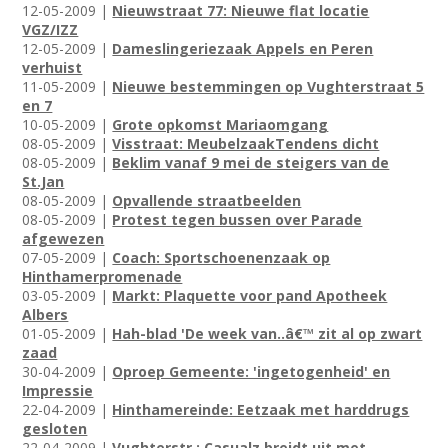
12-05-2009 |
Nieuwstraat 77: Nieuwe flat locatie
VGZ/IZZ
12-05-2009 |
Dameslingeriezaak Appels en Peren
verhuist
11-05-2009 |
Nieuwe bestemmingen op Vughterstraat 5
en 7
10-05-2009 |
Grote opkomst Mariaomgang
08-05-2009 |
Visstraat: MeubelzaakTendens dicht
08-05-2009 |
Beklim vanaf 9 mei de steigers van de
St.Jan
08-05-2009 |
Opvallende straatbeelden
08-05-2009 |
Protest tegen bussen over Parade
afgewezen
07-05-2009 |
Coach: Sportschoenenzaak op
Hinthamerpromenade
03-05-2009 |
Markt: Plaquette voor pand Apotheek
Albers
01-05-2009 |
Hah-blad 'De week van..â€™ zit al op zwart
zaad
30-04-2009 |
Oproep Gemeente: 'ingetogenheid' en
Impressie
22-04-2009 |
Hinthamereinde: Eetzaak met harddrugs
gesloten
22-04-2009 |
Vughterstr.: Casualz breidt uit met