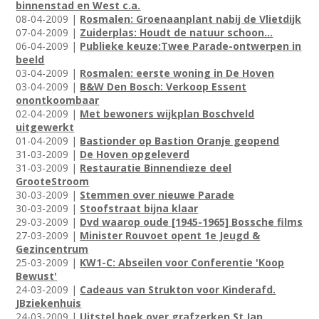
binnenstad en West c.a.
08-04-2009 |
Rosmalen: Groenaanplant nabij de Vlietdijk
07-04-2009 |
Zuiderplas: Houdt de natuur schoon...
06-04-2009 |
Publieke keuze:Twee Parade-ontwerpen in
beeld
03-04-2009 |
Rosmalen: eerste woning in De Hoven
03-04-2009 |
B&W Den Bosch: Verkoop Essent
onontkoombaar
02-04-2009 |
Met bewoners wijkplan Boschveld
uitgewerkt
01-04-2009 |
Bastionder op Bastion Oranje geopend
31-03-2009 |
De Hoven opgeleverd
31-03-2009 |
Restauratie Binnendieze deel
GrooteStroom
30-03-2009 |
Stemmen over nieuwe Parade
30-03-2009 |
Stoofstraat bijna klaar
29-03-2009 |
Dvd waarop oude [1945-1965] Bossche films
27-03-2009 |
Minister Rouvoet opent 1e Jeugd &
Gezincentrum
25-03-2009 |
KW1-C: Abseilen voor Conferentie 'Koop
Bewust'
24-03-2009 |
Cadeaus van Strukton voor Kinderafd.
JBziekenhuis
24-03-2009 |
Uitstel boek over grafzerken St.Jan