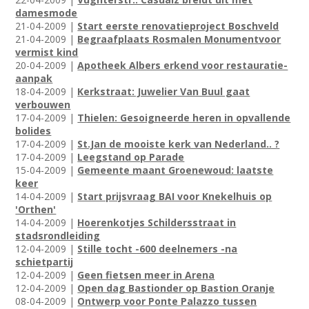
damesmode
21-04-2009 |
Start eerste renovatieproject Boschveld
21-04-2009 |
Begraafplaats Rosmalen Monumentvoor
vermist kind
20-04-2009 |
Apotheek Albers erkend voor restauratie-
aanpak
18-04-2009 |
Kerkstraat: Juwelier Van Buul gaat
verbouwen
17-04-2009 |
Thielen: Gesoigneerde heren in opvallende
bolides
17-04-2009 |
St.Jan de mooiste kerk van Nederland.. ?
17-04-2009 |
Leegstand op Parade
15-04-2009 |
Gemeente maant Groenewoud: laatste
keer
14-04-2009 |
Start prijsvraag BAI voor Knekelhuis op
'Orthen'
14-04-2009 |
Hoerenkotjes Schildersstraat in
stadsrondleiding
12-04-2009 |
Stille tocht -600 deelnemers -na
schietpartij
12-04-2009 |
Geen fietsen meer in Arena
12-04-2009 |
Open dag Bastionder op Bastion Oranje
08-04-2009 |
Ontwerp voor Ponte Palazzo tussen