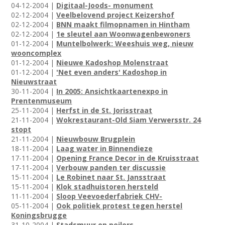
04-12-2004 |
Digitaal-Joods- monument
02-12-2004 |
Veelbelovend project Keizershof
02-12-2004 |
BNN maakt filmopnamen in Hintham
02-12-2004 |
1e sleutel aan Woonwagenbewoners
01-12-2004 |
Muntelbolwerk: Weeshuis weg, nieuw
wooncomplex
01-12-2004 |
Nieuwe Kadoshop Molenstraat
01-12-2004 |
'Net even anders' Kadoshop in
Nieuwstraat
30-11-2004 |
In 2005: Ansichtkaartenexpo in
Prentenmuseum
25-11-2004 |
Herfst in de St. Jorisstraat
21-11-2004 |
Wokrestaurant-Old Siam Verwersstr. 24
stopt
21-11-2004 |
Nieuwbouw Brugplein
18-11-2004 |
Laag water in Binnendieze
17-11-2004 |
Opening France Decor in de Kruisstraat
17-11-2004 |
Verbouw panden ter discussie
15-11-2004 |
Le Robinet naar St. Jansstraat
15-11-2004 |
Klok stadhuistoren hersteld
11-11-2004 |
Sloop Veevoederfabriek CHV-
05-11-2004 |
Ook politiek protest tegen herstel
Koningsbrugge
31-10-2004 |
Stadsmuur op peilers