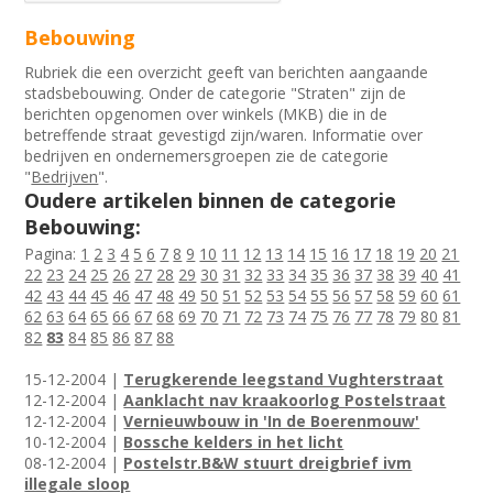
Bebouwing
Rubriek die een overzicht geeft van berichten aangaande
stadsbebouwing. Onder de categorie "Straten" zijn de
berichten opgenomen over winkels (MKB) die in de
betreffende straat gevestigd zijn/waren. Informatie over
bedrijven en ondernemersgroepen zie de categorie
"
Bedrijven
".
Oudere artikelen binnen de categorie
Bebouwing:
Pagina:
1
2
3
4
5
6
7
8
9
10
11
12
13
14
15
16
17
18
19
20
21
22
23
24
25
26
27
28
29
30
31
32
33
34
35
36
37
38
39
40
41
42
43
44
45
46
47
48
49
50
51
52
53
54
55
56
57
58
59
60
61
62
63
64
65
66
67
68
69
70
71
72
73
74
75
76
77
78
79
80
81
82
83
84
85
86
87
88
15-12-2004 |
Terugkerende leegstand Vughterstraat
12-12-2004 |
Aanklacht nav kraakoorlog Postelstraat
12-12-2004 |
Vernieuwbouw in 'In de Boerenmouw'
10-12-2004 |
Bossche kelders in het licht
08-12-2004 |
Postelstr.B&W stuurt dreigbrief ivm
illegale sloop