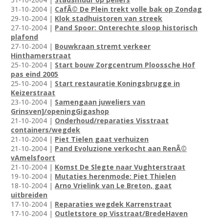
31-10-2004 |
CafÃ© De Plein trekt volle bak op Zondag
29-10-2004 |
Klok stadhuistoren van streek
27-10-2004 |
Pand Spoor: Onterechte sloop historisch
plafond
27-10-2004 |
Bouwkraan stremt verkeer
Hinthamerstraat
25-10-2004 |
Start bouw Zorgcentrum Ploossche Hof
pas eind 2005
25-10-2004 |
Start restauratie Koningsbrugge in
Keizerstraat
23-10-2004 |
Samengaan juweliers van
Grinsven]/openingGigashop
21-10-2004 |
Onderhoud/reparaties Visstraat
containers/wegdek
21-10-2004 |
Piet Tielen gaat verhuizen
21-10-2004 |
Pand Evoluzione verkocht aan RenÃ©
vAmelsfoort
21-10-2004 |
Komst De Slegte naar Vughterstraat
19-10-2004 |
Mutaties herenmode: Piet Thielen
18-10-2004 |
Arno Vrielink van Le Breton, gaat
uitbreiden
17-10-2004 |
Reparaties wegdek Karrenstraat
17-10-2004 |
Outletstore op Visstraat/BredeHaven