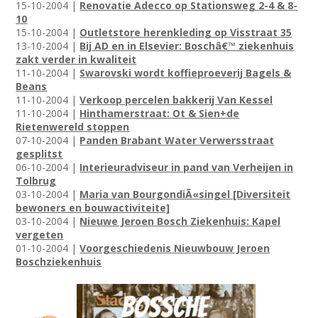
15-10-2004 |
Renovatie Adecco op Stationsweg 2-4 & 8-
10
15-10-2004 |
Outletstore herenkleding op Visstraat 35
13-10-2004 |
Bij AD en in Elsevier: Boschâ€™ ziekenhuis
zakt verder in kwaliteit
11-10-2004 |
Swarovski wordt koffieproeverij Bagels &
Beans
11-10-2004 |
Verkoop percelen bakkerij Van Kessel
11-10-2004 |
Hinthamerstraat: Ot & Sien+de
Rietenwereld stoppen
07-10-2004 |
Panden Brabant Water Verwersstraat
gesplitst
06-10-2004 |
Interieuradviseur in pand van Verheijen in
Tolbrug
03-10-2004 |
Maria van BourgondiÃ«singel [Diversiteit
bewoners en bouwactiviteite]
03-10-2004 |
Nieuwe Jeroen Bosch Ziekenhuis: Kapel
vergeten
01-10-2004 |
Voorgeschiedenis Nieuwbouw Jeroen
Boschziekenhuis