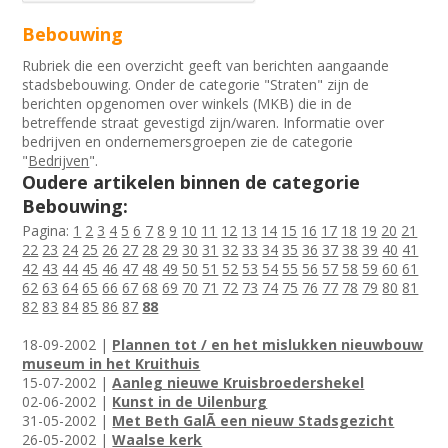
Bebouwing
Rubriek die een overzicht geeft van berichten aangaande
stadsbebouwing. Onder de categorie "Straten" zijn de
berichten opgenomen over winkels (MKB) die in de
betreffende straat gevestigd zijn/waren. Informatie over
bedrijven en ondernemersgroepen zie de categorie
"
Bedrijven
".
Oudere artikelen binnen de categorie
Bebouwing:
Pagina:
1
2
3
4
5
6
7
8
9
10
11
12
13
14
15
16
17
18
19
20
21
22
23
24
25
26
27
28
29
30
31
32
33
34
35
36
37
38
39
40
41
42
43
44
45
46
47
48
49
50
51
52
53
54
55
56
57
58
59
60
61
62
63
64
65
66
67
68
69
70
71
72
73
74
75
76
77
78
79
80
81
82
83
84
85
86
87
88
18-09-2002 |
Plannen tot / en het mislukken nieuwbouw
museum in het Kruithuis
15-07-2002 |
Aanleg nieuwe Kruisbroedershekel
02-06-2002 |
Kunst in de Uilenburg
31-05-2002 |
Met Beth GalÃ­ een nieuw Stadsgezicht
26-05-2002 |
Waalse kerk