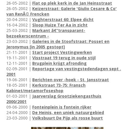
26-05-2002 |
Flat op plek kerk in de Jan Heinsstraat
26-05-2002 |
Keizerstraat: Galerie 'Giulio Cesare & Co'
van RenÃ© Frencken
20-04-2002 |
Vughterstraat 60: Elpee dicht
16-04-2002 |
Sloop Huize Ter Aa in zicht
25-03-2002 |
Markant â€“transparant-
bezoekerscentrum -
23-03-2002 |
Galeries in de Stoofstraat: Posset en
Jeronymus [in 2005 gestopt]
21-11-2001 |
Start project Vestingwerken
19-11-2001 |
Visstraat 19 terug in oude stijl
12-11-2001 |
Brugplein krijgt afronding
02-09-2001 |
Reportage van vestingstedendagen sept .
2001
19-06-2001 |
Berichten over -hoek - St. Jansstraat
18-05-2001 |
Kerkstraat 73-75: Fransch
Kabinet/metamorfoseshop
01-03-2001 |
Jaarverslag Grootziekengasthuis
2000/2001
09-06-2000 |
Fonteinplein is fontein rijker
24-04-2000 |
De Heinis, een uniek natuurgebied
23-03-2000 |
Volksbuurt De Pijp als rosse buurt