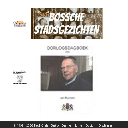
© 1998 - 2026 Paul Kriele - Bastion Oranje
Links
|
Colofon
|
Disclaimer
|