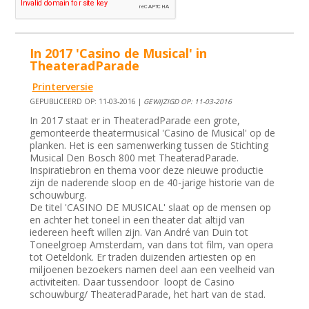
In 2017 'Casino de Musical' in
TheateradParade
Printerversie
GEPUBLICEERD OP: 11-03-2016 |
GEWIJZIGD OP: 11-03-2016
In 2017 staat er in TheateradParade een grote,
gemonteerde theatermusical 'Casino de Musical' op de
planken. Het is een samenwerking tussen de Stichting
Musical Den Bosch 800 met TheateradParade.
Inspiratiebron en thema voor deze nieuwe productie
zijn de naderende sloop en de 40-jarige historie van de
schouwburg.
De titel 'CASINO DE MUSICAL' slaat op de mensen op
en achter het toneel in een theater dat altijd van
iedereen heeft willen zijn. Van André van Duin tot
Toneelgroep Amsterdam, van dans tot film, van opera
tot Oeteldonk. Er traden duizenden artiesten op en
miljoenen bezoekers namen deel aan een veelheid van
activiteiten. Daar tussendoor loopt de Casino
schouwburg/ TheateradParade, het hart van de stad.