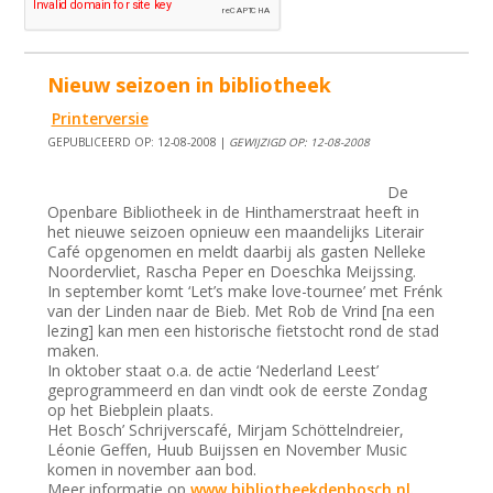
Nieuw seizoen in bibliotheek
Printerversie
GEPUBLICEERD OP: 12-08-2008 |
GEWIJZIGD OP: 12-08-2008
De
Openbare Bibliotheek in de Hinthamerstraat heeft in
het nieuwe seizoen opnieuw een maandelijks Literair
Café opgenomen en meldt daarbij als gasten Nelleke
Noordervliet, Rascha Peper en Doeschka Meijssing.
In september komt ‘Let’s make love-tournee’ met Frénk
van der Linden naar de Bieb. Met Rob de Vrind [na een
lezing] kan men een historische fietstocht rond de stad
maken.
In oktober staat o.a. de actie ‘Nederland Leest’
geprogrammeerd en dan vindt ook de eerste Zondag
op het Biebplein plaats.
Het Bosch’ Schrijverscafé, Mirjam Schöttelndreier,
Léonie Geffen, Huub Buijssen en November Music
komen in november aan bod.
Meer informatie op
www.bibliotheekdenbosch.nl.