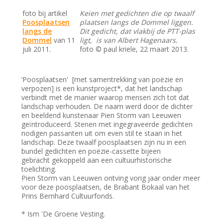
foto bij artikel
Keien met gedichten die op twaalf
Poosplaatsen
plaatsen langs de Dommel liggen.
langs de
Dit gedicht, dat vlakbij de PTT-plas
Dommel
van 11
ligt, is van Albert Hagenaars.
juli 2011.
foto © paul kriele, 22 maart 2013.
‘Poosplaatsen' [met samentrekking van poëzie en
verpozen] is een kunstproject*, dat het landschap
verbindt met de manier waarop mensen zich tot dat
landschap verhouden. De naam werd door de dichter
en beeldend kunstenaar Pien Storm van Leeuwen
geïntroduceerd. Stenen met ingegraveerde gedichten
nodigen passanten uit om even stil te staan in het
landschap. Deze twaalf poosplaatsen zijn nu in een
bundel gedichten en poëzie-cassette bijeen
gebracht gekoppeld aan een cultuurhistorische
toelichting.
Pien Storm van Leeuwen ontving vorig jaar onder meer
voor deze poosplaatsen, de Brabant Bokaal van het
Prins Bernhard Cultuurfonds.
* Ism 'De Groene Vesting.