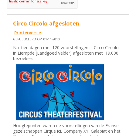
Circo Circolo afgesloten
Printerversie
GEPUBLICEERD OP: 01-11-2010
Na tien dagen met 120 voorstellingen is Circo Circolo
in Liempde [Landgoed Velder] afgesloten met 19.000
bezoekers.
Hoogtepunten waren de voorstellingen van de Franse
gezelschappen Cirque ici, Company XY, Galapiat en het