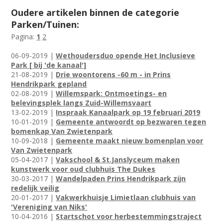
Oudere artikelen binnen de categorie
Parken/Tuinen:
Pagina:
1
2
06-09-2019 |
Wethoudersduo opende Het Inclusieve
Park [ bij 'de kanaal']
21-08-2019 |
Drie woontorens -60 m - in Prins
Hendrikpark gepland
02-08-2019 |
Willemspark: Ontmoetings- en
belevingsplek langs Zuid-Willemsvaart
13-02-2019 |
Inspraak Kanaalpark op 19 februari 2019
10-01-2019 |
Gemeente antwoordt op bezwaren tegen
bomenkap Van Zwietenpark
10-09-2018 |
Gemeente maakt nieuw bomenplan voor
Van Zwietenpark
05-04-2017 |
Vakschool & St.Janslyceum maken
kunstwerk voor oud clubhuis The Dukes
30-03-2017 |
Wandelpaden Prins Hendrikpark zijn
redelijk veilig
20-01-2017 |
Vakwerkhuisje Limietlaan clubhuis van
'Vereniging van Niks'
10-04-2016 |
Startschot voor herbestemmingstraject