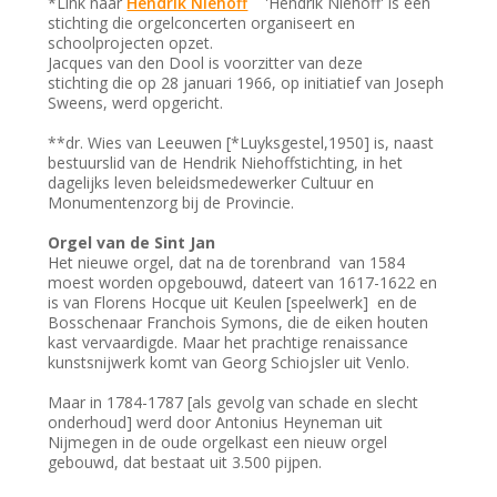
*Link naar
Hendrik Niehoff
'Hendrik Niehoff' is een
stichting die orgelconcerten organiseert en
schoolprojecten opzet.
Jacques van den Dool is voorzitter van deze
stichting die op 28 januari 1966, op initiatief van Joseph
Sweens, werd opgericht.
**dr. Wies van Leeuwen [*Luyksgestel,1950] is, naast
bestuurslid van de Hendrik Niehoffstichting, in het
dagelijks leven beleidsmedewerker Cultuur en
Monumentenzorg bij de Provincie.
Orgel van de Sint Jan
Het nieuwe orgel, dat na de torenbrand van 1584
moest worden opgebouwd, dateert van 1617-1622 en
is van Florens Hocque uit Keulen [speelwerk] en de
Bosschenaar Franchois Symons, die de eiken houten
kast vervaardigde. Maar het prachtige renaissance
kunstsnijwerk komt van Georg Schiojsler uit Venlo.
Maar in 1784-1787 [als gevolg van schade en slecht
onderhoud] werd door Antonius Heyneman uit
Nijmegen in de oude orgelkast een nieuw orgel
gebouwd, dat bestaat uit 3.500 pijpen.