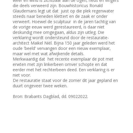
weer en wind is zichtbaar aan de ogen, neus en vingers
die deels verweerd zijn. Bouwhistoricus Ronald
Glaudemans legt uit dat juist op die plek regenwater
steeds naar beneden klettert en de zaak er onder
verweert. Hoewel de sculptuur in de jaren tachtig van
de vorige eeuw werd gerestaureerd, is daar niet
deskundig mee omgegaan, aldus zijn uitleg. Die
verklaring wordt ondersteund door de restauratie-
architect Maikel Niël. Bijna 150 jaar geleden werd het
oude 'beeld' vervangen door een nieuw exemplaar,
maar wel met wat afwijkende details.
Merkwaardig dat het recente exemplaar de pot met
erwten met zijn linkerbeen omver schopte en dat
eerder met het rechterbeen deed. Een verklaring is er
niet voor.
De restauratie staat voor de zomer dit jaar gepland en
duurt ongeveer twee weken.
Bron: Brabants Dagblad, dd. 09022022.