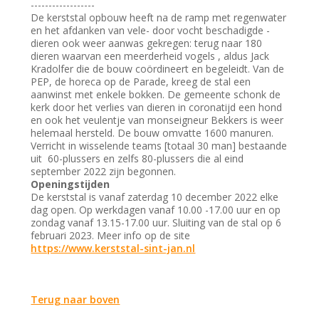
------------------
De kerststal opbouw heeft na de ramp met regenwater
en het afdanken van vele- door vocht beschadigde -
dieren ook weer aanwas gekregen: terug naar 180
dieren waarvan een meerderheid vogels , aldus Jack
Kradolfer die de bouw coördineert en begeleidt. Van de
PEP, de horeca op de Parade, kreeg de stal een
aanwinst met enkele bokken. De gemeente schonk de
kerk door het verlies van dieren in coronatijd een hond
en ook het veulentje van monseigneur Bekkers is weer
helemaal hersteld. De bouw omvatte 1600 manuren.
Verricht in wisselende teams [totaal 30 man] bestaande
uit 60-plussers en zelfs 80-plussers die al eind
september 2022 zijn begonnen.
Openingstijden
De kerststal is vanaf zaterdag 10 december 2022 elke
dag open. Op werkdagen vanaf 10.00 -17.00 uur en op
zondag vanaf 13.15-17.00 uur. Sluiting van de stal op 6
februari 2023. Meer info op de site
https://www.kerststal-sint-jan.nl
Terug naar boven