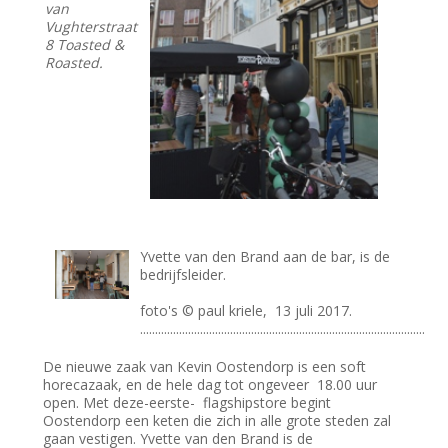
van
Vughterstraat
8 Toasted &
Roasted.
Yvette van den Brand aan de bar, is de
bedrijfsleider.
foto's © paul kriele, 13 juli 2017.
...............................................................................................
De nieuwe zaak van Kevin Oostendorp is een soft
horecazaak, en de hele dag tot ongeveer 18.00 uur
open. Met deze-eerste- flagshipstore begint
Oostendorp een keten die zich in alle grote steden zal
gaan vestigen. Yvette van den Brand is de