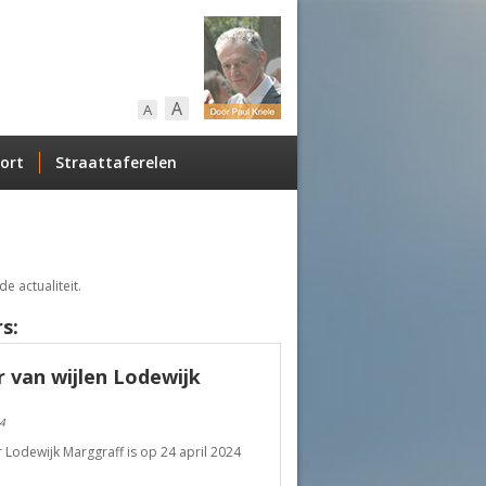
A
A
ort
Straattaferelen
e actualiteit.
s:
 van wijlen Lodewijk
4
r Lodewijk Marggraff is op 24 april 2024