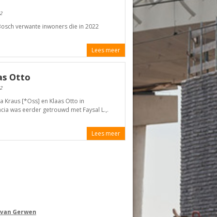
2
osch verwante inwoners die in 2022
Lees meer
as Otto
2
 Kraus [*Oss] en Klaas Otto in
acia was eerder getrouwd met Faysal L.,.
Lees meer
 van Gerwen