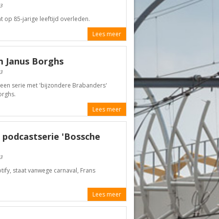
3
op 85-jarige leeftijd overleden.
Lees meer
 Janus Borghs
3
en serie met 'bijzondere Brabanders'
orghs.
Lees meer
 podcastserie 'Bossche
3
tify, staat vanwege carnaval, Frans
Lees meer