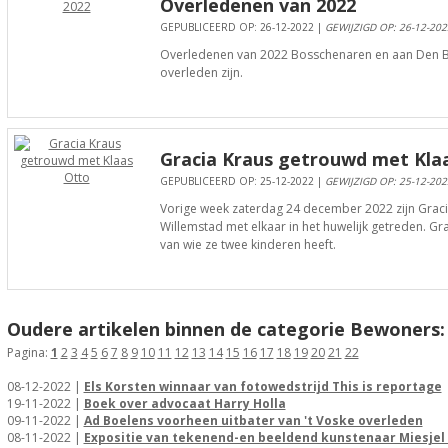
Overledenen van 2022
GEPUBLICEERD OP: 26-12-2022 |
GEWIJZIGD OP: 26-12-202
Overledenen van 2022 Bosschenaren en aan Den B
overleden zijn.
Gracia Kraus getrouwd met Kla
GEPUBLICEERD OP: 25-12-2022 |
GEWIJZIGD OP: 25-12-202
Vorige week zaterdag 24 december 2022 zijn Gracia
Willemstad met elkaar in het huwelijk getreden. Gr
van wie ze twee kinderen heeft.
Oudere artikelen binnen de categorie Bewoners:
Pagina:
1
2
3
4
5
6
7
8
9
10
11
12
13
14
15
16
17
18
19
20
21
22
08-12-2022 |
Els Korsten winnaar van fotowedstrijd This is reportage
19-11-2022 |
Boek over advocaat Harry Holla
09-11-2022 |
Ad Boelens voorheen uitbater van 't Voske overleden
08-11-2022 |
Expositie van tekenend-en beeldend kunstenaar Miesjel