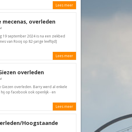
Lees meer
e mecenas, overleden
4
g 19 september 2024 is na een ziekbed
es van Rooij op 82-jarige leeftijd]
Lees meer
Giezen overleden
4
 Giezen overleden. Barry werd al enkele
hij op facebook ook openlijk - en
Lees meer
verleden/Hoogstaande