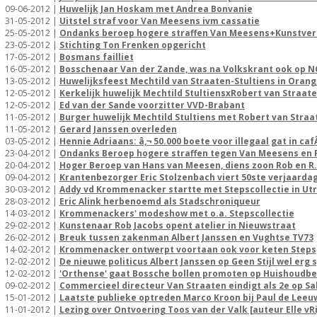
09-06-2012 |
Huwelijk Jan Hoskam met Andrea Bonvanie
31-05-2012 |
Uitstel straf voor Van Meesens ivm cassatie
25-05-2012 |
Ondanks beroep hogere straffen Van Meesens+Kunstve
23-05-2012 |
Stichting Ton Frenken opgericht
17-05-2012 |
Bosmans failliet
16-05-2012 |
Bosschenaar Van der Zande, was na Volkskrant ook op N
13-05-2012 |
Huwelijksfeest Mechtild van Straaten-Stultiens in Orang
12-05-2012 |
Kerkelijk huwelijk Mechtild StultiensxRobert van Straaten
12-05-2012 |
Ed van der Sande voorzitter VVD-Brabant
11-05-2012 |
Burger huwelijk Mechtild Stultiens met Robert van Straa
11-05-2012 |
Gerard Janssen overleden
03-05-2012 |
Hennie Adriaans: â‚¬ 50.000 boete voor illegaal gat in ca
23-04-2012 |
Ondanks Beroep hogere straffen tegen Van Meesens en
20-04-2012 |
Hoger Beroep van Hans van Meesen, diens zoon Rob en R.
09-04-2012 |
Krantenbezorger Eric Stolzenbach viert 50ste verjaarda
30-03-2012 |
Addy vd Krommenacker startte met Stepscollectie in Ut
28-03-2012 |
Eric Alink herbenoemd als Stadschroniqueur
14-03-2012 |
Krommenackers' modeshow met o.a. Stepscollectie
29-02-2012 |
Kunstenaar Rob Jacobs opent atelier in Nieuwstraat
26-02-2012 |
Breuk tussen zakenman Albert Janssen en Vughtse TV73
14-02-2012 |
Krommenacker ontwerpt voortaan ook voor keten Steps
12-02-2012 |
De nieuwe politicus Albert Janssen op Geen Stijl wel erg s
12-02-2012 |
'Orthense' gaat Bossche bollen promoten op Huishoudbe
09-02-2012 |
Commercieel directeur Van Straaten eindigt als 2e op Sa
15-01-2012 |
Laatste publieke optreden Marco Kroon bij Paul de Leeu
11-01-2012 |
Lezing over Ontvoering Toos van der Valk [auteur Elle vRi