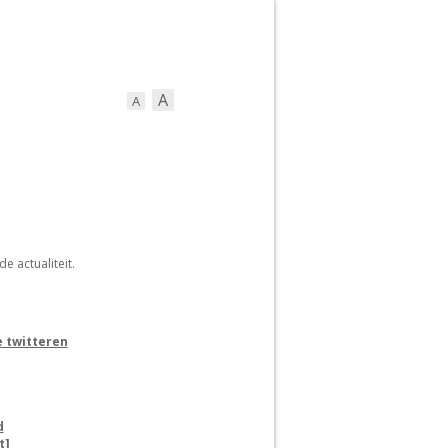
A
A
ort
Straattaferelen
e actualiteit.
 twitteren
d
t]