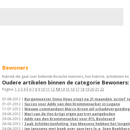
Bewoners
Cultuur
Bedrijven
Verkeer / Vervoer
Sp
Bewoners
Rubriek die gaat over bekende Bossche inwoners, hun historie, activiteiten en d
Oudere artikelen binnen de categorie Bewoners:
Pagina:
1
2
3
4
5
6
7
8
9
10
11
12
13
14
15
16
17
18
19
20
21
22
07-08-2012 |
Burgemeester Onno Hoes stopt na 21 maanden 'actief' te
31-07-2012 |
Succes voor Addy van den Krommenacker in Lugano
17-07-2012 |
Nieuwe commandant Marco Kroon wil schadevergoeding
29-06-2012 |
Mari van de Ven krijgt eigen portret aangeboden
29-06-2012 |
Addy van den Krommenacker voor RTL Boulevard
28-06-2012 |
Zaak Schilderijenheling: Van Meesens hebben het losgel
24-06-2012 |
Jan Janssens met boek over sporters [o.a. Sven Boekhors