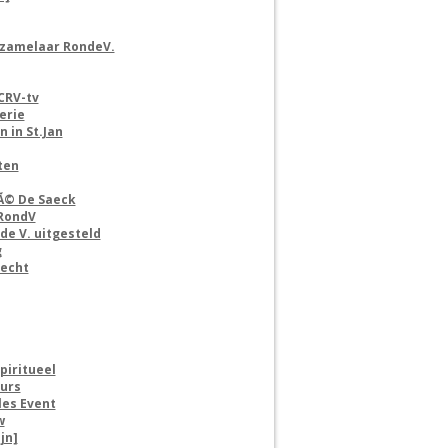
rzamelaar RondeV.
CRV-tv
erie
 in St.Jan
ten
fÃ© De Saeck
 RondV
de V. uitgesteld
g
recht
piritueel
urs
les Event
w
jn]