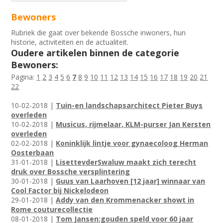
Bewoners
Rubriek die gaat over bekende Bossche inwoners, hun
historie, activiteiten en de actualiteit.
Oudere artikelen binnen de categorie
Bewoners:
Pagina:
1
2
3
4
5
6
7
8
9
10
11
12
13
14
15
16
17
18
19
20
21
22
10-02-2018 |
Tuin-en landschapsarchitect Pieter Buys
overleden
10-02-2018 |
Musicus, rijmelaar, KLM-purser Jan Kersten
overleden
02-02-2018 |
Koninklijk lintje voor gynaecoloog Herman
Oosterbaan
31-01-2018 |
LisettevderSwaluw maakt zich terecht
druk over Bossche versplintering
30-01-2018 |
Guus van Laarhoven [12 jaar] winnaar van
Cool Factor bij Nickelodeon
29-01-2018 |
Addy van den Krommenacker showt in
Rome couturecollectie
08-01-2018 |
Tom Jansen:gouden speld voor 60 jaar