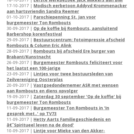
17-10-2017 |
Modisch eerbetoon Addyvd Krommenacker
aan hartsvriendin Sandra Reemer
01-10-2017 |
Parochiepenning St. Jan voor
burgemeester Ton Rombouts
30-09-2017 |
Op de koffie bij Rombouts, aansluitend
Barbershop korenfestival
29-09-2017 |
Bestuurscentrum: Fotoimpressie afscheid
Rombouts & Column Eric Alink
28-09-2017 |
Rombouts bij afscheid Ere burger van
Brabant/Kunstnacht
26-09-2017 |
Burgemeester Rombouts feliciteert voor
het laatst een 100-jarige
23-09-2017 |
Lintjes voor twee bestuursleden van
Zeilvereniging Oosterplas
20-09-2017 |
Vastgoedondernemer ASR met wensen
aan Rombouts en diens opvolger
19-09-2017 |
Zaterdag 30 september 'Op de koffie' bij
burgemeester Ton Rombouts
11-09-2017 |
Burgemeester Ton Rombouts in 'In
gesprek met..' op TV73
11-09-2017 |
Hetty Aarts Familiegeschiedenis en
â€˜Spiritueel leven na de dood'
10-09-2017 |
Lintje voor Mieke van den Akker-