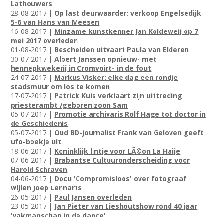
Lathouwers
28-08-2017 |
Op last deurwaarder: verkoop Engelsedijk
5-6 van Hans van Meesen
16-08-2017 |
Minzame kunstkenner Jan Koldeweij op 7
mei 2017 overleden
01-08-2017 |
Bescheiden uitvaart Paula van Elderen
30-07-2017 |
Albert Janssen opnieuw- met
hennepkwekerij in Cromvoirt- in de fout
24-07-2017 |
Markus Visker: elke dag een rondje
stadsmuur om los te komen
17-07-2017 |
Patrick Kuis verklaart zijn uittreding
priesterambt /geboren:zoon Sam
05-07-2017 |
Promotie archivaris Rolf Hage tot doctor in
de Geschiedenis
05-07-2017 |
Oud BD-journalist Frank van Geloven geeft
ufo-boekje uit.
18-06-2017 |
Koninklijk lintje voor LÃ©on La Haije
07-06-2017 |
Brabantse Cultuuronderscheiding voor
Harold Schraven
04-06-2017 |
Docu 'Compromisloos' over fotograaf
wijlen Joep Lennarts
26-05-2017 |
Paul Jansen overleden
23-05-2017 |
Jan Pieter van Lieshoutshow rond 40 jaar
'vakmanschap in de dance'