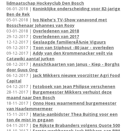
lidmaatschap Hockeyclub Den Bosch
06-01-2018 |
Koninklijke onderscheiding voor 82-jarige
Ben de Rek
05-01-2018 |
Ivo Niehe's TV-Show vanavond met
Bosschenaar Johannes van Rooy
03-01-2018 |
Overledenen van 2018
29-12-2017 |
Overledenen van 2017
12-12-2017 |
Geslaagde familiereÃ¼nie Viguurs
09-12-2017 |
Toon van Stiphout -80 jaar - overleden
09-12-2017 |
Addy van den Krommenacker veilt via
Catawiki aantal jurken
08-12-2017 |
Ansichtkaarten van Janus - Kiep - Borghs
door Guus Ong
06-12-2017 |
Jack Mikkers nieuwe voorzitter Agri Food
Capital
04-12-2017 |
Fotoboek van Jean Philipse verschenen
28-11-2017 |
Burgemeester Mikkers verhuist deze
maand naar Den Bosch
18-11-2017 |
Onno Hoes waarnemend burgemeester
van Haarlemmermeer
15-11-2017 |
Maria-aanbidster Thea Buiting voor een
ton de mist in gegaan
04-11-2017 |
De Rijkste Brabanders volgens Quote 500
18-10-2017 |
Eerste werkbezoek Jack Mikkers aan BIM