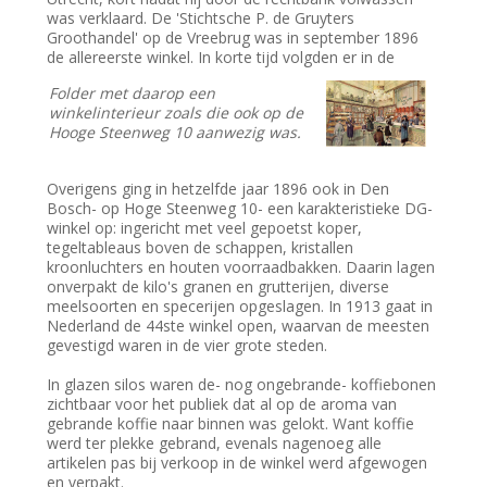
was verklaard. De 'Stichtsche P. de Gruyters
Groothandel' op de Vreebrug was in september 1896
de allereerste winkel. In korte tijd volgden er in de
Folder met daarop een
winkelinterieur zoals die ook op de
Hooge Steenweg 10 aanwezig was.
Overigens ging in hetzelfde jaar 1896 ook in Den
Bosch- op Hoge Steenweg 10- een karakteristieke DG-
winkel op: ingericht met veel gepoetst koper,
tegeltableaus boven de schappen, kristallen
kroonluchters en houten voorraadbakken. Daarin lagen
onverpakt de kilo's granen en grutterijen, diverse
meelsoorten en specerijen opgeslagen. In 1913 gaat in
Nederland de 44ste winkel open, waarvan de meesten
gevestigd waren in de vier grote steden.
In glazen silos waren de- nog ongebrande- koffiebonen
zichtbaar voor het publiek dat al op de aroma van
gebrande koffie naar binnen was gelokt. Want koffie
werd ter plekke gebrand, evenals nagenoeg alle
artikelen pas bij verkoop in de winkel werd afgewogen
en verpakt.