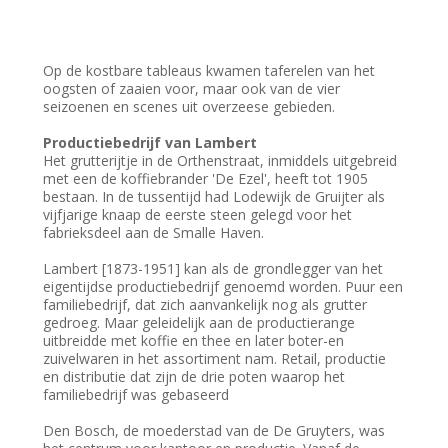
Op de kostbare tableaus kwamen taferelen van het
oogsten of zaaien voor, maar ook van de vier
seizoenen en scenes uit overzeese gebieden.
Productiebedrijf van Lambert
Het grutterijtje in de Orthenstraat, inmiddels uitgebreid
met een de koffiebrander 'De Ezel', heeft tot 1905
bestaan. In de tussentijd had Lodewijk de Gruijter als
vijfjarige knaap de eerste steen gelegd voor het
fabrieksdeel aan de Smalle Haven.
Lambert [1873-1951] kan als de grondlegger van het
eigentijdse productiebedrijf genoemd worden. Puur een
familiebedrijf, dat zich aanvankelijk nog als grutter
gedroeg. Maar geleidelijk aan de productierange
uitbreidde met koffie en thee en later boter-en
zuivelwaren in het assortiment nam. Retail, productie
en distributie dat zijn de drie poten waarop het
familiebedrijf was gebaseerd
Den Bosch, de moederstad van de De Gruyters, was