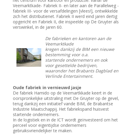
het centrum voor kantoor en productie. Vanaf de
Veemarktkade- Fabriek II- en later aan de Parallelweg -
fabriek III- voor de versafdelingen [vlees!], ontwikkelde
zich het distributienet. Fabriek II werd eind jaren dertig
opgericht en Fabriek II, die inspeelde op De Gruyter als
verswinkel, in de jaren 60.
De fabrieken en kantoren aan de
Veemarktkade
kregen dankzij de BIM een nieuwe
bestemming voor o.a.
startende ondernemers en ook
voor gesettelde bedrijven,
waaronder het Brabants Dagblad en
Verlinde Entertainment.
Oude fabriek in vernieuwd jasje
De fabriek Hamido op de Veemartkkade keert in de
oorspronkelijke uitstraling met De Gruyter op de gevel,
terug dankzij een initiatief vande BIM, de Brabantse
Industrie Maatschappij. Het fabriekspand huisvest
startende ondernemers.
In de logistiek en in de ICT wordt geïnvesteerd om het
perceel voor eigentijdse ondernemers
gebruiksvriendelijker te maken.