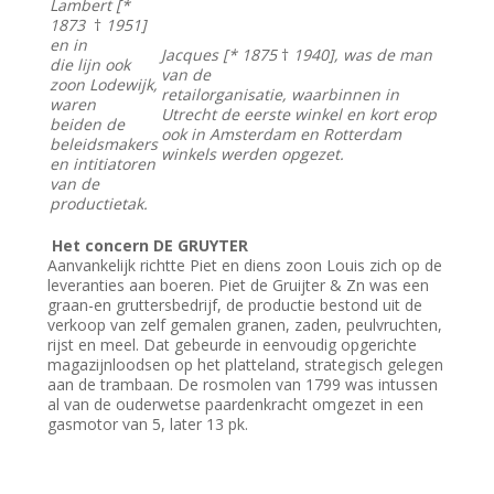
Lambert [*
1873
†
1951]
en in
Jacques [* 1875
†
1940], was de man
die lijn ook
van de
zoon Lodewijk,
retailorganisatie, waarbinnen in
waren
Utrecht de eerste winkel en kort erop
beiden de
ook in Amsterdam en Rotterdam
beleidsmakers
winkels werden opgezet.
en intitiatoren
van de
productietak.
Het concern DE GRUYTER
Aanvankelijk richtte Piet en diens zoon Louis zich op de
leveranties aan boeren. Piet de Gruijter & Zn was een
graan-en gruttersbedrijf, de productie bestond uit de
verkoop van zelf gemalen granen, zaden, peulvruchten,
rijst en meel. Dat gebeurde in eenvoudig opgerichte
magazijnloodsen op het platteland, strategisch gelegen
aan de trambaan. De rosmolen van 1799 was intussen
al van de ouderwetse paardenkracht omgezet in een
gasmotor van 5, later 13 pk.