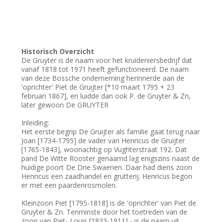
Historisch Overzicht
De Gruyter is de naam voor het kruideniersbedrijf dat
vanaf 1818 tot 1971 heeft gefunctioneerd. De naam
van deze Bossche onderneming herinnerde aan de
'oprichter' Piet de Gruijter [*10 maart 1795 + 23
februari 1867], en luidde dan ook P. de Gruyter & Zn,
later gewoon De GRUYTER
Inleiding:
Het eerste begrip De Gruijter als familie gaat terug naar
Joan [1734-1795] de vader van Henricus de Gruijter
[1765-1843], woonachtig op Vughterstraat 192. Dat
pand De Witte Rooster genaamd lag enigszins naast de
huidige poort De Drie Swaenen. Daar had diens zoon
Henricus een zaadhandel en grutterij. Henricus begon
er met een paardenrosmolen.
Kleinzoon Piet [1795-1818] is de 'oprichter' van Piet de
Gruyter & Zn. Tenminste door het toetreden van de
zoon van Piet- Louis [1833-1911] - is de naam uit