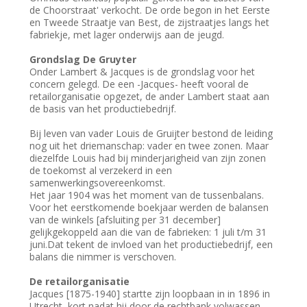
de Choorstraat' verkocht. De orde begon in het Eerste
en Tweede Straatje van Best, de zijstraatjes langs het
fabriekje, met lager onderwijs aan de jeugd.
Grondslag De Gruyter
Onder Lambert & Jacques is de grondslag voor het
concern gelegd. De een -Jacques- heeft vooral de
retailorganisatie opgezet, de ander Lambert staat aan
de basis van het productiebedrijf.
Bij leven van vader Louis de Gruijter bestond de leiding
nog uit het driemanschap: vader en twee zonen. Maar
diezelfde Louis had bij minderjarigheid van zijn zonen
de toekomst al verzekerd in een
samenwerkingsovereenkomst.
Het jaar 1904 was het moment van de tussenbalans.
Voor het eerstkomende boekjaar werden de balansen
van de winkels [afsluiting per 31 december]
gelijkgekoppeld aan die van de fabrieken: 1 juli t/m 31
juni.Dat tekent de invloed van het productiebedrijf, een
balans die nimmer is verschoven.
De retailorganisatie
Jacques [1875-1940] startte zijn loopbaan in in 1896 in
Utrecht, kort nadat hij door de rechtbank volwassen