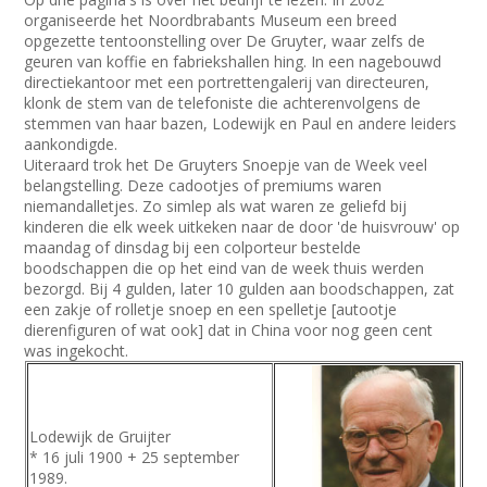
organiseerde het Noordbrabants Museum een breed
opgezette tentoonstelling over De Gruyter, waar zelfs de
geuren van koffie en fabriekshallen hing. In een nagebouwd
directiekantoor met een portrettengalerij van directeuren,
klonk de stem van de telefoniste die achterenvolgens de
stemmen van haar bazen, Lodewijk en Paul en andere leiders
aankondigde.
Uiteraard trok het De Gruyters Snoepje van de Week veel
belangstelling. Deze cadootjes of premiums waren
niemandalletjes. Zo simlep als wat waren ze geliefd bij
kinderen die elk week uitkeken naar de door 'de huisvrouw' op
maandag of dinsdag bij een colporteur bestelde
boodschappen die op het eind van de week thuis werden
bezorgd. Bij 4 gulden, later 10 gulden aan boodschappen, zat
een zakje of rolletje snoep en een spelletje [autootje
dierenfiguren of wat ook] dat in China voor nog geen cent
was ingekocht.
Lodewijk de Gruijter
* 16 juli 1900 + 25 september
1989.