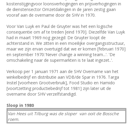
kostenstijgingvoor loonsverhogingen en prijsverhogingen in
de dienstensector Omzetdalingen in de jaren zestig gaan
vooraf aan de overname door de SHV in 1970.
Voor Van Luyk en Paul de Gruyter was het een logische
consequentie om af te treden [eind 1970]. Diezelfde Van Luyk
had in maart 1969 nog gezegd: De Gruyter loopt de
achterstand in. We zitten in een moeilijke overgangsstructuur,
maar we zijn ervan overtuigd dat we er komen [februari 1970]
en september 1970:'Never change a winning team...'. 'De
omschakeling naar de supermarkten is te laat ingezet..'.
Verkoop per 1 januari 1971 aan de SHV Overname van het
winkelbedrijf en distributie aan VDB/de Spar in 1976. Targa
Instel [voorheen Grootverbruik], Food Studio en Hamido
[voortzetting productiebedrijf tot 1981] zijn later uit de
overname door SHV verzelfstandigd.
Sloop in 1980
Van Hees uit Tilburg was de sloper van ooit de Bossche
roem.