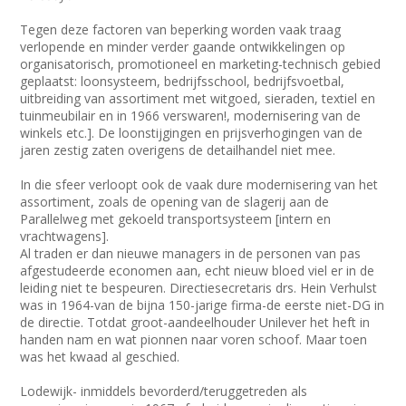
Tegen deze factoren van beperking worden vaak traag
verlopende en minder verder gaande ontwikkelingen op
organisatorisch, promotioneel en marketing-technisch gebied
geplaatst: loonsysteem, bedrijfsschool, bedrijfsvoetbal,
uitbreiding van assortiment met witgoed, sieraden, textiel en
tuinmeubilair en in 1966 verswaren!, modernisering van de
winkels etc.]. De loonstijgingen en prijsverhogingen van de
jaren zestig zaten overigens de detailhandel niet mee.
In die sfeer verloopt ook de vaak dure modernisering van het
assortiment, zoals de opening van de slagerij aan de
Parallelweg met gekoeld transportsysteem [intern en
vrachtwagens].
Al traden er dan nieuwe managers in de personen van pas
afgestudeerde economen aan, echt nieuw bloed viel er in de
leiding niet te bespeuren. Directiesecretaris drs. Hein Verhulst
was in 1964-van de bijna 150-jarige firma-de eerste niet-DG in
de directie. Totdat groot-aandeelhouder Unilever het heft in
handen nam en wat pionnen naar voren schoof. Maar toen
was het kwaad al geschied.
Lodewijk- inmiddels bevorderd/teruggetreden als