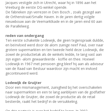
Jacques vestigde zich in Utrecht, waar hij in 1896 aan het
Vreeburg de eerste DG-winkel opende.
De fabrieken zijn verrezen in Den Bosch , zoals gezegd aan
de Orthenstraat/Smalle Haven. In de jaren dertig volgde
nieuwbouw aan de Veemarktkade en in de jaren eind 60 aan
de Parallelweg.
reden van ondergang
Ten eerste schakelde Lodewijk, die geen tegenspraak duldde,
en beïnvloed werd door de alom zuinige neef Paul, over naar
grotere supermarkten en ten tweede hield deze Lodewijk, die
zowel de productietak als de winkels leidde, te lang vast aan
zijn eigen -alom gewaardeerde - koffie en thee. Hoewel
Lodewijk in 1967 met pensioen ging bleef hij aan als adviseur
van de Raad van Bestuur waardoor zijn macht en invloed
gecontinueerd werd.
Lodewijk de Gruijter
Door een mismanagement, zuinigheid bij het overschakelen
naar supermarkten en een te lang aanblijven van de godfather
Lodewijk de Gruijter, die zowel de productie als de retail
bestierde, raakt het bedrijf in de versukkeling.
Op drie pagina's is over het bedrijf te lezen. In 2002