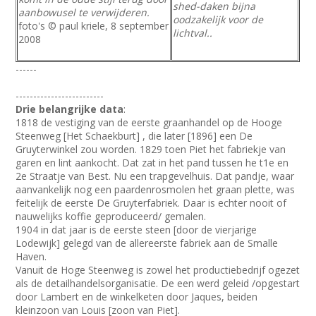
shed-daken bijna
aanbowusel te verwijderen.
oodzakelijk voor de
foto's © paul kriele, 8 september
lichtval..
2008
------
-------------------------
Drie belangrijke data
:
1818 de vestiging van de eerste graanhandel op de Hooge
Steenweg [Het Schaekburt] , die later [1896] een De
Gruyterwinkel zou worden. 1829 toen Piet het fabriekje van
garen en lint aankocht. Dat zat in het pand tussen he t1e en
2e Straatje van Best. Nu een trapgevelhuis. Dat pandje, waar
aanvankelijk nog een paardenrosmolen het graan plette, was
feitelijk de eerste De Gruyterfabriek. Daar is echter nooit of
nauwelijks koffie geproduceerd/ gemalen.
1904 in dat jaar is de eerste steen [door de vierjarige
Lodewijk] gelegd van de allereerste fabriek aan de Smalle
Haven.
Vanuit de Hoge Steenweg is zowel het productiebedrijf ogezet
als de detailhandelsorganisatie. De een werd geleid /opgestart
door Lambert en de winkelketen door Jaques, beiden
kleinzoon van Louis [zoon van Piet].