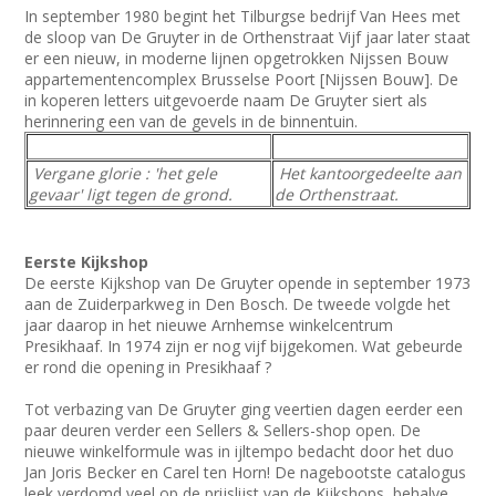
In september 1980 begint het Tilburgse bedrijf Van Hees met
de sloop van De Gruyter in de Orthenstraat Vijf jaar later staat
er een nieuw, in moderne lijnen opgetrokken Nijssen Bouw
appartementencomplex Brusselse Poort [Nijssen Bouw]. De
in koperen letters uitgevoerde naam De Gruyter siert als
herinnering een van de gevels in de binnentuin.
Vergane glorie : 'het gele
Het kantoorgedeelte aan
gevaar' ligt tegen de grond.
de Orthenstraat.
Eerste Kijkshop
De eerste Kijkshop van De Gruyter opende in september 1973
aan de Zuiderparkweg in Den Bosch. De tweede volgde het
jaar daarop in het nieuwe Arnhemse winkelcentrum
Presikhaaf. In 1974 zijn er nog vijf bijgekomen. Wat gebeurde
er rond die opening in Presikhaaf ?
Tot verbazing van De Gruyter ging veertien dagen eerder een
paar deuren verder een Sellers & Sellers-shop open. De
nieuwe winkelformule was in ijltempo bedacht door het duo
Jan Joris Becker en Carel ten Horn! De nagebootste catalogus
leek verdomd veel op de prijslijst van de Kijkshops, behalve