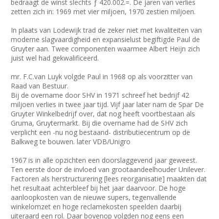
bedraagt de winst slechts ƒ 420.002.=. De jaren van verlies
zetten zich in: 1969 met vier miljoen, 1970 zestien miljoen.
In plaats van Lodewijk trad de zeker niet met kwaliteiten van
moderne slagvaardigheid en expansielust begiftigde Paul de
Gruyter aan. Twee componenten waarmee Albert Heijn zich
juist wel had gekwalificeerd.
mr. F.C.van Luyk volgde Paul in 1968 op als voorzitter van
Raad van Bestuur.
Bij de overname door SHV in 1971 schreef het bedrijf 42
miljoen verlies in twee jaar tijd. Vijf jaar later nam de Spar De
Gruyter Winkelbedrijf over, dat nog heeft voortbestaan als
Gruma, Gruytermarkt. Bij die overname had de SHV zich
verplicht een -nu nog bestaand- distributiecentrum op de
Balkweg te bouwen. later VDB/Unigro
1967 is in alle opzichten een doorslaggevend jaar geweest.
Ten eerste door de invloed van grootaandeelhouder Unilever.
Factoren als herstructurering [lees reorganisatie] maakten dat
het resultaat achterbleef bij het jaar daarvoor. De hoge
aanloopkosten van de nieuwe supers, tegenvallende
winkelomzet en hoge reclamekosten speelden daarbij
uiteraard een rol. Daar bovenop volgden nog eens een