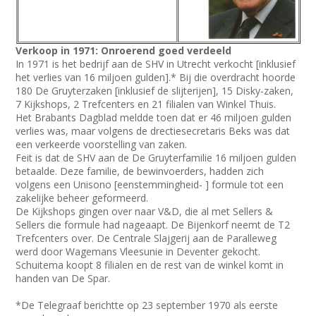
Verkoop in 1971: Onroerend goed verdeeld
In 1971 is het bedrijf aan de SHV in Utrecht verkocht [inklusief
het verlies van 16 miljoen gulden].* Bij die overdracht hoorde
180 De Gruyterzaken [inklusief de slijterijen], 15 Disky-zaken,
7 Kijkshops, 2 Trefcenters en 21 filialen van Winkel Thuis.
Het Brabants Dagblad meldde toen dat er 46 miljoen gulden
verlies was, maar volgens de drectiesecretaris Beks was dat
een verkeerde voorstelling van zaken.
Feit is dat de SHV aan de De Gruyterfamilie 16 miljoen gulden
betaalde. Deze familie, de bewinvoerders, hadden zich
volgens een Unisono [eenstemmingheid- ] formule tot een
zakelijke beheer geformeerd.
De Kijkshops gingen over naar V&D, die al met Sellers &
Sellers die formule had nageaapt. De Bijenkorf neemt de T2
Trefcenters over. De Centrale Slajgerij aan de Paralleweg
werd door Wagemans Vleesunie in Deventer gekocht.
Schuitema koopt 8 filialen en de rest van de winkel komt in
handen van De Spar.
*De Telegraaf berichtte op 23 september 1970 als eerste