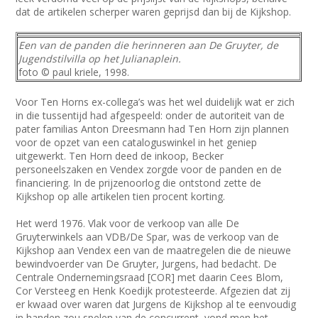
dat de artikelen scherper waren geprijsd dan bij de Kijkshop.
Een van de panden die herinneren aan De Gruyter, de
Jugendstilvilla op het Julianaplein.
foto © paul kriele, 1998.
Voor Ten Horns ex-collega’s was het wel duidelijk wat er zich
in die tussentijd had afgespeeld: onder de autoriteit van de
pater familias Anton Dreesmann had Ten Horn zijn plannen
voor de opzet van een cataloguswinkel in het geniep
uitgewerkt. Ten Horn deed de inkoop, Becker
personeelszaken en Vendex zorgde voor de panden en de
financiering. In de prijzenoorlog die ontstond zette de
Kijkshop op alle artikelen tien procent korting.
Het werd 1976. Vlak voor de verkoop van alle De
Gruyterwinkels aan VDB/De Spar, was de verkoop van de
Kijkshop aan Vendex een van de maatregelen die de nieuwe
bewindvoerder van De Gruyter, Jurgens, had bedacht. De
Centrale Ondernemingsraad [COR] met daarin Cees Blom,
Cor Versteeg en Henk Koedijk protesteerde. Afgezien dat zij
er kwaad over waren dat Jurgens de Kijkshop al te eenvoudig
in handen zou spelen van de concurrent, vond men het