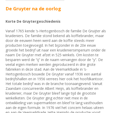
De Gruyter na de oorlog
Korte De Gruytergeschiedenis
Vanaf 1765 kende ‘s-Hertogenbosch de familie De Gruijter als
kruideniers. De familie stond bekend als koffiebrander, maar
door de eeuwen heen werd aan de koffie steeds meer
producten toegevoegd. In het bijzonder in de 20e eeuw
groeide het bedrijf uit naar een kruideniersimperium onder de
naam De Gruyter met afzet in 525 winkels. Om kosten te
besparen werd de “ij” in de naam vervangen door de “y”. De
veelal eigen merken werden geproduceerd in drie grote
fabrieken in deze stad. Aan de Veemarktkade in ’s-
Hertogenbosch bouwde De Gruyter vanaf 1936 een aantal
bedrijfshallen en in 1956 verrees hier ook het hoofdkantoor.
Het totale bedrijf was in de branche toonaangevend. Vanuit
Zaandam concurreerde Albert Heijn, als koffiebrander en
kruidenier, maar De Gruyter bleef lange tijd de grootste
winkelketen. De Gruyter ging echter niet mee in de
ontwikkeling van supermarkten en bleef te lang vasthouden
aan de eigen formule. In 1976 viel het concern helaas uiteen
en aan de Veemarktkade zette Hamido de productie voort.