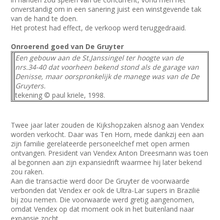
onverstandig om in een sanering juist een winstgevende tak
van de hand te doen.
Het protest had effect, de verkoop werd teruggedraaid.
Onroerend goed van De Gruyter
Een gebouw aan de St.Janssingel ter hoogte van de
nrs.34-40 dat voorheen bekend stond als de garage van
Denisse, maar oorspronkelijk de manege was van de De
Gruyters.
tekening © paul kriele, 1998.
Twee jaar later zouden de Kijkshopzaken alsnog aan Vendex
worden verkocht. Daar was Ten Horn, mede dankzij een aan
zijn familie gerelateerde personeelchef met open armen
ontvangen. President van Vendex Anton Dreesmann was toen
al begonnen aan zijn expansiedrift waarmee hij later bekend
zou raken.
Aan die transactie werd door De Gruyter de voorwaarde
verbonden dat Vendex er ook de Ultra-Lar supers in Brazilië
bij zou nemen. Die voorwaarde werd gretig aangenomen,
omdat Vendex op dat moment ook in het buitenland naar
expansie zocht.