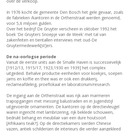
over de verkoop.
In 1976 kocht de gemeente Den Bosch het gele gevaar, zoals
de fabrieken /kantoren in de Orthenstraat werden genoemd,
voor 5,6 miljoen gulden.
Over het bedrijf De Gruyter verscheen in oktober 1992 het
boek 'De Gruyters Snoepje van de Week' met tal van
zakenfeiten en tientallen interviews met oud-De
Gruytermedewerk[st]ers.
De na-oorlogse periode
Vanuit de eerste units aan de Smalle Haven is successievelijk
[1912/13, 1915/17, 1923,1930 en 1939] het complex
uitgedeid. Behalve productie-eenheden voor koekjes, soepen
jams en koffie en thee was er ook een drukkerij,
reclameafdeling, proeflokaal en laboratorium/research.
De ingang aan de Orthenstraat was rijk aan marmeren
trapopgangen met messing balustraden en in Jugendstijl
uitgevoerde ornamenten. De kantoren op de directievleugel
waren ingericht met lambrizering, rijk beklede schouwen,
bedrukt behang en meubilair van een dure houtsoort
[Afrikaans teak?]. Op de directiekamers sierden Chinese
vazen, antiek schilderijen de interieurs die verder aangekleed