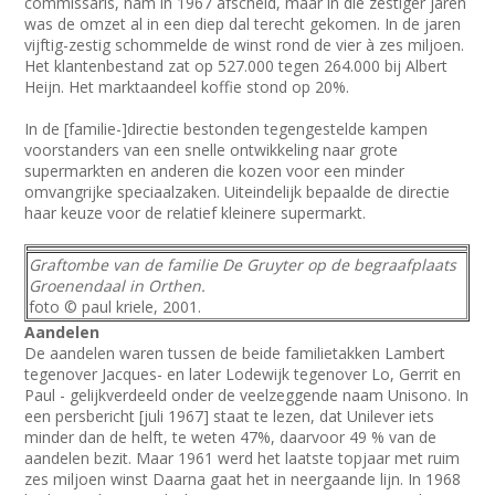
commissaris, nam in 1967 afscheid, maar in die zestiger jaren
was de omzet al in een diep dal terecht gekomen. In de jaren
vijftig-zestig schommelde de winst rond de vier à zes miljoen.
Het klantenbestand zat op 527.000 tegen 264.000 bij Albert
Heijn. Het marktaandeel koffie stond op 20%.
In de [familie-]directie bestonden tegengestelde kampen
voorstanders van een snelle ontwikkeling naar grote
supermarkten en anderen die kozen voor een minder
omvangrijke speciaalzaken. Uiteindelijk bepaalde de directie
haar keuze voor de relatief kleinere supermarkt.
Graftombe van de familie De Gruyter op de begraafplaats
Groenendaal in Orthen.
foto © paul kriele, 2001.
Aandelen
De aandelen waren tussen de beide familietakken Lambert
tegenover Jacques- en later Lodewijk tegenover Lo, Gerrit en
Paul - gelijkverdeeld onder de veelzeggende naam Unisono. In
een persbericht [juli 1967] staat te lezen, dat Unilever iets
minder dan de helft, te weten 47%, daarvoor 49 % van de
aandelen bezit. Maar 1961 werd het laatste topjaar met ruim
zes miljoen winst Daarna gaat het in neergaande lijn. In 1968