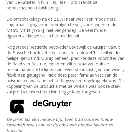
van De Gruyter in hun Fiat, later Ford Transit de
boodschappen thuisbezorgd.
De omschakeling- na de ZBW- naar weer een modernere
supermarkt ging voor sommigen te ver, voor anderen- de
Metro Markt [1967]- niet ver genoeg. De veel minder
rigoureuze keuze viel in het midden uit.
Nog steeds bestierde peetvader Lodewijk de Gruijter vanuit
de Bossche hoofdzetel het concern, ook wel 'het heilige der
heilige' genoemd. 'Zuinig beheer', predikte deze voorzitter van
de Raad van Bestuur, een mentaliteit waarvan ook de
researchafdeling te lijden had. Even standvastig en van weinig
flexibiliteit getuigend, hield deze pater familias vast aan de
huismerken waaraan het kortingssysteem gekoppeld was. De
koppeling van de productie met de winkels was ook te sterk,
zal productiedirecteur Hein Hegge later toegeven.
De jaren 60, een nieuwe tijd, toen trad ook een nieuw
reclamebureau aan en dus ook een nieuwe lay-out en
huisstijl.