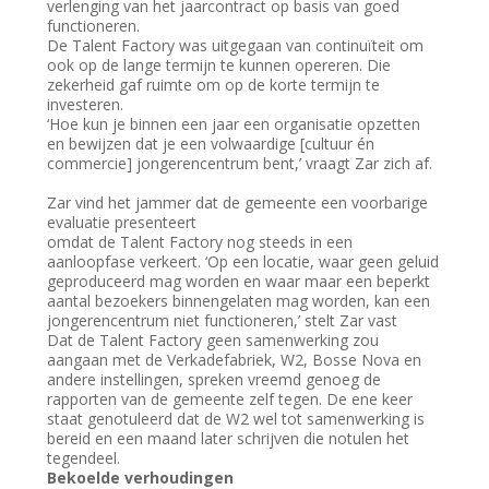
verlenging van het jaarcontract op basis van goed
functioneren.
De Talent Factory was uitgegaan van continuïteit om
ook op de lange termijn te kunnen opereren. Die
zekerheid gaf ruimte om op de korte termijn te
investeren.
‘Hoe kun je binnen een jaar een organisatie opzetten
en bewijzen dat je een volwaardige [cultuur én
commercie] jongerencentrum bent,’ vraagt Zar zich af.
Zar vind het jammer dat de gemeente een voorbarige
evaluatie presenteert
omdat de Talent Factory nog steeds in een
aanloopfase verkeert. ‘Op een locatie, waar geen geluid
geproduceerd mag worden en waar maar een beperkt
aantal bezoekers binnengelaten mag worden, kan een
jongerencentrum niet functioneren,’ stelt Zar vast
Dat de Talent Factory geen samenwerking zou
aangaan met de Verkadefabriek, W2, Bosse Nova en
andere instellingen, spreken vreemd genoeg de
rapporten van de gemeente zelf tegen. De ene keer
staat genotuleerd dat de W2 wel tot samenwerking is
bereid en een maand later schrijven die notulen het
tegendeel.
Bekoelde verhoudingen