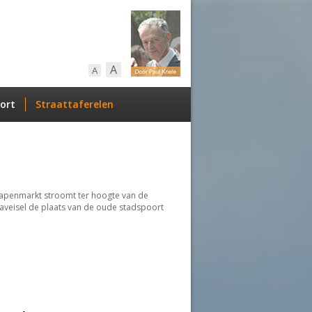
A
A
ort
Straattaferelen
hapenmarkt stroomt ter hoogte van de
laveisel de plaats van de oude stadspoort