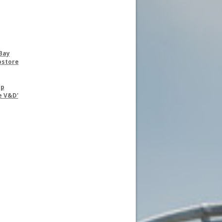
Bay
pstore
op
e V&D'