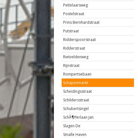
Pettelaarsweg
Postelstraat
Prins Bernhardstraat
Putstraat
Ridderspoorstraat
Ridderstraat
Rietveldenweg
Rijnstraat
Rompertsebaan
Schapenmarkt
Scheidingsstraat
Schildersstraat
Schubertsingel
SchÃ¶fferlaan Jan
Slagen De
Smalle Haven