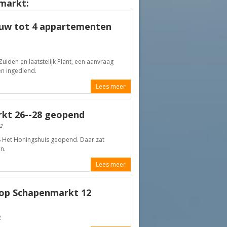
nmarkt:
ouw tot 4 appartementen
uiden en laatstelijk Plant, een aanvraag
n ingediend.
Lees meer
kt 26--28 geopend
2
 Het Honingshuis geopend. Daar zat
n.
Lees meer
op Schapenmarkt 12
2