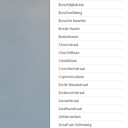
Boschdijkstraat
Boschveldweg
Bossche kwartier
Brede Haven
Buitenhaven
Choorstraat
Churchilllaan
Citadellaan
Coornhertstraat
Copernicuslaan
Dode Nieuwstraat
Enckevoirtstraat
Gasselstraat
Gasthuisstraat
Geldersedam
Graaf van Solmsweg