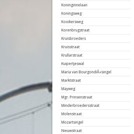
Koninginnelaan
Koningsweg
Kooikersweg
Korenbrugstraat
Kruisbroeders
Kruisstraat
Krullarstraat
Kuipertjeswal
Maria van BourgondiÃ«singel
Marktstraat
Mayweg
Mgr. Prinsenstraat
Minderbroedersstraat
Molenstraat
Mozartsingel
Nieuwstraat