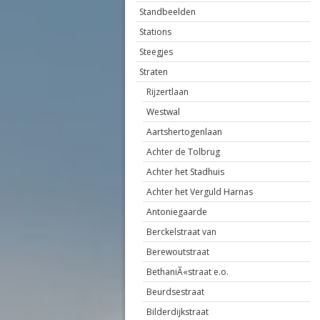
Standbeelden
Stations
Steegjes
Straten
Rijzertlaan
Westwal
Aartshertogenlaan
Achter de Tolbrug
Achter het Stadhuis
Achter het Verguld Harnas
Antoniegaarde
Berckelstraat van
Berewoutstraat
BethaniÃ«straat e.o.
Beurdsestraat
Bilderdijkstraat