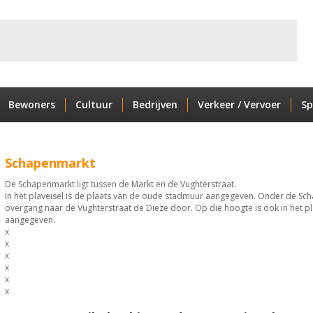
Bewoners
Cultuur
Bedrijven
Verkeer / Vervoer
Sp
Schapenmarkt
De Schapenmarkt ligt tussen de Markt en de Vughterstraat.
In het plaveisel is de plaats van de oude stadmuur aangegeven. Onder de Sc
overgang naar de Vughterstraat de Dieze door. Op die hoogte is ook in het p
aangegeven.
x
x
x
x
x
x