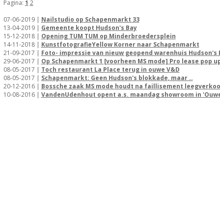
Pagina:
1
2
07-06-2019 |
Nailstudio op Schapenmarkt 33
13-04-2019 |
Gemeente koopt Hudson's Bay
15-12-2018 |
Opening TUM TUM op Minderbroedersplein
14-11-2018 |
KunstfotografieYellow Korner naar Schapenmarkt
21-09-2017 |
Foto- impressie van nieuw geopend warenhuis Hudson's 
29-06-2017 |
Op Schapenmarkt 1 [voorheen MS mode] Pro lease pop u
08-05-2017 |
Toch restaurant La Place terug in ouwe V&D
08-05-2017 |
Schapenmarkt: Geen Hudson's blokkade, maar ..
20-12-2016 |
Bossche zaak MS mode houdt na faillisement leegverko
10-08-2016 |
VandenUdenhout opent a.s. maandag showroom in 'Ouw