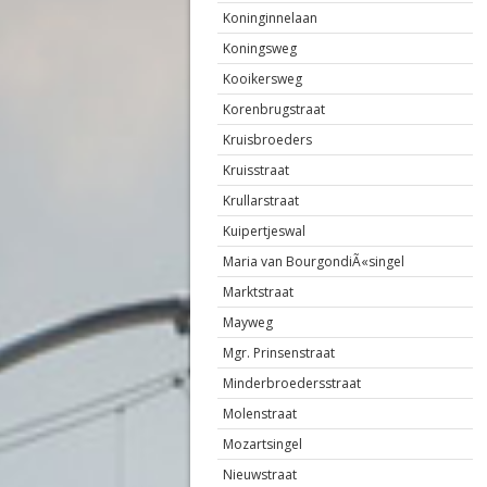
Koninginnelaan
Koningsweg
Kooikersweg
Korenbrugstraat
Kruisbroeders
Kruisstraat
Krullarstraat
Kuipertjeswal
Maria van BourgondiÃ«singel
Marktstraat
Mayweg
Mgr. Prinsenstraat
Minderbroedersstraat
Molenstraat
Mozartsingel
Nieuwstraat