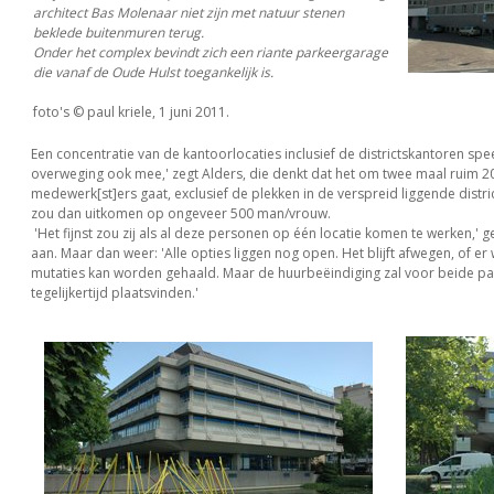
architect Bas Molenaar niet zijn met natuur stenen
beklede buitenmuren terug.
Onder het complex bevindt zich een riante parkeergarage
die vanaf de Oude Hulst toegankelijk is.
foto's © paul kriele, 1 juni 2011.
Een concentratie van de kantoorlocaties inclusief de districtskantoren spee
overweging ook mee,' zegt Alders, die denkt dat het om twee maal ruim 2
medewerk[st]ers gaat, exclusief de plekken in de verspreid liggende distri
zou dan uitkomen op ongeveer 500 man/vrouw.
'Het fijnst zou zij als al deze personen op één locatie komen te werken,' ge
aan. Maar dan weer: 'Alle opties liggen nog open. Het blijft afwegen, of er 
mutaties kan worden gehaald. Maar de huurbeëindiging zal voor beide pa
tegelijkertijd plaatsvinden.'