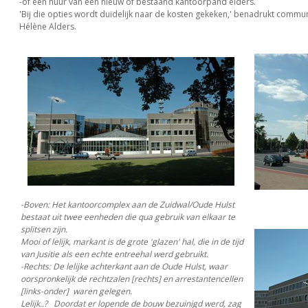
-of een huur van een nieuw of bestaand kantoorpand elders.
'Bij die opties wordt duidelijk naar de kosten gekeken,' benadrukt commu
Hélène Alders.
-Boven: Het kantoorcomplex aan de Zuidwal/Oude Hulst
bestaat uit twee eenheden die qua gebruik van elkaar te
splitsen zijn.
Mooi of lelijk, markant is de grote 'glazen' hal, die in de tijd
van Jusitie als een echte entreehal werd gebruikt.
-Rechts: De lelijke achterkant aan de Oude Hulst, waar
oorspronkelijk de rechtzalen [rechts] en arrestantencellen
[links-onder] waren gelegen.
Lelijk..? Doordat er lopende de bouw bezuinigd werd, zag