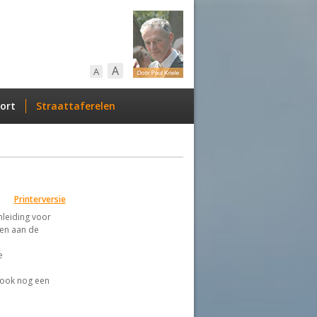
A
A
ort
Straattaferelen
Printerversie
leiding voor
en aan de
e
 ook nog een