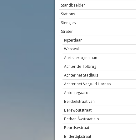
Standbeelden
Stations
Steegjes
Straten
Rijzertlaan
Westwal
Aartshertogenlaan
Achter de Tolbrug
Achter het Stadhuis
Achter het Verguld Harnas
Antoniegaarde
Berckelstraat van
Berewoutstraat
BethaniÃ«straat e.o.
Beurdsestraat
Bilderdijkstraat