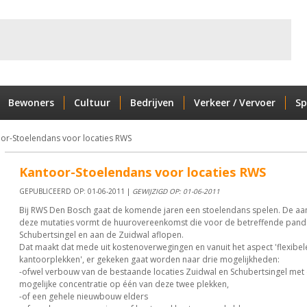
Bewoners
Cultuur
Bedrijven
Verkeer / Vervoer
Sp
or-Stoelendans voor locaties RWS
Kantoor-Stoelendans voor locaties RWS
GEPUBLICEERD OP: 01-06-2011 |
GEWIJZIGD OP: 01-06-2011
Bij RWS Den Bosch gaat de komende jaren een stoelendans spelen. De aan
deze mutaties vormt de huurovereenkomst die voor de betreffende pand
Schubertsingel en aan de Zuidwal aflopen.
Dat maakt dat mede uit kostenoverwegingen en vanuit het aspect 'flexibel
kantoorplekken', er gekeken gaat worden naar drie mogelijkheden:
-ofwel verbouw van de bestaande locaties Zuidwal en Schubertsingel met
mogelijke concentratie op één van deze twee plekken,
-of een gehele nieuwbouw elders