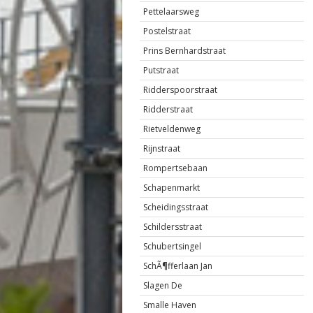
Pettelaarsweg
Postelstraat
Prins Bernhardstraat
Putstraat
Ridderspoorstraat
Ridderstraat
Rietveldenweg
Rijnstraat
Rompertsebaan
Schapenmarkt
Scheidingsstraat
Schildersstraat
Schubertsingel
SchÃ¶fferlaan Jan
Slagen De
Smalle Haven