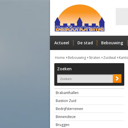
Actueel
De stad
Bebouwing
Home
Bebouwing
Straten
Zuidwal
Kanto
Zoeken
Brabanthallen
Bastion Zuid
Bedrijfsterreinen
Binnendieze
Bruggen