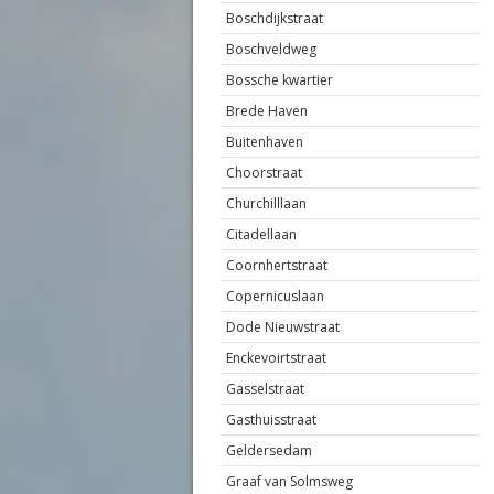
Boschdijkstraat
Boschveldweg
Bossche kwartier
Brede Haven
Buitenhaven
Choorstraat
Churchilllaan
Citadellaan
Coornhertstraat
Copernicuslaan
Dode Nieuwstraat
Enckevoirtstraat
Gasselstraat
Gasthuisstraat
Geldersedam
Graaf van Solmsweg