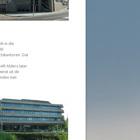
lt in die
00
ctskantoren. Dat
eft Alders later
winst uit de
nden niet