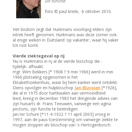
uit functie
.
foto © paul kriele, 6 oktober 2010.
Het bisdom zegt dat Hurkmans voorlopig elders zijn
intrek heeft genomen. Hurkmans was deze zomer ook
al enige weken in Duitsland 'op vakantie', waar hij vaker
tot rust komt.
Vierde ziektegeval op rij
Nu is Hurkmans in rij al de vierde bisschop die -
tijdelijk- afhaakt.
mgr. Wim Bekkers [* 1908 † 9 mei 1966] werd in mei
1966 plotseling opgenomen in het
Elisabethziekenhuis, waar bij hem kanker werd ontdekt.
Diens opvolger en hulpbisschop
Jan Bluyssen
[*1926],
die al in 1975 door hartkwalen aan vermoeidheid
leed, kreeg in december 1983 het dringende advies van
zijn huisarts dr. Frans Teeuwen, vanwege een agina
pectoris, zijn functie te beëindigen
Jan ter Schure [*11-4-1922 † 11 april 2003] vroeg in
1997, aan de paus toestemming om vanwege ziekte te
mogen stoppen als bisschop van 's-Hertogenbosch.