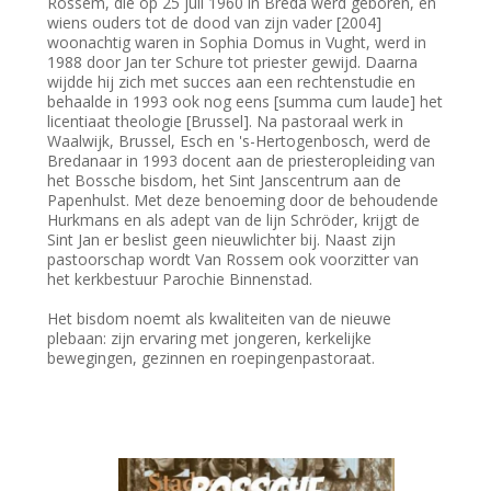
Rossem, die op 25 juli 1960 in Breda werd geboren, en
wiens ouders tot de dood van zijn vader [2004]
woonachtig waren in Sophia Domus in Vught, werd in
1988 door Jan ter Schure tot priester gewijd. Daarna
wijdde hij zich met succes aan een rechtenstudie en
behaalde in 1993 ook nog eens [summa cum laude] het
licentiaat theologie [Brussel]. Na pastoraal werk in
Waalwijk, Brussel, Esch en 's-Hertogenbosch, werd de
Bredanaar in 1993 docent aan de priesteropleiding van
het Bossche bisdom, het Sint Janscentrum aan de
Papenhulst. Met deze benoeming door de behoudende
Hurkmans en als adept van de lijn Schröder, krijgt de
Sint Jan er beslist geen nieuwlichter bij. Naast zijn
pastoorschap wordt Van Rossem ook voorzitter van
het kerkbestuur Parochie Binnenstad.
Het bisdom noemt als kwaliteiten van de nieuwe
plebaan: zijn ervaring met jongeren, kerkelijke
bewegingen, gezinnen en roepingenpastoraat.