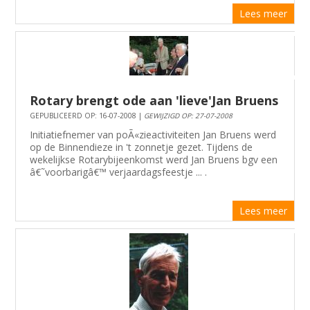
Lees meer
Rotary brengt ode aan 'lieve'Jan Bruens
GEPUBLICEERD OP: 16-07-2008 |
GEWIJZIGD OP: 27-07-2008
Initiatiefnemer van poÃ«zieactiviteiten Jan Bruens werd
op de Binnendieze in 't zonnetje gezet. Tijdens de
wekelijkse Rotarybijeenkomst werd Jan Bruens bgv een
â€˜voorbarigâ€™ verjaardagsfeestje ... .
Lees meer