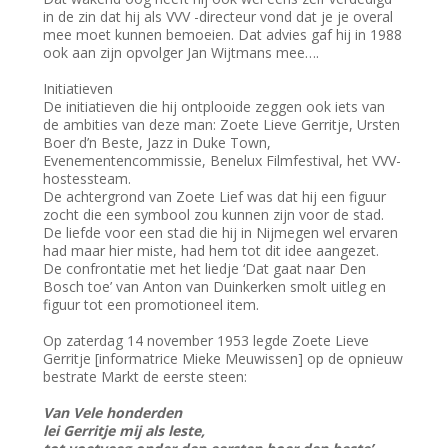
in de zin dat hij als VVV -directeur vond dat je je overal
mee moet kunnen bemoeien. Dat advies gaf hij in 1988
ook aan zijn opvolger Jan Wijtmans mee….
Initiatieven
De initiatieven die hij ontplooide zeggen ook iets van
de ambities van deze man: Zoete Lieve Gerritje, Ursten
Boer d’n Beste, Jazz in Duke Town,
Evenementencommissie, Benelux Filmfestival, het VVV-
hostessteam.
De achtergrond van Zoete Lief was dat hij een figuur
zocht die een symbool zou kunnen zijn voor de stad.
De liefde voor een stad die hij in Nijmegen wel ervaren
had maar hier miste, had hem tot dit idee aangezet.
De confrontatie met het liedje ‘Dat gaat naar Den
Bosch toe’ van Anton van Duinkerken smolt uitleg en
figuur tot een promotioneel item.
Op zaterdag 14 november 1953 legde Zoete Lieve
Gerritje [informatrice Mieke Meuwissen] op de opnieuw
bestrate Markt de eerste steen:
Van Vele honderden
lei Gerritje mij als leste,