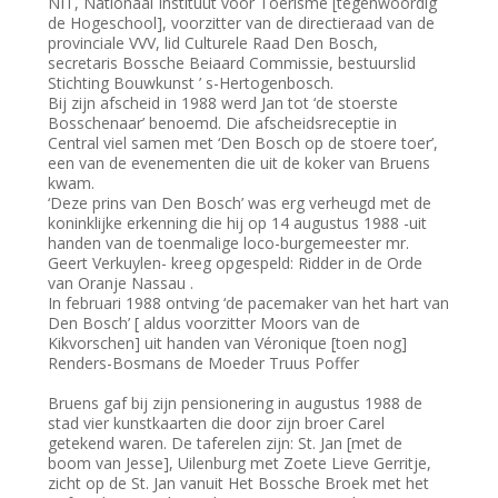
NIT, Nationaal Instituut voor Toerisme [tegenwoordig
de Hogeschool], voorzitter van de directieraad van de
provinciale VVV, lid Culturele Raad Den Bosch,
secretaris Bossche Beiaard Commissie, bestuurslid
Stichting Bouwkunst ’ s-Hertogenbosch.
Bij zijn afscheid in 1988 werd Jan tot ‘de stoerste
Bosschenaar’ benoemd. Die afscheidsreceptie in
Central viel samen met ‘Den Bosch op de stoere toer’,
een van de evenementen die uit de koker van Bruens
kwam.
‘Deze prins van Den Bosch’ was erg verheugd met de
koninklijke erkenning die hij op 14 augustus 1988 -uit
handen van de toenmalige loco-burgemeester mr.
Geert Verkuylen- kreeg opgespeld: Ridder in de Orde
van Oranje Nassau .
In februari 1988 ontving ‘de pacemaker van het hart van
Den Bosch’ [ aldus voorzitter Moors van de
Kikvorschen] uit handen van Véronique [toen nog]
Renders-Bosmans de Moeder Truus Poffer
Bruens gaf bij zijn pensionering in augustus 1988 de
stad vier kunstkaarten die door zijn broer Carel
getekend waren. De taferelen zijn: St. Jan [met de
boom van Jesse], Uilenburg met Zoete Lieve Gerritje,
zicht op de St. Jan vanuit Het Bossche Broek met het