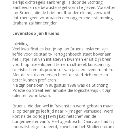
sierlijk dichtregels aanbrengt, is door de Stchting
aanbevolen de bewuste regel vorm te geven. Voorzitter
Jan Bruens, die de brief heeft ondertekend, verwacht
dat ‘menigeen voortaan in een opgeruimde stemming
Brabant zal binnenrijden.
Levensloop Jan Bruens
Inleiding
Veel kwalificaties kun je op Jan Bruens loslaten: zijn
liefde voor de stad ’s-Hertogenbosch staat bovenaan
het lijstje. Tal van initiatieven kwamen er uit zijn brein
voort: op uiteenlopend terrein: cultureel, kunstzinnig,
toeristisch en als promotor van jazz en evenementen.
Met de resultaten ervan heeft de stad zich meer en
beter kunnen profileren.
Na zijn pensioen in augustus 1988 was de Stichting
Poëzie op Straat een ambitie die logischerwijs uit zijn
talenten voortkwam.
Bruens, die dan wel in Ravenstein werd geboren maar
al op tienjarige leeftijd naar Nijmegen verhuisde, werd
kort na de oorlog [1949] kabinetschef van de
burgemeester van ’s-Hertogenbosch. Daarvoor had hij
journalistiek gestudeerd, zowel aan het Studiecentrum