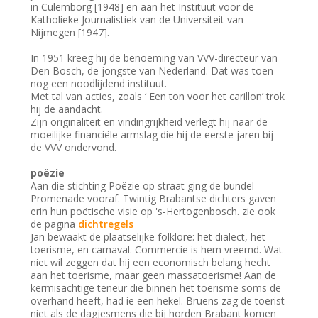
in Culemborg [1948] en aan het Instituut voor de
Katholieke Journalistiek van de Universiteit van
Nijmegen [1947].
In 1951 kreeg hij de benoeming van VVV-directeur van
Den Bosch, de jongste van Nederland. Dat was toen
nog een noodlijdend instituut.
Met tal van acties, zoals ‘ Een ton voor het carillon’ trok
hij de aandacht.
Zijn originaliteit en vindingrijkheid verlegt hij naar de
moeilijke financiële armslag die hij de eerste jaren bij
de VVV ondervond.
poëzie
Aan die stichting Poëzie op straat ging de bundel
Promenade vooraf. Twintig Brabantse dichters gaven
erin hun poëtische visie op 's-Hertogenbosch. zie ook
de pagina
dichtregels
Jan bewaakt de plaatselijke folklore: het dialect, het
toerisme, en carnaval. Commercie is hem vreemd. Wat
niet wil zeggen dat hij een economisch belang hecht
aan het toerisme, maar geen massatoerisme! Aan de
kermisachtige teneur die binnen het toerisme soms de
overhand heeft, had ie een hekel. Bruens zag de toerist
niet als de dagjesmens die bij horden Brabant komen