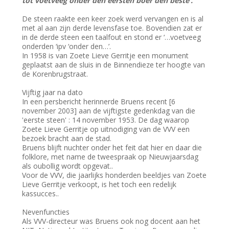
tot voetveeg onder den eersten boer den beste’.
De steen raakte een keer zoek werd vervangen en is al
met al aan zijn derde levensfase toe. Bovendien zat er
in de derde steen een taalfout en stond er ‘…voetveeg
onderden ‘ipv ‘onder den…’.
In 1958 is van Zoete Lieve Gerritje een monument
geplaatst aan de sluis in de Binnendieze ter hoogte van
de Korenbrugstraat.
Vijftig jaar na dato
In een persbericht herinnerde Bruens recent [6
november 2003] aan de vijftigste gedenkdag van die
'eerste steen' : 14 november 1953. De dag waarop
Zoete Lieve Gerritje op uitnodiging van de VVV een
bezoek bracht aan de stad.
Bruens blijft nuchter onder het feit dat hier en daar die
folklore, met name de tweespraak op Nieuwjaarsdag
als oubollig wordt opgevat..
Voor de VVV, die jaarlijks honderden beeldjes van Zoete
Lieve Gerritje verkoopt, is het toch een redelijk
kassucces..
Nevenfuncties
Als VVV-directeur was Bruens ook nog docent aan het