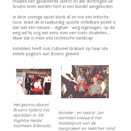
maakte een gevarieerde sketch en alle dichtregels uit
Bruens brein werden hem in een bundel aangeboden.
In deze zonnige opzet klonk af en toe een kritische
noot. Want de in taalkundig opzicht onfeilbare poëet is
dan wel een nieuwe – digitale - weg ingeslagen, op die
weg wil hij nog wel eens over een toets struikelen….
Maar dat is meer een technische handicap.
Inmiddels heeft ook Cultureel Brabant op haar site
enkele pagina’s aan Bruens geweid.
Het gezinscabaret
Bruens tijdens het
Anneke - en vooral- Jan
optreden in 'De
vormden uietaard het
Vughtse Heide'
middelpunt van de
voorheen Eldorado.
toespraken en sketches rond