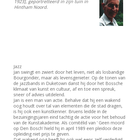
1923], geportretteerd in zijn tuin in
Hintham Noord.
Jazz
Jan swingt en zwiert door het leven, niet als losbandige
Bourgondiër, maar als levensgenieter. Op de tonen van
de jazzbands in Duketown danst hij door het Bossche
klimaat van kunst en cultuur, af en toe een spreuk,
sneer of advies uitdelend.
Jan is een man van actie. Behalve dat hij een wakend
oog houdt over tal van elementen die de stad dragen,
is hij ook een kunstkenner. Bruens leidde in de
bezuinigingsjaren eind tachtig de actie voor het behoud
van de Kunstakademie. Als comitélid van ‘ Geen moord
op Den Bosch’ hield hij in april 1989 een pleidooi deze
opleiding niet prijs te geven.
Dat wakend oog heeft hij ook wel eens zelf verdedigd