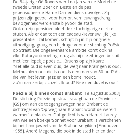
De 84-jarige Gé Rovers werd na Jan van de Mortel de
tweede Ursten Boer d’n Beste en de pas
gepensioneerde Harrie Damen diens opvolger. Zij
prijzen zijn gevoel voor humor, vernieuwingsdrang,
bevlogenheid/verdienste bij/voor de stad.
Ook na zijn pensioen bleef deze tachtigjarige niet te
stuiten. Als er dan toch een cadeau -liever uw lijfelijke
presentatie - zal komen, schrijft hij in zijn originele
uitnodiging, graag een bijdrage voor de stichting Poësie
op Straat. Die ongeëvenaarde ambitie komt ook na
elke Rotaryontmoeting terug als hij die zittingen besluit
met ‘een lepeltje poësie… .Bruens op zijn kaart:
‘Niet alle oud is even oud, de weg naar Kralingen is oud,
Methusalem ook die is oud. Is een man van 80 oud? Als
die van het leven, jazz en een borrel houdt.
Zo’n man zei bij zichzelf: Ik oud? Nee den duvel is oud.’
Poëzie bij binnenkomst Brabant
18 augustus 2003]
De stichting Poëzie op straat vraagt aan de Provincie
[GS] om aan de toegangswegen naar Brabant de
dichtregel van ‘Op weg naar Brabant wordt de wereld
warmer’ te plaatsen. Dat gedicht is van Harriet Laurey
van wie een boekje ‘Sonnet voor Brabant’ is verschenen
bij het Landjuweel van de Brabantse gilden [Eindhoven
1955]. André Megens, die ook in de stad hier en daar