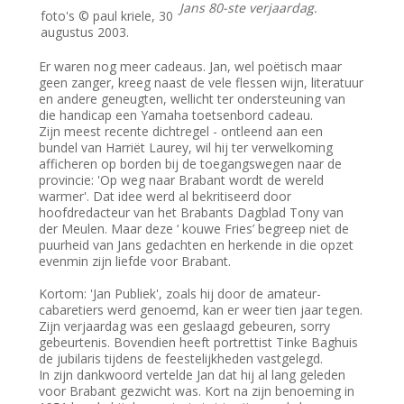
Jans 80-ste verjaardag.
foto's © paul kriele, 30
augustus 2003.
Er waren nog meer cadeaus. Jan, wel poëtisch maar
geen zanger, kreeg naast de vele flessen wijn, literatuur
en andere geneugten, wellicht ter ondersteuning van
die handicap een Yamaha toetsenbord cadeau.
Zijn meest recente dichtregel - ontleend aan een
bundel van Harriët Laurey, wil hij ter verwelkoming
afficheren op borden bij de toegangswegen naar de
provincie: 'Op weg naar Brabant wordt de wereld
warmer'. Dat idee werd al bekritiseerd door
hoofdredacteur van het Brabants Dagblad Tony van
der Meulen. Maar deze ‘ kouwe Fries’ begreep niet de
puurheid van Jans gedachten en herkende in die opzet
evenmin zijn liefde voor Brabant.
Kortom: 'Jan Publiek', zoals hij door de amateur-
cabaretiers werd genoemd, kan er weer tien jaar tegen.
Zijn verjaardag was een geslaagd gebeuren, sorry
gebeurtenis. Bovendien heeft portrettist Tinke Baghuis
de jubilaris tijdens de feestelijkheden vastgelegd.
In zijn dankwoord vertelde Jan dat hij al lang geleden
voor Brabant gezwicht was. Kort na zijn benoeming in