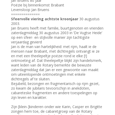
Jan Bruens 80 jaar
Poëzie bij binnenkomst Brabant
Levensloop Jan Bruens
==============
Sfeervolle viering achtste kroonjaar
30 augustus
2003.
Jan Bruens heeft met familie, buurtgenoten en vrienden
zaterdagmiddag 30 augustus 2003 in ‘De Vugtse Heide’
op een sfeer- en stijlvolle manier zijn tachtigste
verjaardag gevierd
Jan is de man van hartelijkheid: met rijm, haalt ie de
mensen naar Brabant, met dichtregels ontvangt ie ze
en met een theelepeltje poëzie rond ie elke [!]
ontmoeting af. Dat theelepeltje blijkt zijn handelsmerk,
want leden van de Rotary bemerkte die bewuste
zaterdagmiddag dat Jan er een gewoonte van maakt
om uiteenlopende ontmoetingen met enkele
dichtregels af te sluiten.
Bejubeld, bezongen en fragmentarisch op rijm gezet,
zo kwam de jubilaris tevoorschijn in anekdoten,
cabareteske fragmenten en andere toespelingen op
zijn leven en karakter.
Zijn [klein-]kinderen onder wie Karin, Casper en Brigitte
zongen hem toe, de cabaretgroep van de Rotary