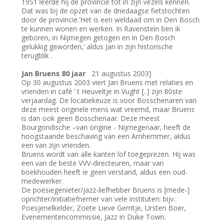
1951 leerde hij de provincie tot in zijn vezels kennen.
Dat was bij de opzet van de driedaagse fietstochten
door de provincie.’Het is een weldaad om in Den Bosch
te kunnen wonen en werken. In Ravenstein ben ik
geboren, in Nijmegen getogen en in Den Bosch
gelukkig geworden,’ aldus Jan in zijn historische
terugblik .
Jan Bruens 80 jaar
21 augustus 2003]
Op 30 augustus 2003 viert Jan Bruens met relaties en
vrienden in café ’ t Heuveltje in Vught [..] zijn 80ste
verjaardag. De locatiekeuze is voor Bosschenaren van
deze meest originele mens wat vreemd, maar Bruens
is dan ook geen Bosschenaar. Deze meest
Bourgondische –van origine - Nijmegenaar, heeft de
hoogstaande beschaving van een Arnhemmer, aldus
een van zijn vrienden.
Bruens wordt van alle kanten lof toegeprezen. Hij was
een van de beste VVV-directeuren, maar van
boekhouden heeft ie geen verstand, aldus een oud-
medewerker.
De poësiegenieter/jazz-liefhebber Bruens is [mede-]
oprichter/initiatiefnemer van vele instituten: bijv.:
Poesjenelkelder, Zoete Lieve Gerritje, Ursten Boer,
Evenementencommissie, Jazz in Duke Town.