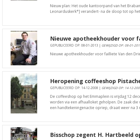
Nieuw plan: Het oude kantoorpand van het Braban
Leonarduskerk*] verandert- na de sloop tot op het
Nieuwe apotheekhouder voor fai
GEPUBLICEERD OP: 08-01-2013 |
GEWIJZIGD OP: 08-01-201
Nieuwe apotheekhouder voor failliete Van den Dr
Heropening coffeeshop Pistach
GEPUBLICEERD OP: 14-12-2008 |
GEWIJZIGD OP: 14-12-200
De coffeeshop op het Emmaplein is vrijdag 12 de
worden via een afhaalloket geholpen. De zaak die v
een handtekeningenactie opriep, draait weer na 3 
Bisschop zegent H. Hartbeeld o