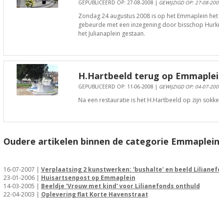
GEPUBLICEERD OP: 27-08-2008 |
GEWIJZIGD OP: 27-08-200
Zondag 24 augustus 2008 is op het Emmaplein het H
gebeurde met een inzegening door bisschop Hurkm
het Julianaplein gestaan.
H.Hartbeeld terug op Emmaplei
GEPUBLICEERD OP: 11-06-2008 |
GEWIJZIGD OP: 04-07-200
Na een restauratie is het H.Hartbeeld op zijn sok
Oudere artikelen binnen de categorie Emmaplein
16-07-2007 |
Verplaatsing 2 kunstwerken: 'bushalte' en beeld Liliane
23-01-2006 |
Huisartsenpost op Emmaplein
14-03-2005 |
Beeldje 'Vrouw met kind' voor Lilianefonds onthuld
22-04-2003 |
Oplevering flat Korte Havenstraat