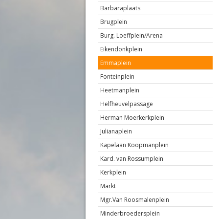
Barbaraplaats
Brugplein
Burg. Loeffplein/Arena
Eikendonkplein
Emmaplein
Fonteinplein
Heetmanplein
Helfheuvelpassage
Herman Moerkerkplein
Julianaplein
Kapelaan Koopmanplein
Kard. van Rossumplein
Kerkplein
Markt
Mgr.Van Roosmalenplein
Minderbroedersplein