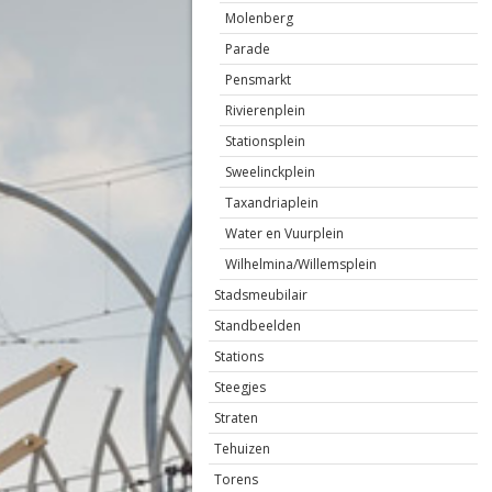
Molenberg
Parade
Pensmarkt
Rivierenplein
Stationsplein
Sweelinckplein
Taxandriaplein
Water en Vuurplein
Wilhelmina/Willemsplein
Stadsmeubilair
Standbeelden
Stations
Steegjes
Straten
Tehuizen
Torens