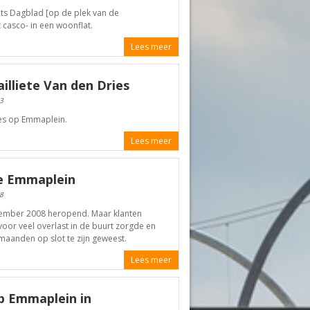
ts Dagblad [op de plek van de
 casco- in een woonflat.
Lees meer
lliete Van den Dries
3
ies op Emmaplein.
Lees meer
e Emmaplein
8
cember 2008 heropend. Maar klanten
oor veel overlast in de buurt zorgde en
maanden op slot te zijn geweest.
Lees meer
p Emmaplein in