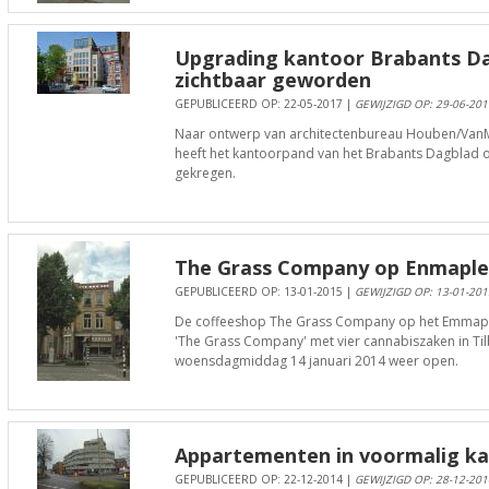
Upgrading kantoor Brabants D
zichtbaar geworden
GEPUBLICEERD OP: 22-05-2017 |
GEWIJZIGD OP: 29-06-201
Naar ontwerp van architectenbureau Houben/VanMie
heeft het kantoorpand van het Brabants Dagblad 
gekregen.
The Grass Company op Enmaple
GEPUBLICEERD OP: 13-01-2015 |
GEWIJZIGD OP: 13-01-201
De coffeeshop The Grass Company op het Emmapl
'The Grass Company' met vier cannabiszaken in Ti
woensdagmiddag 14 januari 2014 weer open.
Appartementen in voormalig k
GEPUBLICEERD OP: 22-12-2014 |
GEWIJZIGD OP: 28-12-201