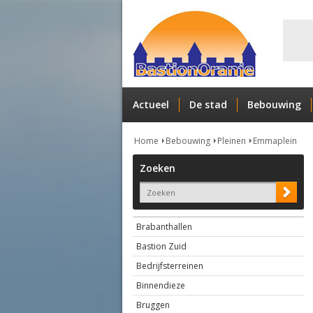
Actueel
De stad
Bebouwing
Home
Bebouwing
Pleinen
Emmaplein
Zoeken
Brabanthallen
Bastion Zuid
Bedrijfsterreinen
Binnendieze
Bruggen