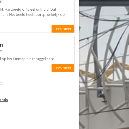
8
. Hartbeeld officieel onthuld. Dat
ans.Het beeld heeft oorspronkelijk op
Lees meer
n
8
kel op het Emmaplein teruggekeerd.
Lees meer
:
fonds