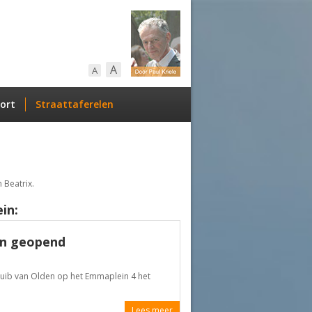
A
A
ort
Straattaferelen
 Beatrix.
in:
in geopend
uib van Olden op het Emmaplein 4 het
Lees meer