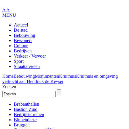
A
A
MENU
Actueel
De stad
Bebouwing
Bewoners
Cultuur
Bedrijven
Verkeer / Vervoer
Sport
Straattaferelen
Home
Bebouwing
Monumenten
Kruithuis
Kruithuis en omgeving
verkocht aan Hendrick de Keyser
Zoeken
Brabanthallen
Bastion Zuid
Bedrijfsterreinen
Binnendieze
Bruggen