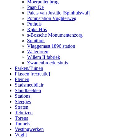
Moerputtenbrug
Paap De
Paleis van Justitie [Spinhuiswal]
Pompstation Vughterweg
Puthuis
Rijks-Hbs
s-Bossche Monumentenzorg
Spuithuis
Vlaggemast 1896 station
Watertoren
Willem II fabriek
Zwanenbroedershuis
Parken/Tuinen
Plassen [recreatie]
Pleinen
Stadsmeubilair
Standbeelden
Stations
Steegjes
Straten
Tehuizen
Torens
Tunnels
Vestingwerken
Vught