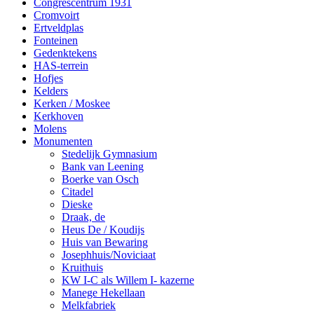
Congrescentrum 1931
Cromvoirt
Ertveldplas
Fonteinen
Gedenktekens
HAS-terrein
Hofjes
Kelders
Kerken / Moskee
Kerkhoven
Molens
Monumenten
Stedelijk Gymnasium
Bank van Leening
Boerke van Osch
Citadel
Dieske
Draak, de
Heus De / Koudijs
Huis van Bewaring
Josephhuis/Noviciaat
Kruithuis
KW I-C als Willem I- kazerne
Manege Hekellaan
Melkfabriek