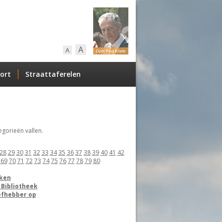
A
A
ort
Straattaferelen
gorieën vallen.
28
29
30
31
32
33
34
35
36
37
38
39
40
41
42
69
70
71
72
73
74
75
76
77
78
79
80
aken
 Bibliotheek
efhebber op