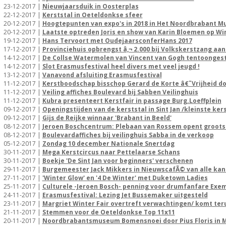
23-12-2017 |
Nieuwjaarsduik in Oosterplas
22-12-2017 |
Kerststal in Oeteldonkse sfeer
20-12-2017 |
Hoogtepunten van expo's in 2018 in Het Noordbrabant 
20-12-2017 |
Laatste optreden Joris en show van Karin Bloemen op Wi
19-12-2017 |
Hans Tervoort met OudejaarsconferHans 2017
17-12-2017 |
Provinciehuis opbrengst â‚¬ 2.000 bij Volkskerstzang aa
14-12-2017 |
De Collse Watermolen van Vincent van Gogh tentoonges
14-12-2017 |
Slot Erasmusfestival heel divers met veel jeugd !
13-12-2017 |
Vanavond afsluiting Erasmusfestival
11-12-2017 |
Kerstboodschap bisschop Gerard de Korte â€˜Vrijheid d
11-12-2017 |
Veiling affiches Boulevard bij Sabben Veilinghuis
11-12-2017 |
Kubra presenteert Kerstfair in passage Burg.Loeffplein
09-12-2017 |
Openingstijden van de kerststal in Sint Jan /kleinste ker
09-12-2017 |
Gijs de Reijke winnaar 'Brabant in Beeld'
08-12-2017 |
Jeroen Boschcentrum: Plebaan van Rossem opent grootst
08-12-2017 |
Boulevardaffiches bij veilinghuis Sabba in de verkoop
05-12-2017 |
Zondag 10 december Nationale Snertdag
30-11-2017 |
Mega Kerstcircus naar Pettelaarse Schans
30-11-2017 |
Boekje 'De Sint Jan voor beginners' verschenen
29-11-2017 |
Burgemeester Jack Mikkers in NieuwscafÃ© van alle kan
27-11-2017 |
'Winter Glow' en '4 De Winter' met Duketown Ladies
25-11-2017 |
Culturele -Jeroen Bosch- penning voor drumfanfare Exe
24-11-2017 |
Erasmusfestival: Lezing Jet Bussemaker uitgesteld
23-11-2017 |
Margriet Winter Fair overtreft verwachtingen/ komt teru
21-11-2017 |
Stemmen voor de Oeteldonkse Top 11x11
20-11-2017 |
Noordbrabantsmuseum Bomensnoei door Pius Floris in