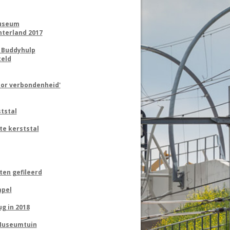
Museum
nterland 2017
n Buddyhulp
teld
oor verbondenheid'
ststal
e kerststal
ten gefileerd
mpel
g in 2018
 Museumtuin