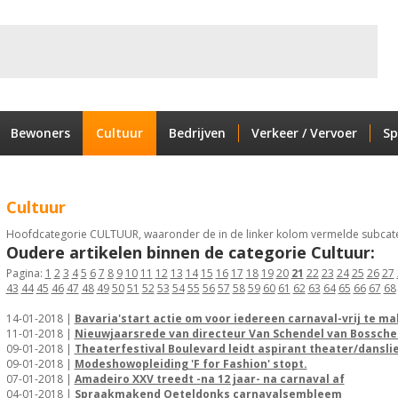
Bewoners
Cultuur
Bedrijven
Verkeer / Vervoer
Sp
Cultuur
Hoofdcategorie CULTUUR, waaronder de in de linker kolom vermelde subcate
Oudere artikelen binnen de categorie Cultuur:
Pagina:
1
2
3
4
5
6
7
8
9
10
11
12
13
14
15
16
17
18
19
20
21
22
23
24
25
26
27
43
44
45
46
47
48
49
50
51
52
53
54
55
56
57
58
59
60
61
62
63
64
65
66
67
68
14-01-2018 |
Bavaria'start actie om voor iedereen carnaval-vrij te m
11-01-2018 |
Nieuwjaarsrede van directeur Van Schendel van Bossche
09-01-2018 |
Theaterfestival Boulevard leidt aspirant theater/dansli
09-01-2018 |
Modeshowopleiding 'F for Fashion' stopt.
07-01-2018 |
Amadeiro XXV treedt -na 12 jaar- na carnaval af
04-01-2018 |
Spraakmakend Oeteldonks carnavalsembleem