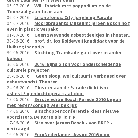
06-07-2016 |
WII- fabriek met poppodium en de
Toonzaal gaan fusie aan
06-07-2016 |
Lilianefonds: City Jungle op Parade
04-07-2016 |
Noordbrabants Museum: Jeroen Bosch nog
even in plastic verpakt
01-07-2016 |
Geen zwevende asbestdeeltjes inTheater..
30-06-2016 |
prof. dr. Jos Koldeweij kandidaat voor de
Huibregtsenprijs
30-06-2016 |
Stichting Tramkade gaat over in ander
beheer
30-06-2016 |
2016: Bijna 2 ton voor onderscheidende
culturele projecten
29-06-2016 |
'Geen sloop, wel cultuur'is verbaasd over
asbestvondst Theater
24-06-2016 |
Theater aan de Parade dicht ivm
asbest./openluchtopera gaat door
18-06-2016 |
Eerste editie Bosch Parade 2016 begon
met regen/Zondag veel bekijks
17-06-2016 |
Bisschoppenconferentie kiest nieuwe
voorzitter& De Korte als lid P.R.
17-06-2016 |
Site over Jeroen Bosch - van BRCP -
vertraagd
16-06-2016 |
EuroNederlander Award 2016 voor