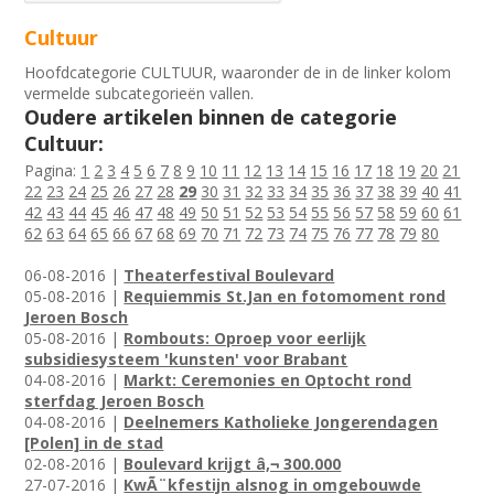
Cultuur
Hoofdcategorie CULTUUR, waaronder de in de linker kolom
vermelde subcategorieën vallen.
Oudere artikelen binnen de categorie
Cultuur:
Pagina:
1
2
3
4
5
6
7
8
9
10
11
12
13
14
15
16
17
18
19
20
21
22
23
24
25
26
27
28
29
30
31
32
33
34
35
36
37
38
39
40
41
42
43
44
45
46
47
48
49
50
51
52
53
54
55
56
57
58
59
60
61
62
63
64
65
66
67
68
69
70
71
72
73
74
75
76
77
78
79
80
06-08-2016 |
Theaterfestival Boulevard
05-08-2016 |
Requiemmis St.Jan en fotomoment rond
Jeroen Bosch
05-08-2016 |
Rombouts: Oproep voor eerlijk
subsidiesysteem 'kunsten' voor Brabant
04-08-2016 |
Markt: Ceremonies en Optocht rond
sterfdag Jeroen Bosch
04-08-2016 |
Deelnemers Katholieke Jongerendagen
[Polen] in de stad
02-08-2016 |
Boulevard krijgt â‚¬ 300.000
27-07-2016 |
KwÃ¨kfestijn alsnog in omgebouwde