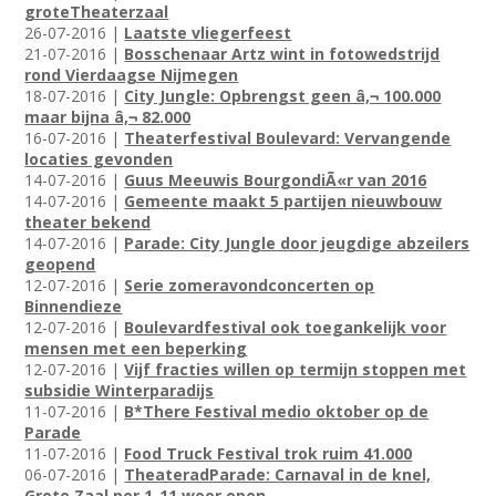
groteTheaterzaal
26-07-2016 |
Laatste vliegerfeest
21-07-2016 |
Bosschenaar Artz wint in fotowedstrijd
rond Vierdaagse Nijmegen
18-07-2016 |
City Jungle: Opbrengst geen â‚¬ 100.000
maar bijna â‚¬ 82.000
16-07-2016 |
Theaterfestival Boulevard: Vervangende
locaties gevonden
14-07-2016 |
Guus Meeuwis BourgondiÃ«r van 2016
14-07-2016 |
Gemeente maakt 5 partijen nieuwbouw
theater bekend
14-07-2016 |
Parade: City Jungle door jeugdige abzeilers
geopend
12-07-2016 |
Serie zomeravondconcerten op
Binnendieze
12-07-2016 |
Boulevardfestival ook toegankelijk voor
mensen met een beperking
12-07-2016 |
Vijf fracties willen op termijn stoppen met
subsidie Winterparadijs
11-07-2016 |
B*There Festival medio oktober op de
Parade
11-07-2016 |
Food Truck Festival trok ruim 41.000
06-07-2016 |
TheateradParade: Carnaval in de knel,
Grote Zaal per 1-11 weer open