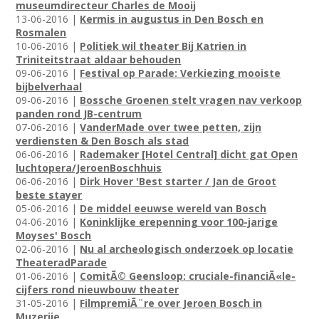
museumdirecteur Charles de Mooij
13-06-2016 |
Kermis in augustus in Den Bosch en
Rosmalen
10-06-2016 |
Politiek wil theater Bij Katrien in
Triniteitstraat aldaar behouden
09-06-2016 |
Festival op Parade: Verkiezing mooiste
bijbelverhaal
09-06-2016 |
Bossche Groenen stelt vragen nav verkoop
panden rond JB-centrum
07-06-2016 |
VanderMade over twee petten, zijn
verdiensten & Den Bosch als stad
06-06-2016 |
Rademaker [Hotel Central] dicht gat Open
luchtopera/JeroenBoschhuis
06-06-2016 |
Dirk Hover 'Best starter / Jan de Groot
beste stayer
05-06-2016 |
De middel eeuwse wereld van Bosch
04-06-2016 |
Koninklijke erepenning voor 100-jarige
Moyses' Bosch
02-06-2016 |
Nu al archeologisch onderzoek op locatie
TheateradParade
01-06-2016 |
ComitÃ© Geensloop: cruciale-financiÃ«le-
cijfers rond nieuwbouw theater
31-05-2016 |
FilmpremiÃ¨re over Jeroen Bosch in
Muzerije