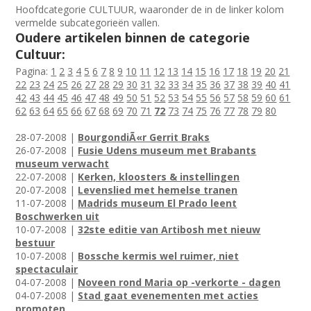
Hoofdcategorie CULTUUR, waaronder de in de linker kolom
vermelde subcategorieën vallen.
Oudere artikelen binnen de categorie
Cultuur:
Pagina:
1
2
3
4
5
6
7
8
9
10
11
12
13
14
15
16
17
18
19
20
21
22
23
24
25
26
27
28
29
30
31
32
33
34
35
36
37
38
39
40
41
42
43
44
45
46
47
48
49
50
51
52
53
54
55
56
57
58
59
60
61
62
63
64
65
66
67
68
69
70
71
72
73
74
75
76
77
78
79
80
28-07-2008 |
BourgondiÃ«r Gerrit Braks
26-07-2008 |
Fusie Udens museum met Brabants
museum verwacht
22-07-2008 |
Kerken, kloosters & instellingen
20-07-2008 |
Levenslied met hemelse tranen
11-07-2008 |
Madrids museum El Prado leent
Boschwerken uit
10-07-2008 |
32ste editie van Artibosh met nieuw
bestuur
10-07-2008 |
Bossche kermis wel ruimer, niet
spectaculair
04-07-2008 |
Noveen rond Maria op -verkorte - dagen
04-07-2008 |
Stad gaat evenementen met acties
promoten