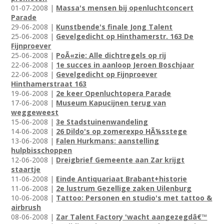
01-07-2008 |
Massa's mensen bij openluchtconcert
Parade
29-06-2008 |
Kunstbende's finale Jong Talent
25-06-2008 |
Gevelgedicht op Hinthamerstr. 163 De
Fijnproever
25-06-2008 |
PoÃ«zie: Alle dichtregels op rij
22-06-2008 |
1e succes in aanloop Jeroen Boschjaar
22-06-2008 |
Gevelgedicht op Fijnproever
Hinthamerstraat 163
19-06-2008 |
2e keer Openluchtopera Parade
17-06-2008 |
Museum Kapucijnen terug van
weggeweest
15-06-2008 |
3e Stadstuinenwandeling
14-06-2008 |
26 Dildo's op zomerexpo HÃ¼sstege
13-06-2008 |
Falen Hurkmans: aanstelling
hulpbisschoppen
12-06-2008 |
Dreigbrief Gemeente aan Zar krijgt
staartje
11-06-2008 |
Einde Antiquariaat Brabant+historie
11-06-2008 |
2e lustrum Gezellige zaken Uilenburg
10-06-2008 |
Tattoo: Personen en studio's met tattoo &
airbrush
08-06-2008 |
Zar Talent Factory 'wacht aangezegdâ€™