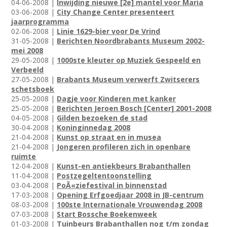
04-06-2008 |
Inwijding nieuwe [2e] mantel voor Maria
03-06-2008 |
City Change Center presenteert
jaarprogramma
02-06-2008 |
Linie 1629-bier voor De Vrind
31-05-2008 |
Berichten Noordbrabants Museum 2002-
mei 2008
29-05-2008 |
1000ste kleuter op Muziek Gespeeld en
Verbeeld
27-05-2008 |
Brabants Museum verwerft Zwitserers
schetsboek
25-05-2008 |
Dagje voor Kinderen met kanker
25-05-2008 |
Berichten Jeroen Bosch [Center] 2001-2008
04-05-2008 |
Gilden bezoeken de stad
30-04-2008 |
Koninginnedag 2008
21-04-2008 |
Kunst op straat en in musea
21-04-2008 |
Jongeren profileren zich in openbare
ruimte
12-04-2008 |
Kunst-en antiekbeurs Brabanthallen
11-04-2008 |
Postzegeltentoonstelling
03-04-2008 |
PoÃ«ziefestival in binnenstad
17-03-2008 |
Opening Erfgoedjaar 2008 in JB-centrum
08-03-2008 |
100ste Internationale Vrouwendag 2008
07-03-2008 |
Start Bossche Boekenweek
01-03-2008 |
Tuinbeurs Brabanthallen nog t/m zondag