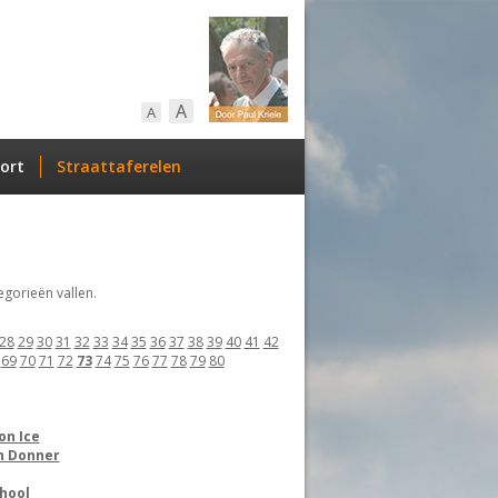
A
A
ort
Straattaferelen
gorieën vallen.
28
29
30
31
32
33
34
35
36
37
38
39
40
41
42
69
70
71
72
73
74
75
76
77
78
79
80
on Ice
n Donner
hool