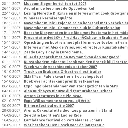
28-11-2007 |
Museum Slager berichten tot 2007
26-11-2007 |
Avond in de bieb met de Opvoedwinkel
22-11-2007 |
Lezing Florette Dijkstra en interview met Loek Grootjan
19-11-2007 |
Winnaars kermisenquÃªte
18-11-2007 |
November music Trajectoire en hoorspel met Verbeke 
18-11-2007 |
November music - Composers club in Culturele salon
17-11-2007 |
Bossche Klasgenoten in de Bieb met Postema in het mid
15-11-2007 |
Presentatie dvdâ€™s Fred HachÃ©show in Brabants Mu
15-11-2007 |
Oprichting en bootreis met platform voor toekomst van 
15-11-2007 |
Interview met Alex de Vries, oud-directeur Kunstakadem
14-11-2007 |
Zesde Lady's day in Eurocinema,
04-11-2007 |
Bij Artis gesprek met oa Raymond van den Boogaard
01-11-2007 |
Kunstakademiedocent Frank van den Broeck bij Florette 
20-10-2007 |
Week van de geschiedenis oktober 2007
19-10-2007 |
Truck van Brabants Orkest verliest trailer
16-10-2007 |
SMâ€™s in Paleiskwartier zit op schopstoel
15-10-2007 |
Boek over achterkant prentbriefkaarten
06-10-2007 |
Expo Ingo Giezendanner van stadsgezichten in SM's
04-10-2007 |
Alan Buribayev nieuwe dirigent Brabants Orkest
03-10-2007 |
Artots Creatures in de Pleinzaal
02-10-2007 |
Expo Will someone stop you bij Artis'
30-09-2007 |
B-there festival editie 2007
29-09-2007 |
Arena: Orkestafetta door zes plaatsen in 't land
16-09-2007 |
2e editie Leontien's Ladies Ride
16-09-2007 |
Earthdance festival op Pettelaarse Schans
10-09-2007 |
Wat betekent Den Bosch voor de jongeren ?