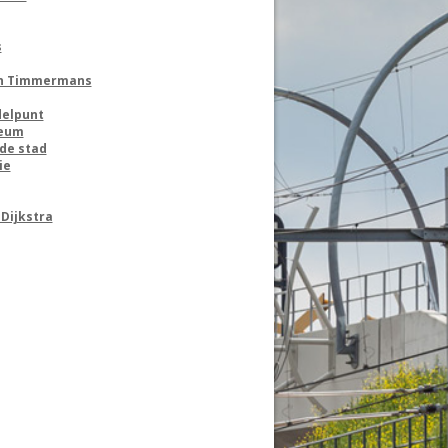
s
en Timmermans
delpunt
seum
de stad
ie
Dijkstra