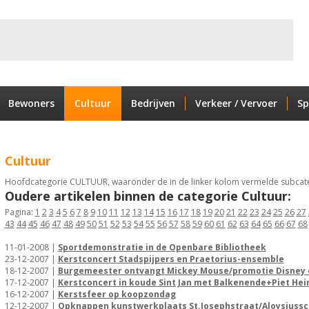
Bewoners
Cultuur
Bedrijven
Verkeer / Vervoer
Sp
Cultuur
Hoofdcategorie CULTUUR, waaronder de in de linker kolom vermelde subcate
Oudere artikelen binnen de categorie Cultuur:
Pagina:
1
2
3
4
5
6
7
8
9
10
11
12
13
14
15
16
17
18
19
20
21
22
23
24
25
26
27
43
44
45
46
47
48
49
50
51
52
53
54
55
56
57
58
59
60
61
62
63
64
65
66
67
68
11-01-2008 |
Sportdemonstratie in de Openbare Bibliotheek
23-12-2007 |
Kerstconcert Stadspijpers en Praetorius-ensemble
18-12-2007 |
Burgemeester ontvangt Mickey Mouse/promotie Disney 
17-12-2007 |
Kerstconcert in koude Sint Jan met Balkenende+Piet Hei
16-12-2007 |
Kerstsfeer op koopzondag
12-12-2007 |
Opknappen kunstwerkplaats St.Josephstraat/Aloysiussc