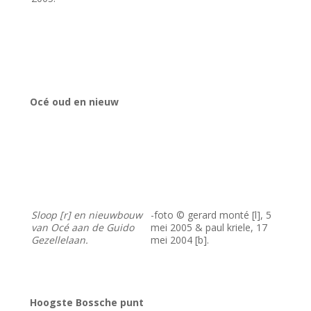
Océ oud en nieuw
Sloop [r] en nieuwbouw
-foto © gerard monté [l], 5
van Océ aan de Guido
mei 2005 & paul kriele, 17
Gezellelaan.
mei 2004 [b].
Hoogste Bossche punt