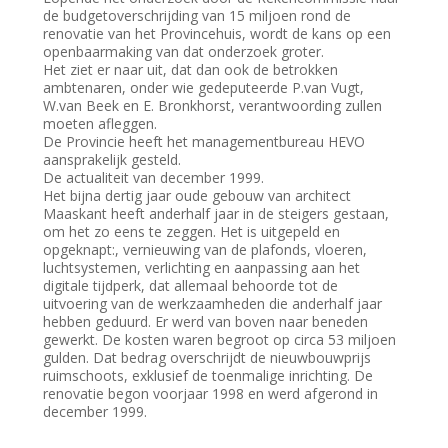
de budgetoverschrijding van 15 miljoen rond de
renovatie van het Provincehuis, wordt de kans op een
openbaarmaking van dat onderzoek groter.
Het ziet er naar uit, dat dan ook de betrokken
ambtenaren, onder wie gedeputeerde P.van Vugt,
W.van Beek en E. Bronkhorst, verantwoording zullen
moeten afleggen.
De Provincie heeft het managementbureau HEVO
aansprakelijk gesteld.
De actualiteit van december 1999.
Het bijna dertig jaar oude gebouw van architect
Maaskant heeft anderhalf jaar in de steigers gestaan,
om het zo eens te zeggen. Het is uitgepeld en
opgeknapt:, vernieuwing van de plafonds, vloeren,
luchtsystemen, verlichting en aanpassing aan het
digitale tijdperk, dat allemaal behoorde tot de
uitvoering van de werkzaamheden die anderhalf jaar
hebben geduurd. Er werd van boven naar beneden
gewerkt. De kosten waren begroot op circa 53 miljoen
gulden. Dat bedrag overschrijdt de nieuwbouwprijs
ruimschoots, exklusief de toenmalige inrichting. De
renovatie begon voorjaar 1998 en werd afgerond in
december 1999.