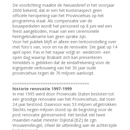
De voorlichting maakte de Nieuwsbrief in het voorjaar
2000 bekend, dat er ivm het kostenaspect geen
officiële heropening van het Provinciehuis op het
programma staat. Als compensatie van de
bouwperikelen wordt het personeel op 8 juni wel een
feest aangeboden, maar van een ceremoniële
heringebruikname kan geen sprake zijn.
Voor het publiek blijft er alleen een tentoonstelling over
met foto's van, voor en na de renovatie. Die gaat op 14
april open. Pas in het najaar volgt er- wederom- een
open dag waarop Brabant zich kan presenteren.
Inmiddels is gebleken dat de eindafrekening voor de
ingrijpende verbouwing van het 30 jaar oude
provinciehuis tegen de 70 miljoen aanloopt.
=================================
historie renovatie 1997-1999
In mei 1995 werd door Provinciale Staten besloten tot
een grondige renovatie van het Provinciehuis, dat toen
24 jaar bestond. Daarvoor was 53 miljoen uitgetrokken.
Slechts negen miljoen stond op de begroting voor de
post renovatie gereserveerd. Het besluit viel twee
maanden nadat minister Dijkstal [BZ] de zgn.
Vrouwenvleugel, ofwel de uitbreiding aan de achterzijde