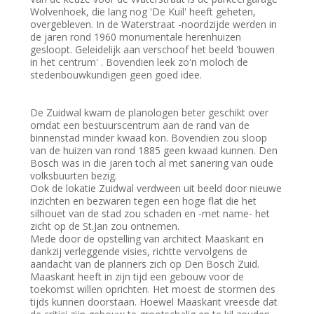
Wolvenhoek, die lang nog 'De Kuil' heeft geheten,
overgebleven. In de Waterstraat -noordzijde werden in
de jaren rond 1960 monumentale herenhuizen
gesloopt. Geleidelijk aan verschoof het beeld 'bouwen
in het centrum' . Bovendien leek zo'n moloch de
stedenbouwkundigen geen goed idee.
De Zuidwal kwam de planologen beter geschikt over
omdat een bestuurscentrum aan de rand van de
binnenstad minder kwaad kon. Bovendien zou sloop
van de huizen van rond 1885 geen kwaad kunnen. Den
Bosch was in die jaren toch al met sanering van oude
volksbuurten bezig.
Ook de lokatie Zuidwal verdween uit beeld door nieuwe
inzichten en bezwaren tegen een hoge flat die het
silhouet van de stad zou schaden en -met name- het
zicht op de St.Jan zou ontnemen.
Mede door de opstelling van architect Maaskant en
dankzij verleggende visies, richtte vervolgens de
aandacht van de planners zich op Den Bosch Zuid.
Maaskant heeft in zijn tijd een gebouw voor de
toekomst willen oprichten. Het moest de stormen des
tijds kunnen doorstaan. Hoewel Maaskant vreesde dat