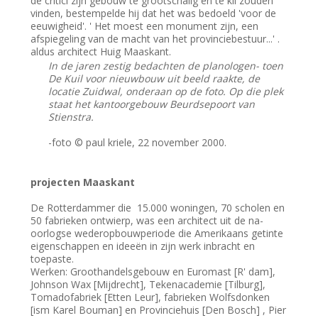
de critici zijn gebouw te grootschalig en te kil zouden
vinden, bestempelde hij dat het was bedoeld 'voor de
eeuwigheid'. ' Het moest een monument zijn, een
afspiegeling van de macht van het provinciebestuur...' .
aldus architect Huig Maaskant.
In de jaren zestig bedachten de planologen- toen
De Kuil voor nieuwbouw uit beeld raakte, de
locatie Zuidwal, onderaan op de foto. Op die plek
staat het kantoorgebouw Beurdsepoort van
Stienstra.
-foto © paul kriele, 22 november 2000.
projecten Maaskant
De Rotterdammer die 15.000 woningen, 70 scholen en
50 fabrieken ontwierp, was een architect uit de na-
oorlogse wederopbouwperiode die Amerikaans getinte
eigenschappen en ideeën in zijn werk inbracht en
toepaste.
Werken: Groothandelsgebouw en Euromast [R' dam],
Johnson Wax [Mijdrecht], Tekenacademie [Tilburg],
Tomadofabriek [Etten Leur], fabrieken Wolfsdonken
[ism Karel Bouman] en Provinciehuis [Den Bosch] , Pier