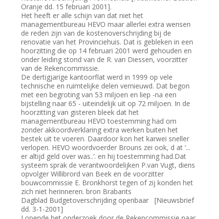
Oranje dd. 15 februari 2001].
Het heeft er alle schijn van dat niet het
managementbureau HEVO maar allerlei extra wensen
de reden zijn van de kostenoverschrijding bij de
renovatie van het Provinciehuis. Dat is gebleken in een
hoorzitting die op 14 februari 2001 werd gehouden en
onder leiding stond van de R. van Diessen, voorzitter
van de Rekencommissie.
De dertigjarige kantoorflat werd in 1999 op vele
technische en ruimtelijke delen vernieuwd. Dat begon
met een begroting van 53 miljoen en liep -na een
bijstelling naar 65 - uiteindelijk uit op 72 miljoen. In de
hoorzitting van gisteren bleek dat het
managementbureau HEVO toestemming had om
zonder akkoordverklaring extra werken buiten het
bestek uit te voeren. Daardoor kon het karwei sneller
verlopen. HEVO woordvoerder Brouns zei ook, d at ‘...
er altijd geld over was..’. en hij toestemming had.Dat
systeem sprak de verantwoordelijken P.van Vugt, diens
opvolger Willibrord van Beek en de voorzitter
bouwcommissie E. Bronkhorst tegen of zij konden het
zich niet herinneren. bron Brabants
Dagblad Budgetoverschrijding openbaar [Nieuwsbrief
dd. 3-1-2001]
Lopende het onderzoek door de Rekencommissie naar