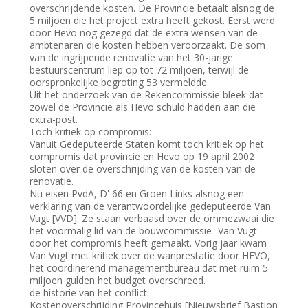
overschrijdende kosten. De Provincie betaalt alsnog de
5 miljoen die het project extra heeft gekost. Eerst werd
door Hevo nog gezegd dat de extra wensen van de
ambtenaren die kosten hebben veroorzaakt. De som
van de ingrijpende renovatie van het 30-jarige
bestuurscentrum liep op tot 72 miljoen, terwijl de
oorspronkelijke begroting 53 vermeldde.
Uit het onderzoek van de Rekencommissie bleek dat
zowel de Provincie als Hevo schuld hadden aan die
extra-post.
Toch kritiek op compromis:
Vanuit Gedeputeerde Staten komt toch kritiek op het
compromis dat provincie en Hevo op 19 april 2002
sloten over de overschrijding van de kosten van de
renovatie.
Nu eisen PvdA, D' 66 en Groen Links alsnog een
verklaring van de verantwoordelijke gedeputeerde Van
Vugt [VVD]. Ze staan verbaasd over de ommezwaai die
het voormalig lid van de bouwcommissie- Van Vugt-
door het compromis heeft gemaakt. Vorig jaar kwam
Van Vugt met kritiek over de wanprestatie door HEVO,
het coördinerend managementbureau dat met ruim 5
miljoen gulden het budget overschreed.
de historie van het conflict:
Kostenoverschrijding Provincehuis [Nieuwsbrief Bastion