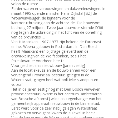
volop de ruimte.
Eerder waren er verbouwingen en dakvernieuwingen. In
maart 1995 opende minister Hans Dijkstal [BZ] de
'Vrouwenvleugel', de bijnaam voor de
kantooruitbreiding aan de achterzijde. Die bouwsom
bedroeg 27 miljoen. Twee jaar daarvoor stemde D'66
nog tegen die uitbreiding in het licht van de opheffing
van de provincies.....
Van H.Maaskant 1907-1977 zijn bekend de Euromast
en het Weena-gebouw in Rotterdam. In Den Bosch
heeft Maaskant een bijdrage geleverd aan de
ontwikkeling van de Wolfsdonken, zoals het
Paleiskwartier voorheen heette.
Voorgeschiedenis nieuwbouw [jaren zestig]
Aan de locatiekeuze en de bouwplannen voor een
vervangend Provinciaal bestuur, gelegen in de
Waterstraat, gingen heel wat politieke standpunten
vooraf.
Het in de jaren zestig nog met Den Bosch verweven
provinciebestuur [lokatie in het centrum, ambtenaren
van Bossche afkomst] wilde als tegenhanger van het
gemeentelijk apparaat nieuwbouw in de binnenstad.
Eerst werd voor de zeer nabij gelegen Waterstraat
gekozen en vervolgens kwam de Zuidwal in beeld.
Van de keuze voor de Waterstraat is de parkeergarage