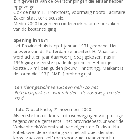
zijn geweest van de overschrijdingen die elkaar hebben
opgevolgd.
Ook de naam E. Bronkhorst, voormalig hoofd Facilitaire
Zaken staat ter discussie.
Medio 2000 begon een onderzoek naar de oorzaken
van de kostenstijging
opening in 1971
Het Provinciehuis is op 1 januari 1971 geopend. Het
ontwerp van de Rotterdamse architect H. Maaskant
werd achttien jaar daarvoor [1953] gekozen. Pas in
1966 ging de eerste spade de grond in. Het project
kostte 57 miljoen gulden [bouw+ inrichting]. Markant is
de toren die 103 [+NAP !] omhoog rijst.
Een riant gezicht vanuit een heli -op het
Pettelaarpark en - wat minder - de rondweg om de
stad.
-foto © paul kriele, 21 november 2000.
Als eerste locatie koos - uit overwegingen van prestige
tegenover de gemeente - het provinciebestuur voor de
Wolvenhoek/Waterstraat, vervolgens de Zuidwal. Na
kritiek over de aantasting van het silhouet der stad
koos Maaskant zelf toch voor Zuid. Daar kreeg hij