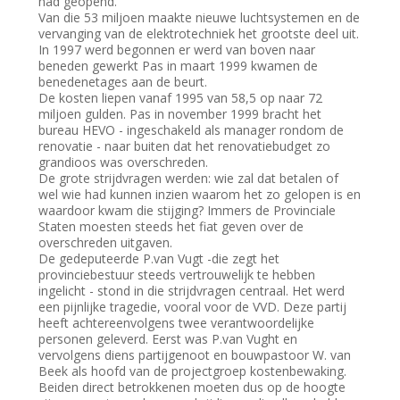
had geopend.
Van die 53 miljoen maakte nieuwe luchtsystemen en de
vervanging van de elektrotechniek het grootste deel uit.
In 1997 werd begonnen er werd van boven naar
beneden gewerkt Pas in maart 1999 kwamen de
benedenetages aan de beurt.
De kosten liepen vanaf 1995 van 58,5 op naar 72
miljoen gulden. Pas in november 1999 bracht het
bureau HEVO - ingeschakeld als manager rondom de
renovatie - naar buiten dat het renovatiebudget zo
grandioos was overschreden.
De grote strijdvragen werden: wie zal dat betalen of
wel wie had kunnen inzien waarom het zo gelopen is en
waardoor kwam die stijging? Immers de Provinciale
Staten moesten steeds het fiat geven over de
overschreden uitgaven.
De gedeputeerde P.van Vugt -die zegt het
provinciebestuur steeds vertrouwelijk te hebben
ingelicht - stond in die strijdvragen centraal. Het werd
een pijnlijke tragedie, vooral voor de VVD. Deze partij
heeft achtereenvolgens twee verantwoordelijke
personen geleverd. Eerst was P.van Vught en
vervolgens diens partijgenoot en bouwpastoor W. van
Beek als hoofd van de projectgroep kostenbewaking.
Beiden direct betrokkenen moeten dus op de hoogte