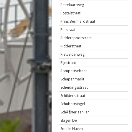
Pettelaarsweg
Postelstraat
Prins Bernhardstraat
Putstraat
Ridderspoorstraat
Ridderstraat
Rietveldenweg
Rijnstraat
Rompertsebaan
Schapenmarkt
Scheidingsstraat
Schildersstraat
Schubertsingel
SchÃ¶fferlaan Jan
Slagen De
Smalle Haven