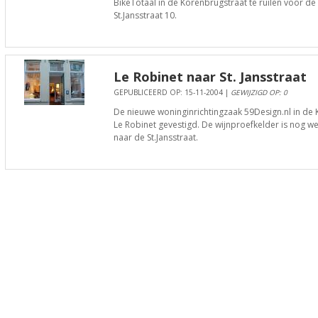
BikeTotaal in de Korenbrugstraat te ruilen voor d
St.Jansstraat 10.
Le Robinet naar St. Jansstraat
GEPUBLICEERD OP: 15-11-2004 |
GEWIJZIGD OP: 0
De nieuwe woninginrichtingzaak 59Design.nl in de 
Le Robinet gevestigd. De wijnproefkelder is nog w
naar de St.Jansstraat.