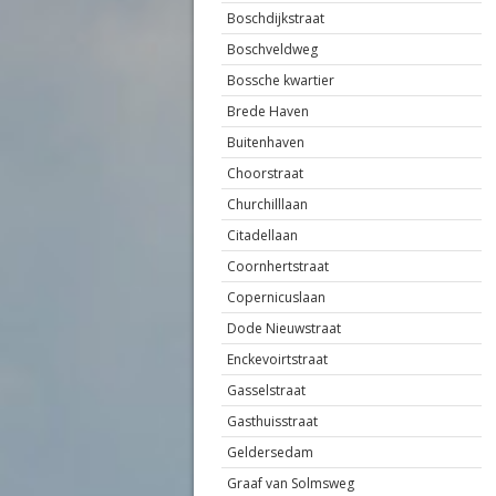
Boschdijkstraat
Boschveldweg
Bossche kwartier
Brede Haven
Buitenhaven
Choorstraat
Churchilllaan
Citadellaan
Coornhertstraat
Copernicuslaan
Dode Nieuwstraat
Enckevoirtstraat
Gasselstraat
Gasthuisstraat
Geldersedam
Graaf van Solmsweg