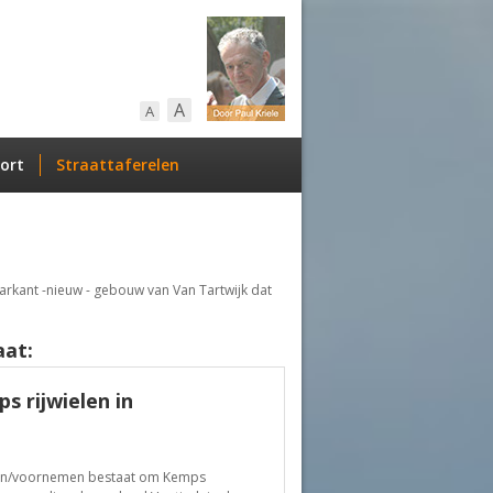
A
A
ort
Straattaferelen
arkant -nieuw - gebouw van Van Tartwijk dat
aat:
s rijwielen in
plan/voornemen bestaat om Kemps