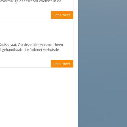
e voormalige dansschool Voetisch in de
Lees meer
Kruisstraat. Op deze plek was voorheen
el gehandhaafd. Le Robinet verhuisde
Lees meer