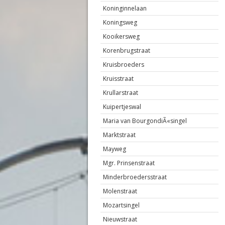
Koninginnelaan
Koningsweg
Kooikersweg
Korenbrugstraat
Kruisbroeders
Kruisstraat
Krullarstraat
Kuipertjeswal
Maria van BourgondiÃ«singel
Marktstraat
Mayweg
Mgr. Prinsenstraat
Minderbroedersstraat
Molenstraat
Mozartsingel
Nieuwstraat