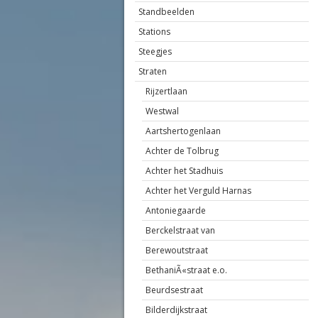
Standbeelden
Stations
Steegjes
Straten
Rijzertlaan
Westwal
Aartshertogenlaan
Achter de Tolbrug
Achter het Stadhuis
Achter het Verguld Harnas
Antoniegaarde
Berckelstraat van
Berewoutstraat
BethaniÃ«straat e.o.
Beurdsestraat
Bilderdijkstraat