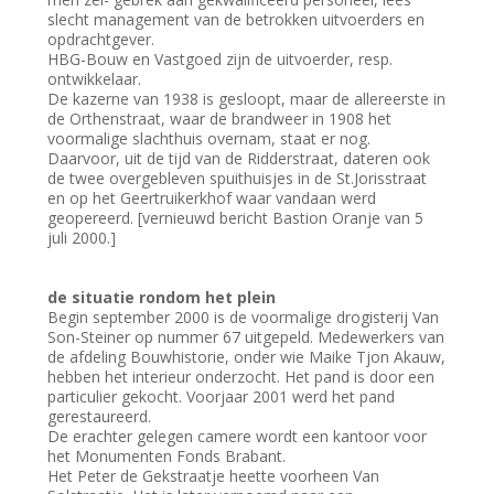
slecht management van de betrokken uitvoerders en
opdrachtgever.
HBG-Bouw en Vastgoed zijn de uitvoerder, resp.
ontwikkelaar.
De kazerne van 1938 is gesloopt, maar de allereerste in
de Orthenstraat, waar de brandweer in 1908 het
voormalige slachthuis overnam, staat er nog.
Daarvoor, uit de tijd van de Ridderstraat, dateren ook
de twee overgebleven spuithuisjes in de St.Jorisstraat
en op het Geertruikerkhof waar vandaan werd
geopereerd. [vernieuwd bericht Bastion Oranje van 5
juli 2000.]
de situatie rondom het plein
Begin september 2000 is de voormalige drogisterij Van
Son-Steiner op nummer 67 uitgepeld. Medewerkers van
de afdeling Bouwhistorie, onder wie Maike Tjon Akauw,
hebben het interieur onderzocht. Het pand is door een
particulier gekocht. Voorjaar 2001 werd het pand
gerestaureerd.
De erachter gelegen camere wordt een kantoor voor
het Monumenten Fonds Brabant.
Het Peter de Gekstraatje heette voorheen Van