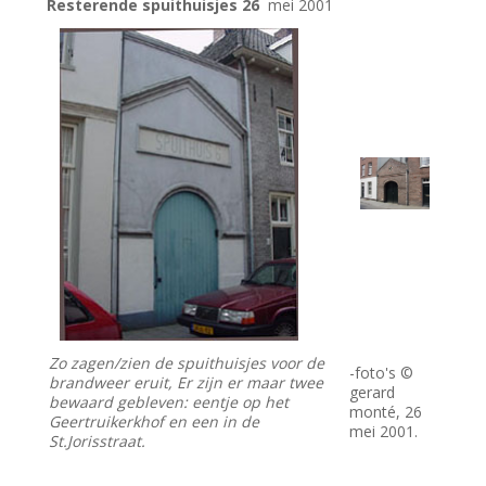
Resterende spuithuisjes 26
mei 2001
Zo zagen/zien de spuithuisjes voor de
-foto's ©
brandweer eruit, Er zijn er maar twee
gerard
bewaard gebleven: eentje op het
monté, 26
Geertruikerkhof en een in de
mei 2001.
St.Jorisstraat.