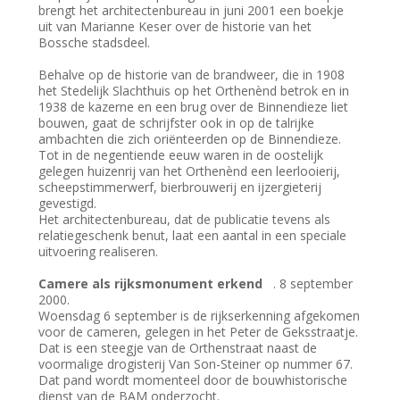
brengt het architectenbureau in juni 2001 een boekje
uit van Marianne Keser over de historie van het
Bossche stadsdeel.
Behalve op de historie van de brandweer, die in 1908
het Stedelijk Slachthuis op het Orthenènd betrok en in
1938 de kazerne en een brug over de Binnendieze liet
bouwen, gaat de schrijfster ook in op de talrijke
ambachten die zich oriënteerden op de Binnendieze.
Tot in de negentiende eeuw waren in de oostelijk
gelegen huizenrij van het Orthenènd een leerlooierij,
scheepstimmerwerf, bierbrouwerij en ijzergieterij
gevestigd.
Het architectenbureau, dat de publicatie tevens als
relatiegeschenk benut, laat een aantal in een speciale
uitvoering realiseren.
Camere als rijksmonument erkend
. 8 september
2000.
Woensdag 6 september is de rijkserkenning afgekomen
voor de cameren, gelegen in het Peter de Geksstraatje.
Dat is een steegje van de Orthenstraat naast de
voormalige drogisterij Van Son-Steiner op nummer 67.
Dat pand wordt momenteel door de bouwhistorische
dienst van de BAM onderzocht.