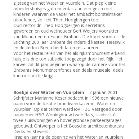
zijsteeg van het Water en Vuurplein. Dat piep kleine
arbeidershuisjes gaf onderdak aan een gezin met
kinderen waarvan de vader het ambacht borstelmaker
uitoefende, zo licht Theo Hoogbergen toe.
Oud-rector dr. Theo Hoogbergen is secretaris
geworden en oud wethouder Bert Weijers voorzitter
van Monumenten Fonds Brabant. Die komt voort uit de
Stichting 200 jaar Brabant die indertijd kasteel Heeswijk
en de kerk in Breda heeft laten restaureren.
Voor het restaureren van het als rijksmonument erkend
huisje is drie ton subsidie toegezegd door het Rijk. Het
karwei zal dit jaar beginnen waarop de camere voor het
Brabants Monumentenfonds een deels museale, deels
kantoorfunctie krijgt.
Boekje over Water en Vuurplein
7 januari 2001.
Schrijfster Marianne Keser bedacht in 1996 een nieuwe
naam voor de lokatie brandweerkazerne: Water en
Vuurplein. Op dat terrein werd iov HBG Vastgoed door
aannemer HBG Woningbouw twee flats, stadsvilla’s,
twee sluiswoningen en bovengrondse parkeergarages
gebouwd. Ontwerper is het Bossche architectenbureau
Derks en Stevens.
Krap en jaar na de opening van het Water en Vuurplein