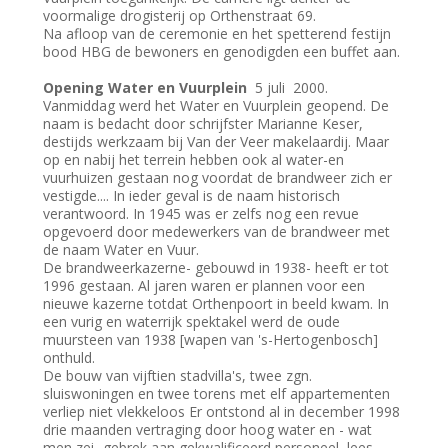
voormalige drogisterij op Orthenstraat 69.
Na afloop van de ceremonie en het spetterend festijn
bood HBG de bewoners en genodigden een buffet aan.
Opening Water en Vuurplein
5 juli 2000.
Vanmiddag werd het Water en Vuurplein geopend. De
naam is bedacht door schrijfster Marianne Keser,
destijds werkzaam bij Van der Veer makelaardij. Maar
op en nabij het terrein hebben ook al water-en
vuurhuizen gestaan nog voordat de brandweer zich er
vestigde.... In ieder geval is de naam historisch
verantwoord. In 1945 was er zelfs nog een revue
opgevoerd door medewerkers van de brandweer met
de naam Water en Vuur.
De brandweerkazerne- gebouwd in 1938- heeft er tot
1996 gestaan. Al jaren waren er plannen voor een
nieuwe kazerne totdat Orthenpoort in beeld kwam. In
een vurig en waterrijk spektakel werd de oude
muursteen van 1938 [wapen van 's-Hertogenbosch]
onthuld.
De bouw van vijftien stadvilla's, twee zgn.
sluiswoningen en twee torens met elf appartementen
verliep niet vlekkeloos Er ontstond al in december 1998
drie maanden vertraging door hoog water en - wat
men zei- gebrek aan gekwalificeerd personeel, lees