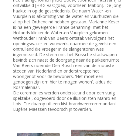
ontwikkeld [HBG Vastgoed, voorheen Mabon]. De Jong
haakte in op de geschiedenis. De naam Water -en
Vuurplein is afkomstig van de water-en vuurhuizen die
al op het Ortheneind hebben gestaan. Marianne Keser
is-na een geweigerde Franse benaming- met het
Hollands klinkende Water-en Vuurplein gekomen.
Wethouder Frank van Beers ontstak vervolgens het
openingswater-en vuurwerk, daarmee de gevelsteen
onthullend die vroeger in de slangentoren was
ingemetseld. De steen met het Bossche stadswapen
bevindt zich naast de doorgang naar de parkeerruimte.
Van Beers noemde Den Bosch een van de mooiste
steden van Nederland en onderstreepte het
woongenot voor de bewoners. 'Het moet een
genoegen zijn om hier te mogen wonen', aldus de
Rosmalenaar.
De ceremonies werden ondersteund door een vurig
spektakel, opgevoerd door de illusionisten Manro en
Lois. Die daarop uit een kist brandweercommandant
Eugène Maessen tevoorschijn toverden.