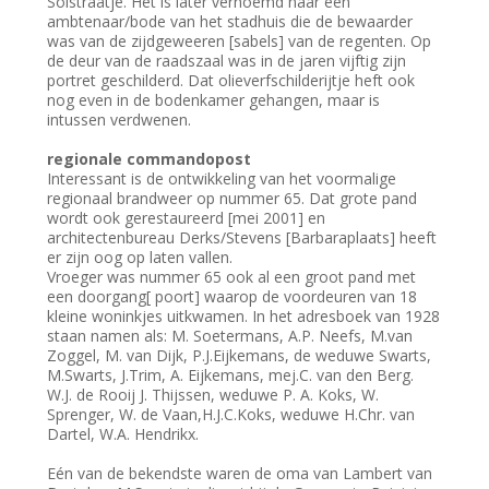
Solstraatje. Het is later vernoemd naar een
ambtenaar/bode van het stadhuis die de bewaarder
was van de zijdgeweeren [sabels] van de regenten. Op
de deur van de raadszaal was in de jaren vijftig zijn
portret geschilderd. Dat olieverfschilderijtje heft ook
nog even in de bodenkamer gehangen, maar is
intussen verdwenen.
regionale commandopost
Interessant is de ontwikkeling van het voormalige
regionaal brandweer op nummer 65. Dat grote pand
wordt ook gerestaureerd [mei 2001] en
architectenbureau Derks/Stevens [Barbaraplaats] heeft
er zijn oog op laten vallen.
Vroeger was nummer 65 ook al een groot pand met
een doorgang[ poort] waarop de voordeuren van 18
kleine woninkjes uitkwamen. In het adresboek van 1928
staan namen als: M. Soetermans, A.P. Neefs, M.van
Zoggel, M. van Dijk, P.J.Eijkemans, de weduwe Swarts,
M.Swarts, J.Trim, A. Eijkemans, mej.C. van den Berg.
W.J. de Rooij J. Thijssen, weduwe P. A. Koks, W.
Sprenger, W. de Vaan,H.J.C.Koks, weduwe H.Chr. van
Dartel, W.A. Hendrikx.
Eén van de bekendste waren de oma van Lambert van