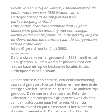
Boven: In een vurig en waterrijk spektakel werd de
oude muursteen van 1938 [wapen van 's-
Hertogenbosch] in de zijbgvel naast de
parkeertoegang onthuld.
Links onder: brandweercommandant Eugène
Maessen in geluksstemming met een collega.
Rechts onder het trappenhuis in de gevelrij langszij
de Geertruisluis die herinnert aan de slangentoren
van de brandweer.
foto's © gerard monte, 5 juli 2002.
---------------
De brandweerkazerne- gebouwd in 1938- heeft er tot
1996 gestaan. Al jaren waren er plannen voor een
nieuwe kazerne op de bestaande locatie, totdat
Orthenpoort in beeld kwam.
Op het terrein is een camere, een eenkamerwoning,
bewaard gebleven. Hiervan hebben er meerdere in de
steegjes van het Ortheneind gestaan. De anderen zijn
gesloopt. Deze camere staat aan het Peter de
Gekstraatje dat oorspronkelijk voorzien was als een
van de hoofdrouten naar het terrein. Alleen via
Geertruikerkhof en Jan Heinsstraat is het Water en
Vuurplein toegankelijk. De camere ligt achter de