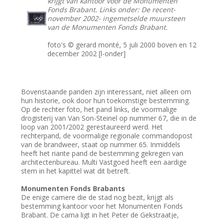
krijgt van kantoor voor de Monumenten
Fonds Brabant. Links onder: De recent-
november 2002- ingemetselde muursteen
van de Monumenten Fonds Brabant.
foto's © gerard monté, 5 juli 2000 boven en 12
december 2002 [l-onder]
Bovenstaande panden zijn interessant, niet alleen om
hun historie, ook door hun toekomstige bestemming.
Op de rechter foto, het pand links, de voormalige
drogisterij van Van Son-Steinel op nummer 67, die in de
loop van 2001/2002 gerestaureerd werd. Het
rechterpand, de voormalige regionale commandopost
van de brandweer, staat op nummer 65. Inmiddels
heeft het riante pand de bestemming gekregen van
architectenbureau. Multi Vastgoed heeft een aardige
stem in het kapittel wat dit betreft.
Monumenten Fonds Brabants
De enige camere die de stad nog bezit, krijgt als
bestemming kantoor voor het Monumenten Fonds
Brabant. De cama ligt in het Peter de Gekstraatje,