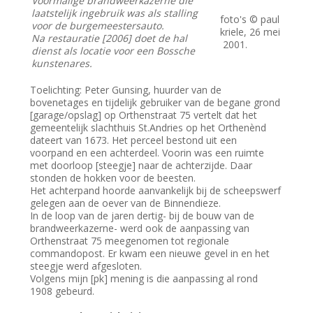
Voormalige brandweerkazerne die
laatstelijk ingebruik was als stalling
foto's © paul
voor de burgemeestersauto.
kriele, 26 mei
Na restauratie [2006] doet de hal
2001.
dienst als locatie voor een Bossche
kunstenares.
Toelichting: Peter Gunsing, huurder van de
bovenetages en tijdelijk gebruiker van de begane grond
[garage/opslag] op Orthenstraat 75 vertelt dat het
gemeentelijk slachthuis St.Andries op het Orthenènd
dateert van 1673. Het perceel bestond uit een
voorpand en een achterdeel. Voorin was een ruimte
met doorloop [steegje] naar de achterzijde. Daar
stonden de hokken voor de beesten.
Het achterpand hoorde aanvankelijk bij de scheepswerf
gelegen aan de oever van de Binnendieze.
In de loop van de jaren dertig- bij de bouw van de
brandweerkazerne- werd ook de aanpassing van
Orthenstraat 75 meegenomen tot regionale
commandopost. Er kwam een nieuwe gevel in en het
steegje werd afgesloten.
Volgens mijn [pk] mening is die aanpassing al rond
1908 gebeurd.