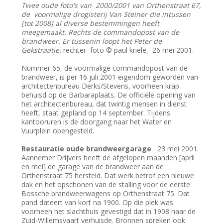
Twee oude foto's van 2000/2001 van Orthenstraat 67,
de voormalige drogisterij Van Steiner die intussen
[tot 2008] al diverse bestemmingen heeft
meegemaakt. Rechts de commandopost van de
brandweer. Er tussenin loopt het Peter de
Gekstraatje.
rechter foto © paul kriele, 26 mei 2001.
------------------------------
Nummer 65, de voormalige commandopost van de
brandweer, is per 16 juli 2001 eigendom geworden van
architectenbureau Derks/Stevens, voorheen krap
behuisd op de Barbaraplaats. De officiële opening van
het architectenbureau, dat twintig mensen in dienst
heeft, staat gepland op 14 september. Tijdens
kantooruren is de doorgang naar het Water en
Vuurplein opengesteld.
Restauratie oude brandweergarage
23 mei 2001.
Aannemer Drijvers heeft de afgelopen maanden [april
en mei] de garage van de brandweer aan de
Orthenstraat 75 hersteld. Dat werk betrof een nieuwe
dak en het opschonen van de stalling voor de eerste
Bossche brandweerwagens op Orthenstraat 75. Dat
pand dateert van kort na 1900. Op die plek was
voorheen het slachthuis gevestigd dat in 1908 naar de
Zuid-Willemsvaart verhuisde. Bronnen spreken ook