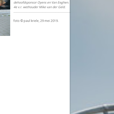
dehoofdsponsor Oyens en Van Eeghen.
4e v.r. wethouder Mike van der Geld.
...........................................................................
foto © paul kriele, 29 mei 2019.