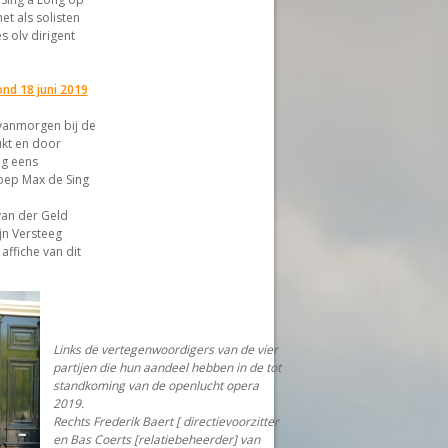
t als solisten
s olv dirigent
nd 18 juni 2019
vanmorgen bij de
kt en door
og eens
oep Max de Sing
van der Geld
jn Versteeg
ffiche van dit
Links de vertegenwoordigers van de vier
partijen die hun aandeel hebben in de tot
standkoming van de openlucht opera
2019.
Rechts Frederik Baert [ directievoorzitter
en Bas Coerts [relatiebeheerder] van