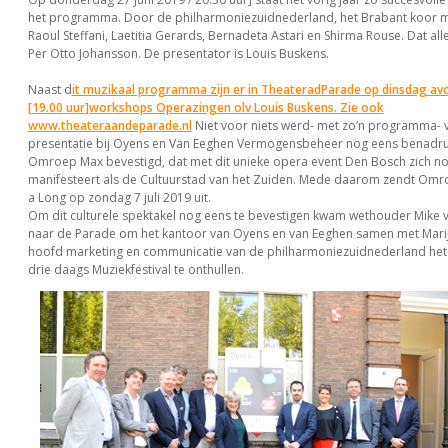
het programma. Door de philharmoniezuidnederland, het Brabant koor me
Raoul Steffani, Laetitia Gerards, Bernadeta Astari en Shirma Rouse. Dat alle
Per Otto Johansson. De presentator is Louis Buskens.
Naast d
it muzikaal programma zijn er in TheateradParade op dinsdag avo
[19.00 uur]workshops Operazingen olv Louis Buskens. Zie ook
www.theateraandeparade.nl
Niet voor niets werd- met zo’n programma- 
presentatie bij Oyens en Van Eeghen Vermogensbeheer nog eens benadru
Omroep Max bevestigd, dat met dit unieke opera event Den Bosch zich n
manifesteert als de Cultuurstad van het Zuiden. Mede daarom zendt Omr
a Long op zondag 7 juli 2019 uit.
Om dit culturele spektakel nog eens te bevestigen kwam wethouder Mike 
naar de Parade om het kantoor van Oyens en van Eeghen samen met Mari
hoofd marketing en communicatie van de philharmoniezuidnederland het a
drie daags Muziekfestival te onthullen.