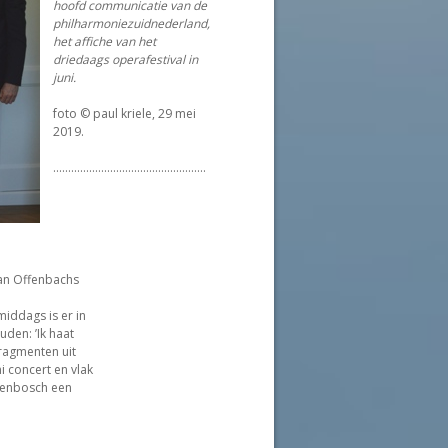
hoofd communicatie van de
philharmoniezuidnederland,
het affiche van het
driedaags operafestival in
juni.
foto © paul kriele, 29 mei
2019.
...................................................
van Offenbachs
iddags is er in
den: ’Ik haat
fragmenten uit
 concert en vlak
genbosch een