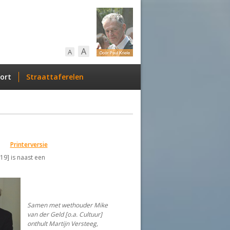
A
A
ort
Straattaferelen
Printerversie
19] is naast een
Samen met wethouder Mike
van der Geld [o.a. Cultuur]
onthult Martijn Versteeg,