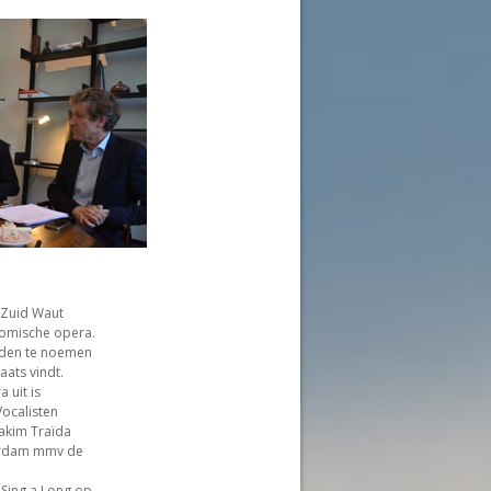
 Zuid Waut
 komische opera.
rden te noemen
aats vindt.
 uit is
ocalisten
akim Traïda
terdam mmv de
 Sing a Long op