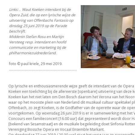
Links: . Waut Koeken intendant bij de
Opera Zuid, die op een lyrische wijze de
uitvoering van Offenbachs Fantasio op
dinsdag 25 juni 2019 op de Parade
beschrijft.
Middenin Stefan Rosu en Martijn
Versteeg resp. intendant en hoofd
communicatie en marketing bij de
philharmoniezuidnederland.
foto © paul kriele, 29 mei 2019.
...........................................................................
Op lyrische en enthousiasmerende wijze geeft de intendant van de Opera
Koeken een toelichting bij de allereerste [openbare] uitvoering van deze
Koeken kan het niet laten om Den Bosch daarom het Verona van het Noo
waar op het mooiste plein van Nederland dit muzikaal cultuur spektakel pl
Offenbach, zo zegt Koeken, is de Godfather van de operette waar de opera
voortgekomen. Op woensdag 26 juni 2019 is er in samenwerking met het V
Concours een familieconcert [16.00 uur] dat gepresenteerd wordt door H
[bekend van Sesamstraat] en de muzikale begeleiding doet Sinfonia Rot
Vereniging Bossche Opera en Vocaal Ensemble Markant.
Op donderdag 27 juni 2019 / 20.30 uur] staat het vorig jaar zo succesvolle