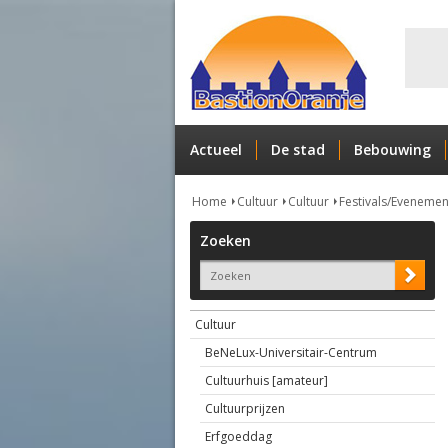
Actueel
De stad
Bebouwing
Home
Cultuur
Cultuur
Festivals/Eveneme
Zoeken
Cultuur
BeNeLux-Universitair-Centrum
Cultuurhuis [amateur]
Cultuurprijzen
Erfgoeddag