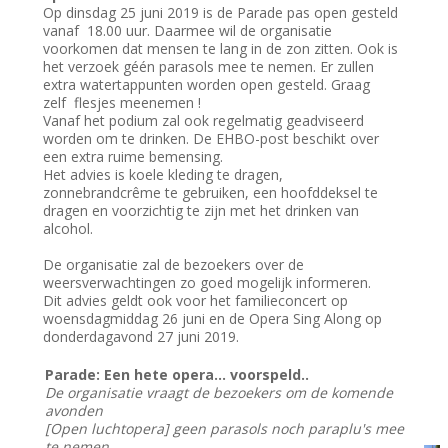
Op dinsdag 25 juni 2019 is de Parade pas open gesteld
vanaf 18.00 uur. Daarmee wil de organisatie
voorkomen dat mensen te lang in de zon zitten. Ook is
het verzoek géén parasols mee te nemen. Er zullen
extra watertappunten worden open gesteld. Graag
zelf flesjes meenemen !
Vanaf het podium zal ook regelmatig geadviseerd
worden om te drinken. De EHBO-post beschikt over
een extra ruime bemensing.
Het advies is koele kleding te dragen,
zonnebrandcrême te gebruiken, een hoofddeksel te
dragen en voorzichtig te zijn met het drinken van
alcohol.
De organisatie zal de bezoekers over de
weersverwachtingen zo goed mogelijk informeren.
Dit advies geldt ook voor het familieconcert op
woensdagmiddag 26 juni en de Opera Sing Along op
donderdagavond 27 juni 2019.
Parade: Een hete opera... voorspeld..
De organisatie vraagt de bezoekers om de komende
avonden
[Open luchtopera] geen parasols noch paraplu's mee
te nemen.