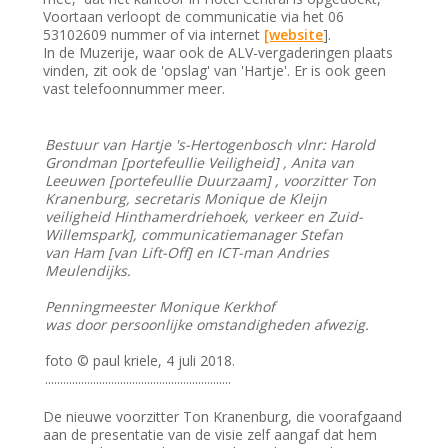
Voortaan verloopt de communicatie via het 06
53102609 nummer of via internet
[website
].
In de Muzerije, waar ook de ALV-vergaderingen plaats
vinden, zit ook de 'opslag' van 'Hartje'. Er is ook geen
vast telefoonnummer meer.
Bestuur van Hartje 's-Hertogenbosch vlnr: Harold
Grondman [portefeullie Veiligheid] , Anita van
Leeuwen [portefeullie Duurzaam] , voorzitter Ton
Kranenburg, secretaris Monique de Kleijn
veiligheid Hinthamerdriehoek, verkeer en Zuid-
Willemspark], communicatiemanager Stefan
van Ham [van Lift-Off] en ICT-man Andries
Meulendijks.
Penningmeester Monique Kerkhof
was door persoonlijke omstandigheden afwezig.
foto © paul kriele, 4 juli 2018.
..............................................................
De nieuwe voorzitter Ton Kranenburg, die voorafgaand
aan de presentatie van de visie zelf aangaf dat hem