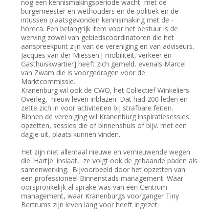
nog een kennismakingsperiode wacht met de
burgemeester en wethouders en de politiek en de -
intussen plaatsgevonden kennismaking met de -
horeca. Een belangrijk item voor het bestuur is de
werving zowel van gebiedscoördinatoren die het
aanspreekpunt zijn van de vereniging en van adviseurs.
Jacques van der Miessen [ mobiliteit, verkeer en
Gasthuiskwartier] heeft zich gemeld, evenals Marcel
van Zwam die is voorgedragen voor de
Marktcommissie.
Kranenburg wil ook de CWO, het Collectief Winkeliers
Overleg, nieuw leven inblazen. Dat had 200 leden en
zette zich in voor activiteiten bij strafbare feiten.
Binnen de vereniging wil Kranenburg inspiratiesessies
opzetten, sessies die of binnenshuis of bijv. met een
dagje uit, plaats kunnen vinden.
Het zijn niet allemaal nieuwe en vernieuwende wegen
die 'Hartje' inslaat, ze volgt ook de gebaande paden als
samenwerking. Bijvoorbeeld door het opzetten van
een professioneel Binnenstads management. Waar
oorspronkelijk al sprake was van een Centrum
management, waar Kranenburgs voorganger Tiny
Bertrums zijn leven lang voor heeft ingezet.