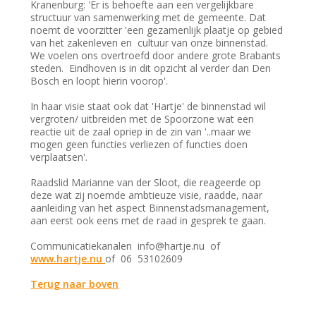
Kranenburg: 'Er is behoefte aan een vergelijkbare
structuur van samenwerking met de gemeente. Dat
noemt de voorzitter 'een gezamenlijk plaatje op gebied
van het zakenleven en cultuur van onze binnenstad.
We voelen ons overtroefd door andere grote Brabants
steden. Eindhoven is in dit opzicht al verder dan Den
Bosch en loopt hierin voorop'.
In haar visie staat ook dat 'Hartje' de binnenstad wil
vergroten/ uitbreiden met de Spoorzone wat een
reactie uit de zaal opriep in de zin van '..maar we
mogen geen functies verliezen of functies doen
verplaatsen'.
Raadslid Marianne van der Sloot, die reageerde op
deze wat zij noemde ambtieuze visie, raadde, naar
aanleiding van het aspect Binnenstadsmanagement,
aan eerst ook eens met de raad in gesprek te gaan.
Communicatiekanalen info@hartje.nu of
www.hartje.nu
of 06 53102609
Terug naar boven