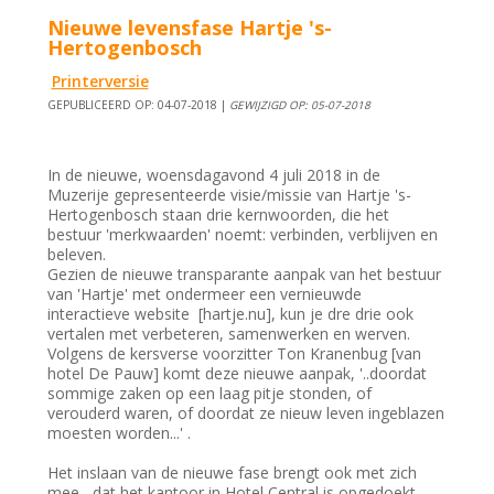
Nieuwe levensfase Hartje 's-
Hertogenbosch
Printerversie
GEPUBLICEERD OP: 04-07-2018 |
GEWIJZIGD OP: 05-07-2018
In de nieuwe, woensdagavond 4 juli 2018 in de
Muzerije gepresenteerde visie/missie van Hartje 's-
Hertogenbosch staan drie kernwoorden, die het
bestuur 'merkwaarden' noemt: verbinden, verblijven en
beleven.
Gezien de nieuwe transparante aanpak van het bestuur
van 'Hartje' met ondermeer een vernieuwde
interactieve website [hartje.nu], kun je dre drie ook
vertalen met verbeteren, samenwerken en werven.
Volgens de kersverse voorzitter Ton Kranenbug [van
hotel De Pauw] komt deze nieuwe aanpak, '..doordat
sommige zaken op een laag pitje stonden, of
verouderd waren, of doordat ze nieuw leven ingeblazen
moesten worden...' .
Het inslaan van de nieuwe fase brengt ook met zich
mee, dat het kantoor in Hotel Central is opgedoekt,