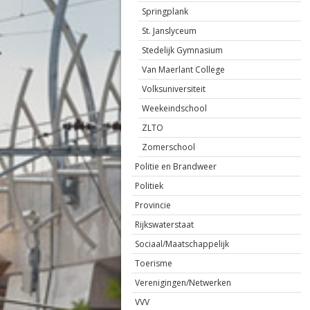
Springplank
St. Janslyceum
Stedelijk Gymnasium
Van Maerlant College
Volksuniversiteit
Weekeindschool
ZLTO
Zomerschool
Politie en Brandweer
Politiek
Provincie
Rijkswaterstaat
Sociaal/Maatschappelijk
Toerisme
Verenigingen/Netwerken
VVV