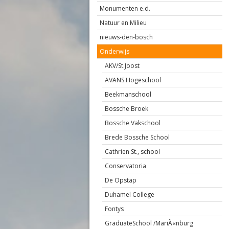
Monumenten e.d.
Natuur en Milieu
nieuws-den-bosch
Onderwijs
AKV/St.Joost
AVANS Hogeschool
Beekmanschool
Bossche Broek
Bossche Vakschool
Brede Bossche School
Cathrien St., school
Conservatoria
De Opstap
Duhamel College
Fontys
GraduateSchool /MariÃ«nburg