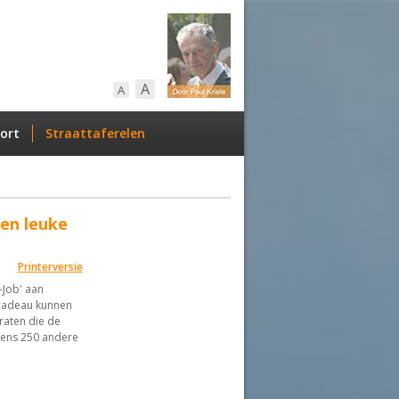
A
A
ort
Straattaferelen
een leuke
Printerversie
-Job' aan
 cadeau kunnen
raten die de
eens 250 andere