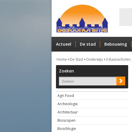
Actueel
De stad
Bebouwing
Home
De Stad
Onderwijs
3 Basisscholen 
Zoeken
Agri Food
Archeologie
Architectuur
Bioscopen
Boschlogie