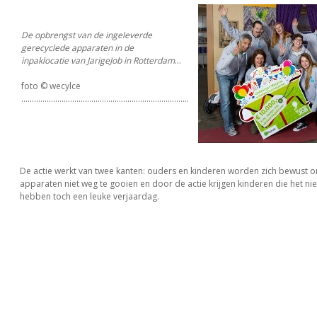
De opbrengst van de ingeleverde
gerecyclede apparaten
in de
inpaklocatie van JarigeJob in Rotterdam
...
foto © wecylce
...............................................................................
De actie werkt van twee kanten: ouders en kinderen worden zich bewust 
apparaten niet weg te gooien en door de actie krijgen kinderen die het ni
hebben toch een leuke verjaardag.