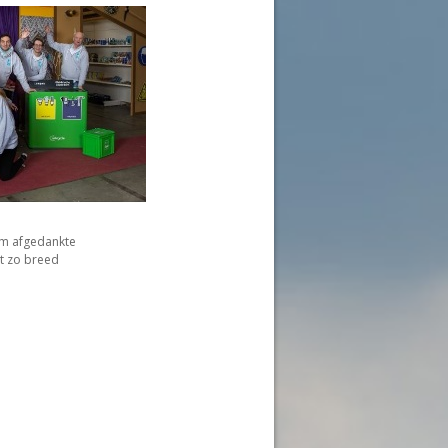
om afgedankte
et zo breed