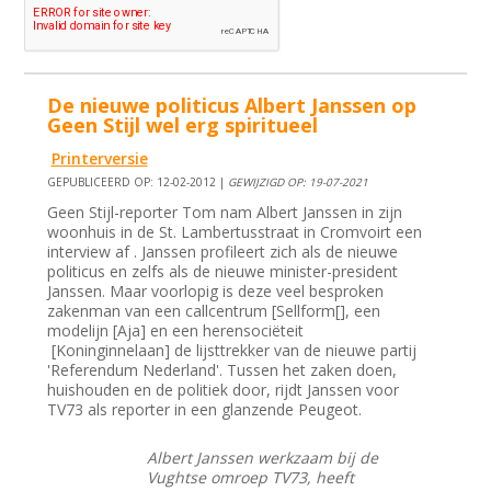
De nieuwe politicus Albert Janssen op
Geen Stijl wel erg spiritueel
Printerversie
GEPUBLICEERD OP: 12-02-2012 |
GEWIJZIGD OP: 19-07-2021
Geen Stijl-reporter Tom nam Albert Janssen in zijn
woonhuis in de St. Lambertusstraat in Cromvoirt een
interview af . Janssen profileert zich als de nieuwe
politicus en zelfs als de nieuwe minister-president
Janssen. Maar voorlopig is deze veel besproken
zakenman van een callcentrum [Sellform[], een
modelijn [Aja] en een herensociëteit
[Koninginnelaan] de lijsttrekker van de nieuwe partij
'Referendum Nederland'. Tussen het zaken doen,
huishouden en de politiek door, rijdt Janssen voor
TV73 als reporter in een glanzende Peugeot.
Albert Janssen werkzaam bij de
Vughtse omroep TV73, heeft