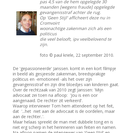
pas 4,5 van de hem opgelegde 30
maanden [wegens fraude] opgelegde
gevangenisstraf achter de rug.
Op 'Geen Stijl' afficheert deze nu in
Cromvoirt
woonachtige zakenman zich als een
politicus
die veel belooft, ipv veelbelovend te
zijn.
foto © paul kriele, 22 september 2010.
De 'gepassioneerde' Janssen. komt in een kort filmpje
in beeld als gesjeesde zakenman, breedsprakige
politicus en -emotioneel -als het over zijn
gevangenisstraf en zijn drie bloedjes van kinderen gaat.
Over de rechtzaak van 2010 zegt Janssen: 'Mijn
advocaat zei toen na afloop: 'Jou is een oor
aangenaaid. De rechter zit verkeerd'.
Waarop interviewer Tom hem attendeert op het feit,
dat '...het niet aan de advocaat is de oordelen, maar
aan de rechter..'.
Maar helaas spreekt de man met dubbele tong en is
niet erg scherp in het herinneren van feiten en namen.
Na afloop namen de interviewer van 'Geen Stijl' en