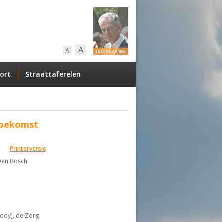
A
A
ort
Straattaferelen
toekomst
Printerversie
Den Bosch
ooy], de Zorg