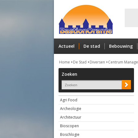
Actueel
De stad
Bebouwing
Home
De Stad
Diversen
Centrum Managem
Zoeken
Agri Food
Archeologie
Architectuur
Bioscopen
Boschlogie