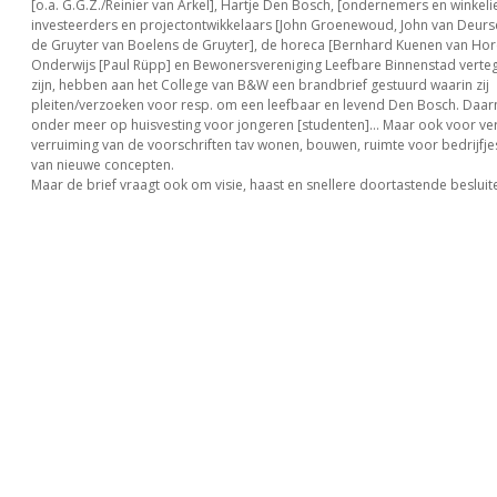
[o.a. G.G.Z./Reinier van Arkel], Hartje Den Bosch, [ondernemers en winkelie
investeerders en projectontwikkelaars [John Groenewoud, John van Deur
de Gruyter van Boelens de Gruyter], de horeca [Bernhard Kuenen van Ho
Onderwijs [Paul Rüpp] en Bewonersvereniging Leefbare Binnenstad vert
zijn, hebben aan het College van B&W een brandbrief gestuurd waarin zij
pleiten/verzoeken voor resp. om een leefbaar en levend Den Bosch. Daar
onder meer op huisvesting voor jongeren [studenten]… Maar ook voor ve
verruiming van de voorschriften tav wonen, bouwen, ruimte voor bedrijfjes
van nieuwe concepten.
Maar de brief vraagt ook om visie, haast en snellere doortastende besluit