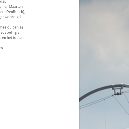
rs],
sen en Maarten
reca DenBosch],
egenwoordigd
mee duiden zij
rsoepeling en
 en het toelaten
en.…