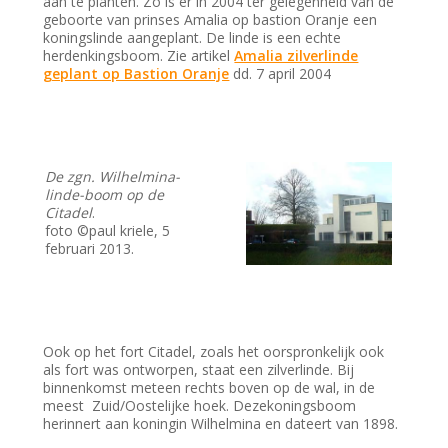
aan te planten. Zo is er in 2004 ter gelegenheid van de
geboorte van prinses Amalia op bastion Oranje een
koningslinde aangeplant. De linde is een echte
herdenkingsboom. Zie artikel
Amalia zilverlinde
geplant op Bastion Oranje
dd. 7 april 2004
De zgn. Wilhelmina-
linde-boom op de
Citadel
.
foto ©paul kriele, 5
februari 2013.
Ook op het fort Citadel, zoals het oorspronkelijk ook
als fort was ontworpen, staat een zilverlinde. Bij
binnenkomst meteen rechts boven op de wal, in de
meest Zuid/Oostelijke hoek. Dezekoningsboom
herinnert aan koningin Wilhelmina en dateert van 1898.