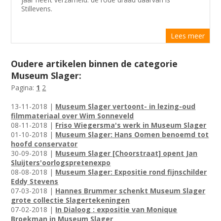
Stillevens.
Lees meer
Oudere artikelen binnen de categorie
Museum Slager:
Pagina:
1
2
13-11-2018 |
Museum Slager vertoont- in lezing-oud
filmmateriaal over Wim Sonneveld
08-11-2018 |
Friso Wiegersma's werk in Museum Slager
01-10-2018 |
Museum Slager: Hans Oomen benoemd tot
hoofd conservator
30-09-2018 |
Museum Slager [Choorstraat] opent Jan
Sluijters'oorlogspretenexpo
08-08-2018 |
Museum Slager: Expositie rond fijnschilder
Eddy Stevens
07-03-2018 |
Hannes Brummer schenkt Museum Slager
grote collectie Slagertekeningen
07-02-2018 |
In Dialoog : expositie van Monique
Broekman in Museum Slager