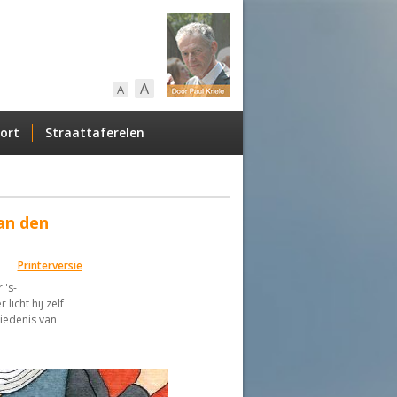
A
A
ort
Straattaferelen
an den
Printerversie
 's-
icht hij zelf
hiedenis van