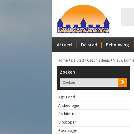
Actueel
De stad
Bebouwing
Home
De Stad
Geschiedenis
Nieuw komis
Zoeken
Agri Food
Archeologie
Architectuur
Bioscopen
Boschlogie