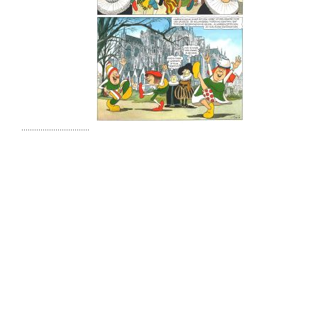
................................