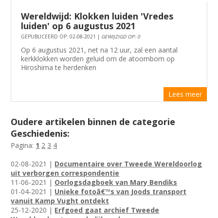
Wereldwijd: Klokken luiden 'Vredes
luiden' op 6 augustus 2021
GEPUBLICEERD OP: 02-08-2021 |
GEWIJZIGD OP: 0
​​​​​​​Op 6 augustus 2021, net na 12 uur, zal een aantal
kerkklokken worden geluid om de atoombom op
Hiroshima te herdenken
Lees meer
Oudere artikelen binnen de categorie
Geschiedenis:
Pagina:
1
2
3
4
02-08-2021 |
Documentaire over Tweede Wereldoorlog
uit verborgen correspondentie
11-06-2021 |
Oorlogsdagboek van Mary Bendiks
01-04-2021 |
Unieke fotoâ€™s van Joods transport
vanuit Kamp Vught ontdekt
25-12-2020 |
Erfgoed gaat archief Tweede