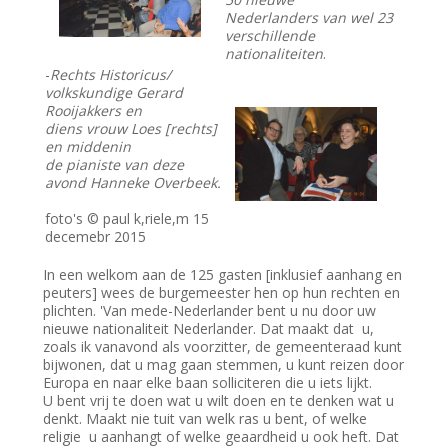
Nederlanders van wel 23
verschillende
nationaliteiten
.
-
Rechts Historicus/
volkskundige Gerard
Rooijakkers en
diens vrouw Loes [rechts]
en middenin
de pianiste van deze
avond Hanneke Overbeek.
foto's © paul k,riele,m 15
decemebr 2015
In een welkom aan de 125 gasten [inklusief aanhang en
peuters] wees de burgemeester hen op hun rechten en
plichten. 'Van mede-Nederlander bent u nu door uw
nieuwe nationaliteit Nederlander. Dat maakt dat u,
zoals ik vanavond als voorzitter, de gemeenteraad kunt
bijwonen, dat u mag gaan stemmen, u kunt reizen door
Europa en naar elke baan solliciteren die u iets lijkt.
U bent vrij te doen wat u wilt doen en te denken wat u
denkt. Maakt nie tuit van welk ras u bent, of welke
religie u aanhangt of welke geaardheid u ook heft. Dat