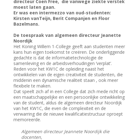
directeur Coen Free, die vanwege ziekte verstek
moest laten gaan.
Er was een intermezzo van oud-studenten:
Kirsten vanTeijn, Berit Companjen en Floor
Bazelmans.
De toespraak van algemeen directeur Jeanette
Noordijk
Het Koning Willem 1-College geeft aan studenten meer
kans hun eigen toekomst te creëren. De onderliggende
gedachte is dat de informatietechnologie de
samenleving en de arbeidsverhoudingen ’verplat’.
Reden voor het KW1C de opleiding naast het
ontwikkelen van de eigen creativiteit de studenten, die
middenin een dynamische realiteit staan , ook meer
flexibele te maken.
Dat speelt zich af in een College dat zich mede richt op
een maatschappelijke en een persoonlijke ontwikkeling
van de student, aldus de algemeen directeur Noordijk
van het KW1C, die even de complexiteit en de
verwarring die de nieuwe kwalificatiestructuur oproept
memoreerde.
Algemeen directeur Jeannete Noordijk die
docenten,