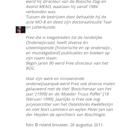
werd hij directeur van de Bossche Dag-en
Avond MEAO, waaraan hij vanaf 1984
verbonden was.
Tussen de bedrijven door behaalde hij de
acte MO-B en deed zijn doctoraalstudie Taal-
en Letterkunde.
Free die is toegetreden tot de landelijke
Onderwijsraad, heeft diverse én
uiteenlopende [historische en op onderwijs-,
en muziekgebeid] publicaties en boeken op
zijn naam staan.
Begin jaren 90 werd Free directeur van het
ROC.
Voor zijn werk en innoverende
onderwijsaanpak werd Free ook diverse malen
gelauwerd met de titel 'Bosschenaar van het
jaar' [1999] en de 'Moeder Truus Poffer' [18
februari 1999]. Jaarlijks is Free ook nog
juryvoorzitter van het Oeteldonks Kwèkfestijn
en met Nort Lammers en wijlen Peter-Jan van
der Heijden de oprichters van Boschlogie.
foto © roland brouwer, 26 augustus 2011.