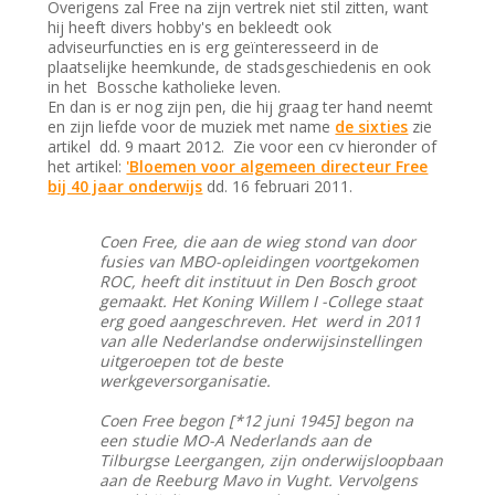
Overigens zal Free na zijn vertrek niet stil zitten, want
hij heeft divers hobby's en bekleedt ook
adviseurfuncties en is erg geïnteresseerd in de
plaatselijke heemkunde, de stadsgeschiedenis en ook
in het Bossche katholieke leven.
En dan is er nog zijn pen, die hij graag ter hand neemt
en zijn liefde voor de muziek met name
de sixties
zie
artikel dd. 9 maart 2012. Zie voor een cv hieronder of
het artikel:
'Bloemen voor algemeen directeur Free
bij 40 jaar onderwijs
dd. 16 februari 2011.
Coen Free, die aan de wieg stond van door
fusies van MBO-opleidingen voortgekomen
ROC, heeft dit instituut in Den Bosch groot
gemaakt. Het Koning Willem I -College staat
erg goed aangeschreven. Het werd in 2011
van alle Nederlandse onderwijsinstellingen
uitgeroepen tot de beste
werkgeversorganisatie.
Coen Free begon [*12 juni 1945] begon na
een studie MO-A Nederlands aan de
Tilburgse Leergangen, zijn onderwijsloopbaan
aan de Reeburg Mavo in Vught. Vervolgens