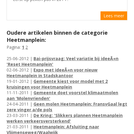
Lees meer
Oudere artikelen binnen de categorie
Heetmanplein:
Pagina:
1
2
25-06-2012 |
Bai-prijsvraag: Veel variatie bij ideeÃ«n
'Reset Heetmanplein'
02-06-2012 |
Expo met ideeÃ«n voor nieuw
Heetmanplein in Stadskantoor
19-01-2012 |
Gemeente kiest voor model met 2
kruisingen voor Heetmanplein
11-11-2011 |
Gemeente doet voorstel klimaatmolen
aan 'Molenvrienden'
24-04-2011 |
Geen molen Heetmanplein: FransvGaal legt
zere vinger a/de pols
23-03-2011 |
De Kring: 'Slikkers plannen Heetmanplein
werken verkeersversterkend'
21-03-2011 |
Heetmanplein: Afsluiting naar
Vlijmenseweg/Waalwijk